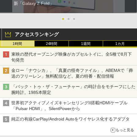
新「Galaxy Z Fold」
●
●
●
アクセスランキング
1時間
24時間
1週間
1カ月
東映の歴代オープニング映像がカプセルトイに。全5種で8月下
旬発売
金ロー「ナウシカ」、「真夏の怪奇ファイル」、ABEMAで「葬
送のフリーレン」無料配信など。夏の特番・配信情報
「バック・トゥ・ザ・フューチャー」の時計台をモチーフにした
腕時計。1985本限定
世界初アクティブノイズキャンセリングII搭載HDMIケーブル
「Pulsar HDMI」。SilentPowerから
純正の有線CarPlay/Android Autoをワイヤレス化するアダプタ
もっと見る