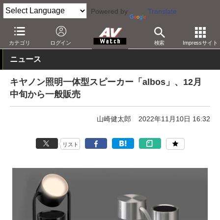
Powered by
Translate
AV Watch
製品
Bluetoothスピーカー
カテゴリ
ログイン
検索
Impressサイト
ニュース
キヤノン照明一体型スピーカー「albos」、12月
中旬から一般販売
山崎健太郎
2022年11月10日 16:32
リスト