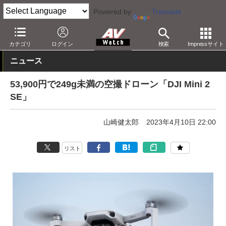
Powered by
Translate
AV Watch
製品
ドローン/UAV
カテゴリ
ログイン
検索
Impressサイト
ニュース
53,900円で249g未満の空撮ドローン「DJI Mini 2
SE」
山崎健太郎
2023年4月10日 22:00
リスト