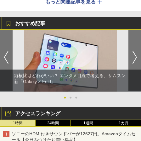
もっと関連記事を見る
おすすめ記事
縦横比はどれがいい？ エンタメ目線で考える、サムスン
新「Galaxy Z Fold」
●
●
●
アクセスランキング
1時間
24時間
1週間
1カ月
ソニーのHDMI付きサウンドバーが12627円。Amazonタイムセ
ール【今日みつけたお買い得品】