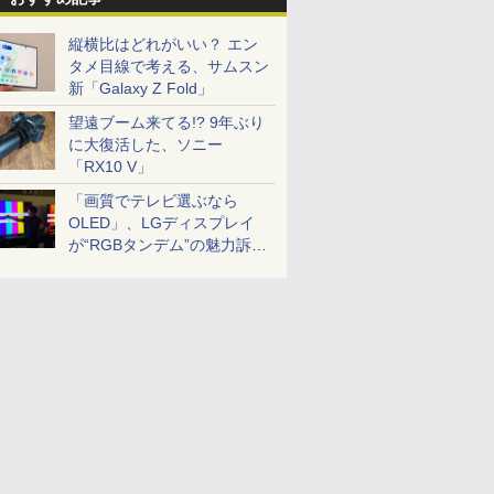
縦横比はどれがいい？ エン
タメ目線で考える、サムスン
新「Galaxy Z Fold」
望遠ブーム来てる!? 9年ぶり
に大復活した、ソニー
「RX10 V」
「画質でテレビ選ぶなら
OLED」、LGディスプレイ
が“RGBタンデム”の魅力訴
求。液晶とのガチ比較も