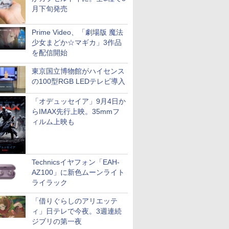
月下旬発売
Prime Video、「劇場版 魔法
少女まどか☆マギカ」3作品
を配信開始
東京国立博物館がハイセンス
の100型RGB LEDテレビ導入
「オデュッセイア」9月4日か
らIMAX先行上映。35mmフ
ィルム上映も
Technicsイヤフォン「EAH-
AZ100」に新色ムーンライト
ライラック
「借りぐらしのアリエッテ
ィ」日テレで今夜。3週連続
ジブリの第一夜