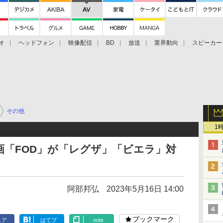
オ
ヘッドフォン
映像配信
BD
放送
業界動向
スピーカー
ェクタ
PS4
BDプレーヤー
映像配信
BD
その他
1
「FOD」が「レグザ」「ビエラ」対
阿部邦弘
2023年5月16日 14:00
ブックマーク
ェア
はてブ
note