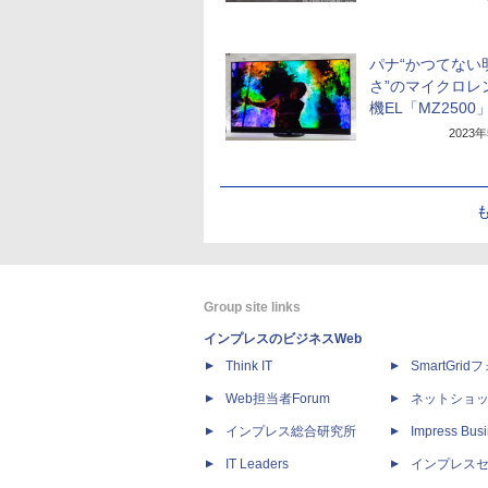
パナ“かつてない
さ”のマイクロレ
機EL「MZ2500
2023
Group site links
インプレスのビジネスWeb
Think IT
SmartGri
Web担当者Forum
ネットショ
インプレス総合研究所
Impress Busi
IT Leaders
インプレス