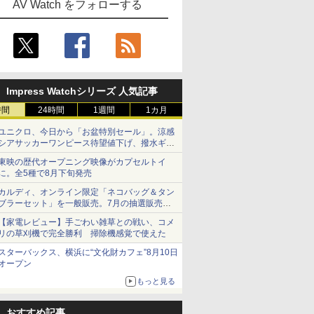
AV Watch をフォローする
Impress Watchシリーズ 人気記事
時間
24時間
1週間
1カ月
ユニクロ、今日から「お盆特別セール」。涼感
シアサッカーワンピース待望値下げ、撥水ギア
ショーツは1990円に
東映の歴代オープニング映像がカプセルトイ
に。全5種で8月下旬発売
カルディ、オンライン限定「ネコバッグ＆タン
ブラーセット」を一般販売。7月の抽選販売の
当選無効分
【家電レビュー】手ごわい雑草との戦い、コメ
リの草刈機で完全勝利 掃除機感覚で使えた
スターバックス、横浜に“文化財カフェ”8月10日
オープン
もっと見る
おすすめ記事