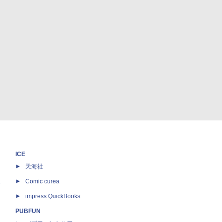
ICE
天海社
ス
Comic curea
impress QuickBooks
PUBFUN