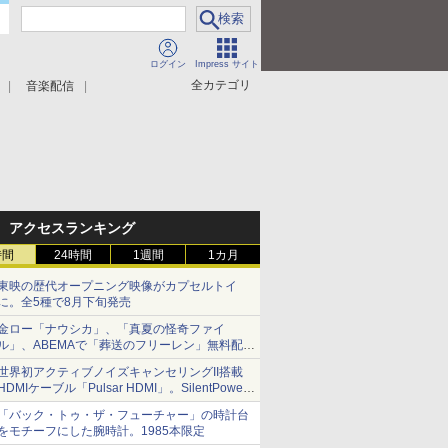
ログイン
Impress サイト
全カテゴリ
音楽配信
アクセスランキング
時間
24時間
1週間
1カ月
東映の歴代オープニング映像がカプセルトイ
に。全5種で8月下旬発売
金ロー「ナウシカ」、「真夏の怪奇ファイ
ル」、ABEMAで「葬送のフリーレン」無料配信
など。夏の特番・配信情報
世界初アクティブノイズキャンセリングII搭載
HDMIケーブル「Pulsar HDMI」。SilentPower
から
「バック・トゥ・ザ・フューチャー」の時計台
をモチーフにした腕時計。1985本限定