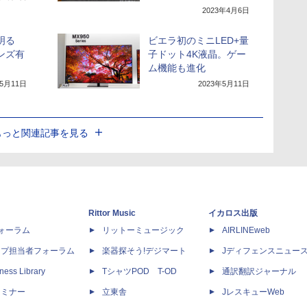
2023年4月6日
明る
ビエラ初のミニLED+量
ンズ有
子ドット4K液晶。ゲー
」
ム機能も進化
年5月11日
2023年5月11日
もっと関連記事を見る
Rittor Music
イカロス出版
dフォーラム
リットーミュージック
AIRLINEweb
ップ担当者フォーラム
楽器探そう!デジマート
Jディフェンスニュー
ness Library
TシャツPOD T-OD
通訳翻訳ジャーナル
セミナー
立東舎
JレスキューWeb