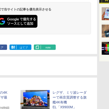
 検索で当サイトの記事を優先表示させる
ェア
はてブ
note
の4K
レグザ、ミリ波レーダ
グザ最
ーで画音質調整する旗
艦4K有機
EL「X9900M」
3年4月6日