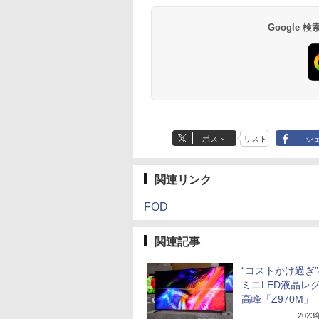
Google
ポスト
リスト
シ
関連リンク
FOD
関連記事
“コストかけ過ぎ”
ミニLED液晶レ
高峰「Z970M」
202