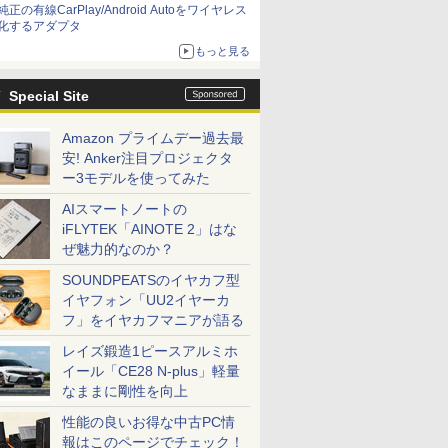
純正の有線CarPlay/Android Autoをワイヤレス
化するアダプタ
もっと見る
Special Site
Amazon プライムデー過去最
安! Anker注目プロジェクタ
ー3モデルを使ってみた
AIスマートノートの
iFLYTEK「AINOTE 2」はな
ぜ魅力的なのか？
SOUNDPEATSのイヤカフ型
イヤフォン「UU2イヤーカ
フ」をイヤカフマニアが語る
レイズ鍛造1ピースアルミホ
イール「CE28 N-plus」軽量
なままに剛性を向上
性能の良いお得な中古PC情
報はこのページでチェック！