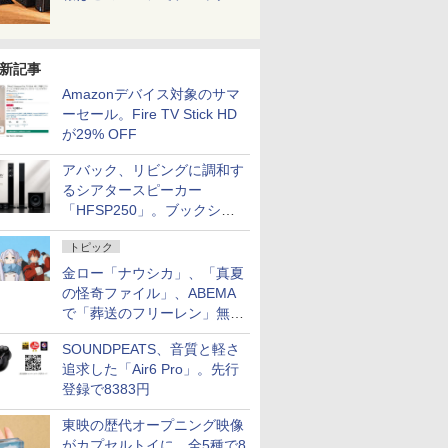
新記事
Amazonデバイス対象のサマ
ーセール。Fire TV Stick HD
が29% OFF
アバック、リビングに調和す
るシアタースピーカー
「HFSP250」。ブックシェ
ルフはペア3万円以下
トピック
金ロー「ナウシカ」、「真夏
の怪奇ファイル」、ABEMA
で「葬送のフリーレン」無料
配信など。夏の特番・配信情
SOUNDPEATS、音質と軽さ
報
追求した「Air6 Pro」。先行
登録で8383円
東映の歴代オープニング映像
がカプセルトイに。全5種で8