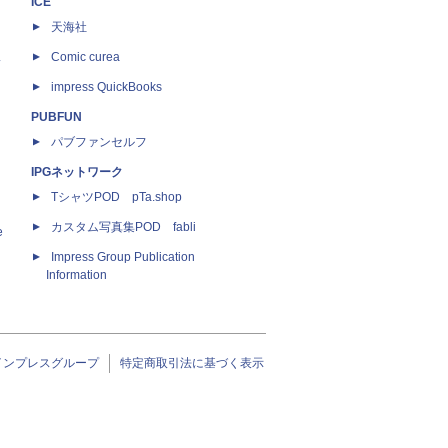
ICE
天海社
ス
Comic curea
impress QuickBooks
PUBFUN
パブファンセルフ
IPGネットワーク
TシャツPOD pTa.shop
カスタム写真集POD fabli
e
Impress Group Publication
Information
インプレスグループ
特定商取引法に基づく表示