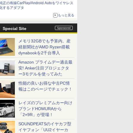
純正の有線CarPlay/Android Autoをワイヤレス
化するアダプタ
もっと見る
Special Site
メモリ32GBでも予算内。産
経新聞社がAMD Ryzen搭載
dynabookを2千台導入
Amazon プライムデー過去最
安! Anker注目プロジェクタ
ー3モデルを使ってみた
性能の良いお得な中古PC情
報はこのページでチェック！
レイズのプレミアムカー向け
ブランドHOMURAから
「2×9R」が登場！
SOUNDPEATSのイヤカフ型
イヤフォン「UU2イヤーカ