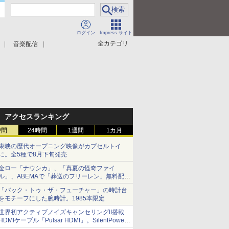
ログイン
Impress サイト
全カテゴリ
音楽配信
アクセスランキング
時間
24時間
1週間
1カ月
東映の歴代オープニング映像がカプセルトイ
に。全5種で8月下旬発売
金ロー「ナウシカ」、「真夏の怪奇ファイ
ル」、ABEMAで「葬送のフリーレン」無料配信
など。夏の特番・配信情報
「バック・トゥ・ザ・フューチャー」の時計台
をモチーフにした腕時計。1985本限定
世界初アクティブノイズキャンセリングII搭載
HDMIケーブル「Pulsar HDMI」。SilentPower
から