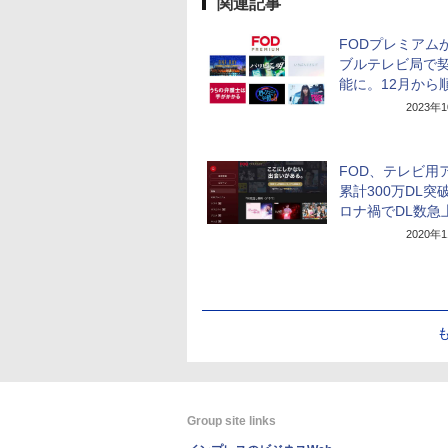
関連記事
FODプレミアム
ブルテレビ局で
能に。12月から
2023年
FOD、テレビ用
累計300万DL突
ロナ禍でDL数急
2020年
Group site links