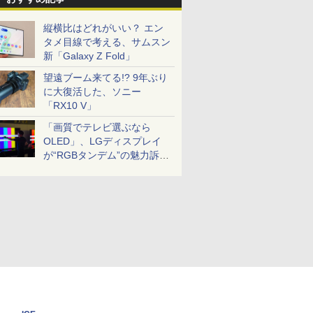
縦横比はどれがいい？ エン
タメ目線で考える、サムスン
新「Galaxy Z Fold」
望遠ブーム来てる!? 9年ぶり
に大復活した、ソニー
「RX10 V」
「画質でテレビ選ぶなら
OLED」、LGディスプレイ
が“RGBタンデム”の魅力訴
求。液晶とのガチ比較も