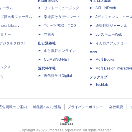
Rittor Music
イカロス出版
dフォーラム
リットーミュージック
AIRLINEweb
ップ担当者フォーラム
楽器探そう!デジマート
Jディフェンスニュー
ness Library
TシャツPOD T-OD
通訳翻訳ジャーナル
セミナー
立東舎
JレスキューWeb
 X（デジタルクロス）
山と溪谷社
イカロスアカデミー
山と溪谷オンライン
MdN
CLIMBING-NET
MdN Books
ブックス
近代科学社
MdN Design Interactiv
ing
近代科学社Digital
テックリブ
TechLib
広告掲載のご案内
編集部へのご連絡
プライバシーポリシー
会社概要
Copyright ©
2026
Impress Corporation. All rights reserved.