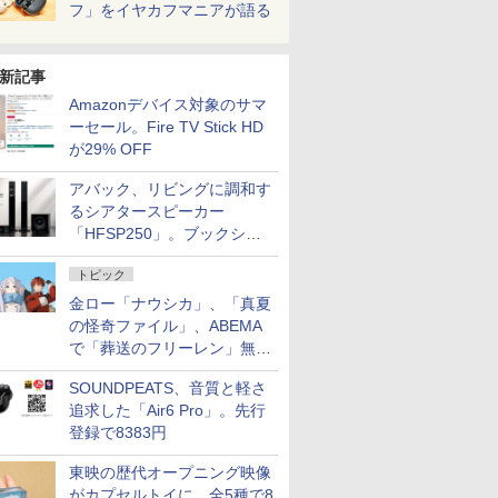
フ」をイヤカフマニアが語る
新記事
Amazonデバイス対象のサマ
ーセール。Fire TV Stick HD
が29% OFF
アバック、リビングに調和す
るシアタースピーカー
「HFSP250」。ブックシェ
ルフはペア3万円以下
トピック
金ロー「ナウシカ」、「真夏
の怪奇ファイル」、ABEMA
で「葬送のフリーレン」無料
配信など。夏の特番・配信情
SOUNDPEATS、音質と軽さ
報
追求した「Air6 Pro」。先行
登録で8383円
東映の歴代オープニング映像
がカプセルトイに。全5種で8