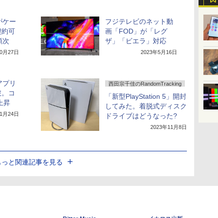
がケー
フジテレビのネット動
契約可
画「FOD」が「レグ
順次
ザ」「ビエラ」対応
10月27日
2023年5月16日
アプリ
西田宗千佳のRandomTracking
破。コ
「新型PlayStation 5」開封
上昇
してみた。着脱式ディスク
11月24日
ドライブはどうなった?
2023年11月8日
もっと関連記事を見る