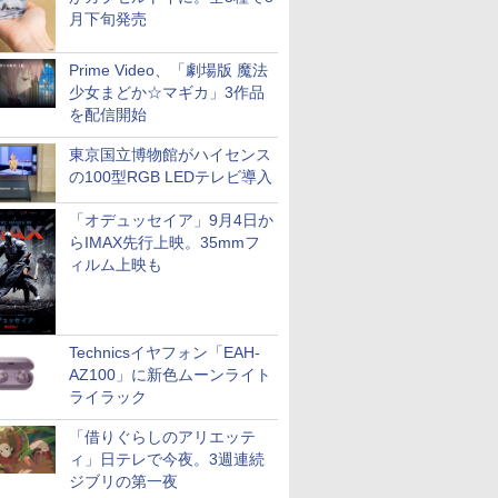
月下旬発売
Prime Video、「劇場版 魔法
少女まどか☆マギカ」3作品
を配信開始
東京国立博物館がハイセンス
の100型RGB LEDテレビ導入
「オデュッセイア」9月4日か
らIMAX先行上映。35mmフ
ィルム上映も
Technicsイヤフォン「EAH-
AZ100」に新色ムーンライト
ライラック
「借りぐらしのアリエッテ
ィ」日テレで今夜。3週連続
ジブリの第一夜