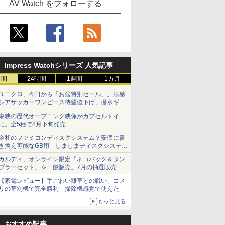
AV Watch をフォローする
Impress Watchシリーズ 人気記事
時間
24時間
1週間
1カ月
ユニクロ、今日から「お盆特別セール」。涼感
シアサッカーワンピース待望値下げ、撥水ギア
ショーツは1990円に
東映の歴代オープニング映像がカプセルトイ
に。全5種で8月下旬発売
令和のファミコンディスクシステム？安価に書
き換え可能なGB用「しましまディスクシステ
ム」
カルディ、オンライン限定「ネコバッグ＆タン
ブラーセット」を一般販売。7月の抽選販売の
当選無効分
【家電レビュー】手ごわい雑草との戦い、コメ
リの草刈機で完全勝利 掃除機感覚で使えた
もっと見る
おすすめ記事