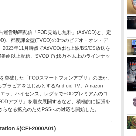
運営動画配信「FOD見逃し無料」(AdVOD)と、定
OD)、都度課金型(TVOD)の3つのビデオ・オン・デ
23年11月時点でAdVODは地上波/BS/CS放送を
0番組以上配信。SVODでは8万本以上のラインナッ
ロードを突破した「FODスマートフォンアプリ」のほか、
ラビアをはじめとするAndroid TV、Amazon
 TV、ビエラ、ハイセンス、レグザでFODプレミアムのコ
FODアプリ」を順次展開するなど、積極的に拡張を
さらなる拡充のためPS5への対応も開始した。
tation 5(CFI-2000A01)