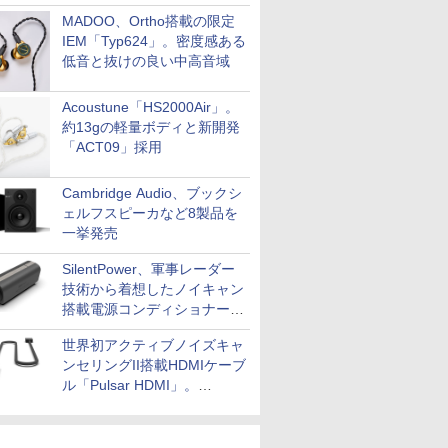
MADOO、Ortho搭載の限定
IEM「Typ624」。密度感ある
低音と抜けの良い中高音域
Acoustune「HS2000Air」。
約13gの軽量ボディと新開発
「ACT09」採用
Cambridge Audio、ブックシ
ェルフスピーカなど8製品を
一挙発売
SilentPower、軍事レーダー
技術から着想したノイキャン
搭載電源コンディショナー
「AC iPurifier2」
世界初アクティブノイズキャ
ンセリングII搭載HDMIケーブ
ル「Pulsar HDMI」。
SilentPowerから