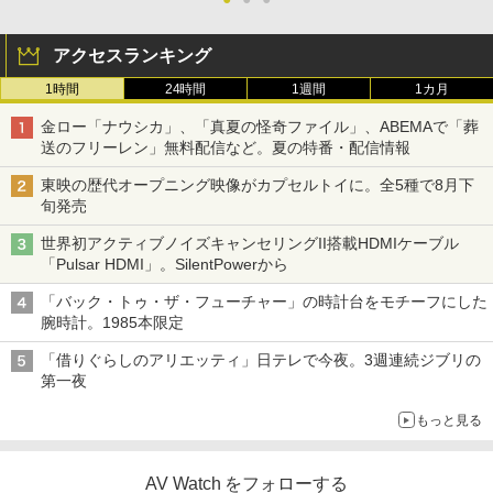
アクセスランキング
1時間
24時間
1週間
1カ月
金ロー「ナウシカ」、「真夏の怪奇ファイル」、ABEMAで「葬
送のフリーレン」無料配信など。夏の特番・配信情報
東映の歴代オープニング映像がカプセルトイに。全5種で8月下
旬発売
世界初アクティブノイズキャンセリングII搭載HDMIケーブル
「Pulsar HDMI」。SilentPowerから
「バック・トゥ・ザ・フューチャー」の時計台をモチーフにした
腕時計。1985本限定
「借りぐらしのアリエッティ」日テレで今夜。3週連続ジブリの
第一夜
もっと見る
AV Watch をフォローする