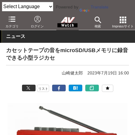
Powered by
Translate
AV Watch
製品
ラジカセ/ラジオ
カテゴリ
ログイン
検索
Impressサイト
ニュース
カセットテープの音をmicroSD/USBメモリに録音
できる小型ラジカセ
山崎健太郎
2023年7月19日 16:00
リスト