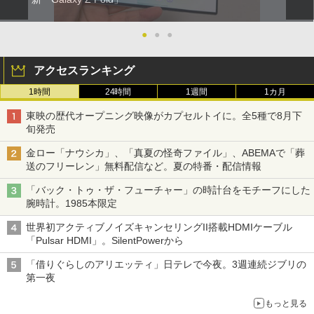
●
●
●
アクセスランキング
1時間
24時間
1週間
1カ月
東映の歴代オープニング映像がカプセルトイに。全5種で8月下
旬発売
金ロー「ナウシカ」、「真夏の怪奇ファイル」、ABEMAで「葬
送のフリーレン」無料配信など。夏の特番・配信情報
「バック・トゥ・ザ・フューチャー」の時計台をモチーフにした
腕時計。1985本限定
世界初アクティブノイズキャンセリングII搭載HDMIケーブル
「Pulsar HDMI」。SilentPowerから
「借りぐらしのアリエッティ」日テレで今夜。3週連続ジブリの
第一夜
もっと見る