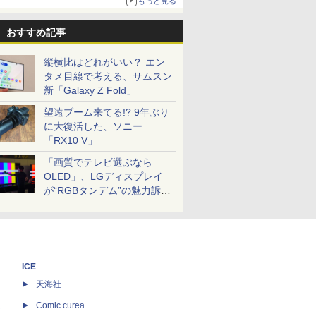
もっと見る
おすすめ記事
縦横比はどれがいい？ エン
タメ目線で考える、サムスン
新「Galaxy Z Fold」
望遠ブーム来てる!? 9年ぶり
に大復活した、ソニー
「RX10 V」
「画質でテレビ選ぶなら
OLED」、LGディスプレイ
が“RGBタンデム”の魅力訴
求。液晶とのガチ比較も
ICE
天海社
ス
Comic curea