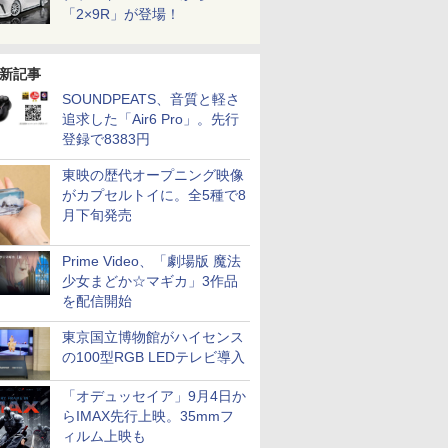
「2×9R」が登場！
新記事
SOUNDPEATS、音質と軽さ
追求した「Air6 Pro」。先行
登録で8383円
東映の歴代オープニング映像
がカプセルトイに。全5種で8
月下旬発売
Prime Video、「劇場版 魔法
少女まどか☆マギカ」3作品
を配信開始
東京国立博物館がハイセンス
の100型RGB LEDテレビ導入
「オデュッセイア」9月4日か
らIMAX先行上映。35mmフ
ィルム上映も