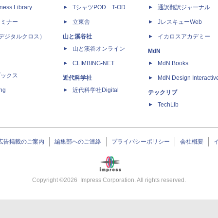
ness Library
TシャツPOD T-OD
通訳翻訳ジャーナル
セミナー
立東舎
JレスキューWeb
 X（デジタルクロス）
山と溪谷社
イカロスアカデミー
山と溪谷オンライン
MdN
CLIMBING-NET
MdN Books
ブックス
近代科学社
MdN Design Interactiv
ing
近代科学社Digital
テックリブ
TechLib
広告掲載のご案内
編集部へのご連絡
プライバシーポリシー
会社概要
Copyright ©
2026
Impress Corporation. All rights reserved.