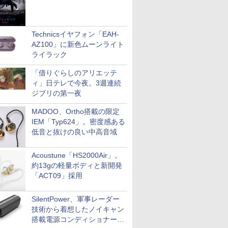
Technicsイヤフォン「EAH-
AZ100」に新色ムーンライト
ライラック
「借りぐらしのアリエッテ
ィ」日テレで今夜。3週連続
ジブリの第一夜
MADOO、Ortho搭載の限定
IEM「Typ624」。密度感ある
低音と抜けの良い中高音域
Acoustune「HS2000Air」。
約13gの軽量ボディと新開発
「ACT09」採用
SilentPower、軍事レーダー
技術から着想したノイキャン
搭載電源コンディショナー