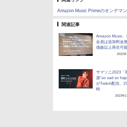
Amazon Music Primeのオン
関連記事
Amazon Music、
会員は追加料金無
億曲以上再生可
2022
サマソニ2023「
源“so sad so ha
がTwitch配信。2
時
2023年