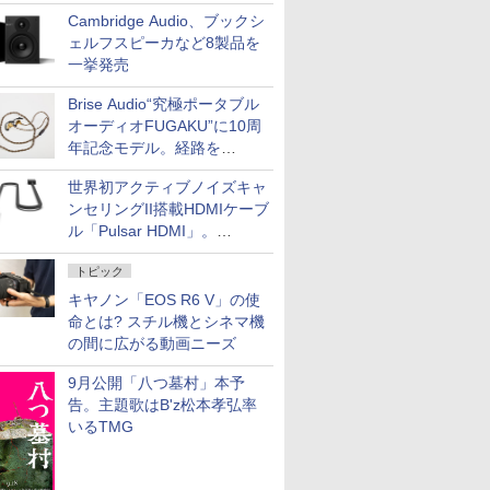
「AC iPurifier2」
Cambridge Audio、ブックシ
ェルフスピーカなど8製品を
一挙発売
Brise Audio“究極ポータブル
オーディオFUGAKU”に10周
年記念モデル。経路を
NISHIKIで統一。400万円
世界初アクティブノイズキャ
ンセリングII搭載HDMIケーブ
ル「Pulsar HDMI」。
SilentPowerから
トピック
キヤノン「EOS R6 V」の使
命とは? スチル機とシネマ機
の間に広がる動画ニーズ
9月公開「八つ墓村」本予
告。主題歌はB'z松本孝弘率
いるTMG