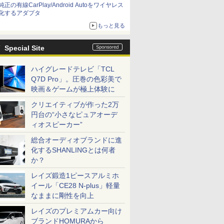
純正の有線CarPlay/Android Autoをワイヤレス
化するアダプタ
もっと見る
Special Site
ハイグレードテレビ「TCL
Q7D Pro」。圧巻の色彩美で
映画＆ゲームが極上体験に
クリエイティブが作った2万
円台の“小さなピュアオーデ
ィオスピーカー”
総合オーディオブランドに進
化するSHANLINGとは何者
か？
レイズ鍛造1ピースアルミホ
イール「CE28 N-plus」軽量
なままに剛性を向上
レイズのプレミアムカー向け
ブランドHOMURAから