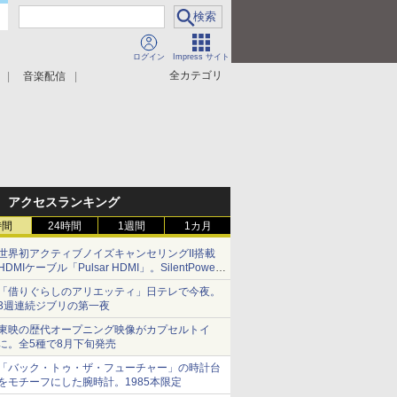
ログイン
Impress サイト
全カテゴリ
音楽配信
アクセスランキング
時間
24時間
1週間
1カ月
世界初アクティブノイズキャンセリングII搭載
HDMIケーブル「Pulsar HDMI」。SilentPower
から
「借りぐらしのアリエッティ」日テレで今夜。
3週連続ジブリの第一夜
東映の歴代オープニング映像がカプセルトイ
に。全5種で8月下旬発売
「バック・トゥ・ザ・フューチャー」の時計台
をモチーフにした腕時計。1985本限定