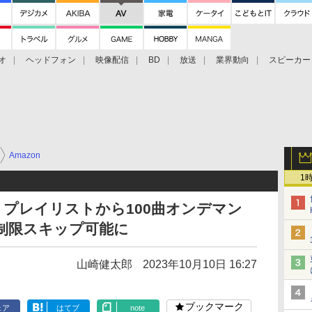
オ
ヘッドフォン
映像配信
BD
放送
業界動向
スピーカー
ェクタ
PS4
BDプレーヤー
映像配信
BD
Amazon
1
rime、プレイリストから100曲オンデマン
制限スキップ可能に
山崎健太郎
2023年10月10日 16:27
ブックマーク
ェア
はてブ
note