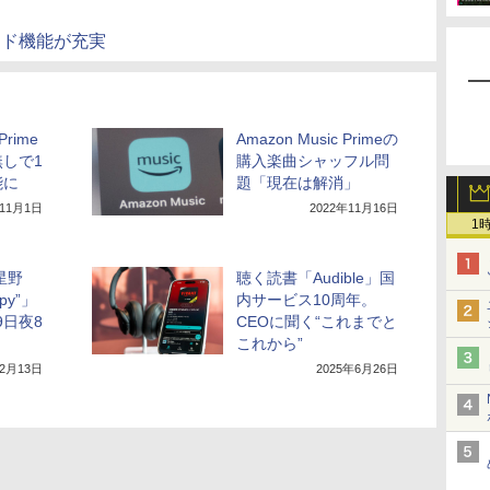
デマンド機能が充実
Prime
Amazon Music Primeの
しで1
購入楽曲シャッフル問
能に
題「現在は解消」
年11月1日
2022年11月16日
1
星野
聴く読書「Audible」国
ppy”」
内サービス10周年。
9日夜8
CEOに聞く“これまでと
これから”
12月13日
2025年6月26日