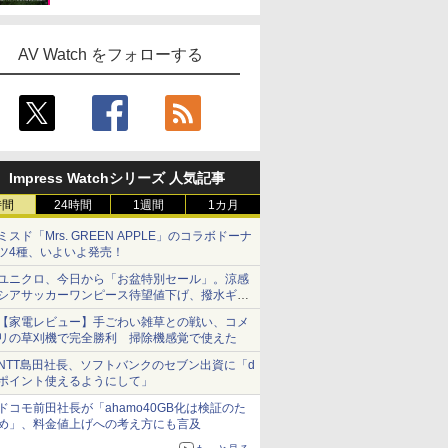
AV Watch をフォローする
Impress Watchシリーズ 人気記事
時間
24時間
1週間
1カ月
ミスド「Mrs. GREEN APPLE」のコラボドーナ
ツ4種、いよいよ発売！
ユニクロ、今日から「お盆特別セール」。涼感
シアサッカーワンピース待望値下げ、撥水ギア
ショーツは1990円に
【家電レビュー】手ごわい雑草との戦い、コメ
リの草刈機で完全勝利 掃除機感覚で使えた
NTT島田社長、ソフトバンクのセブン出資に「d
ポイント使えるようにして」
ドコモ前田社長が「ahamo40GB化は検証のた
め」、料金値上げへの考え方にも言及