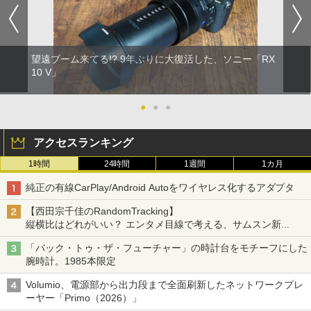
望遠ブーム来てる!? 9年ぶりに大復活した、ソニー「RX
10 V」
●
●
●
アクセスランキング
1時間
24時間
1週間
1カ月
純正の有線CarPlay/Android Autoをワイヤレス化するアダプタ
【西田宗千佳のRandomTracking】
縦横比はどれがいい？ エンタメ目線で考える、サムスン新
「Galaxy Z Fold」
「バック・トゥ・ザ・フューチャー」の時計台をモチーフにした
腕時計。1985本限定
Volumio、電源部から出力段まで全面刷新したネットワークプレ
ーヤー「Primo（2026）」