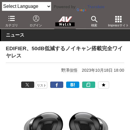
Powered by
Translate
AV Watch
製品
ヘッドフォン
その他
カテゴリ
ログイン
検索
Impressサイト
ニュース
EDIFIER、50dB低減するノイキャン搭載完全ワイ
ヤレス
野澤佳悟
2023年10月18日 18:00
リスト