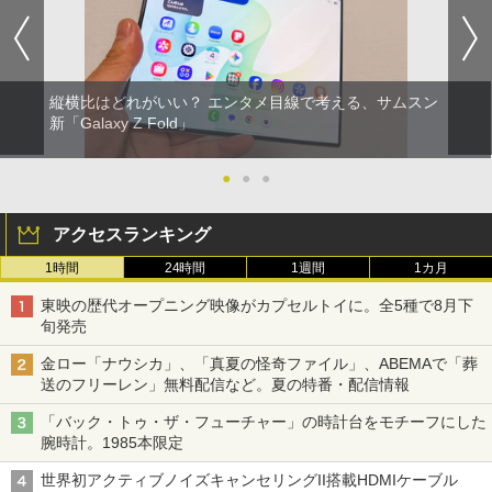
縦横比はどれがいい？ エンタメ目線で考える、サムスン
新「Galaxy Z Fold」
●
●
●
アクセスランキング
1時間
24時間
1週間
1カ月
東映の歴代オープニング映像がカプセルトイに。全5種で8月下
旬発売
金ロー「ナウシカ」、「真夏の怪奇ファイル」、ABEMAで「葬
送のフリーレン」無料配信など。夏の特番・配信情報
「バック・トゥ・ザ・フューチャー」の時計台をモチーフにした
腕時計。1985本限定
世界初アクティブノイズキャンセリングII搭載HDMIケーブル