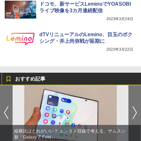
ドコモ、新サービスLeminoでYOASOBI
ライブ映像を3カ月連続配信
2023年3月24日
dTVリニューアルのLemino、目玉のボク
シング・井上尚弥戦が延期に
2023年3月22日
おすすめ記事
縦横比はどれがいい？ エンタメ目線で考える、サムスン
新「Galaxy Z Fold」