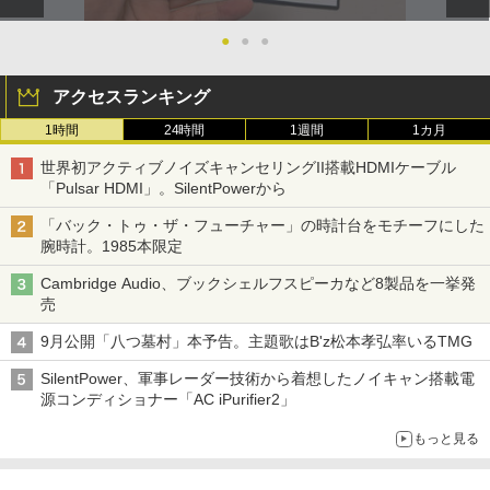
●
●
●
アクセスランキング
1時間
24時間
1週間
1カ月
世界初アクティブノイズキャンセリングII搭載HDMIケーブル
「Pulsar HDMI」。SilentPowerから
「バック・トゥ・ザ・フューチャー」の時計台をモチーフにした
腕時計。1985本限定
Cambridge Audio、ブックシェルフスピーカなど8製品を一挙発
売
9月公開「八つ墓村」本予告。主題歌はB'z松本孝弘率いるTMG
SilentPower、軍事レーダー技術から着想したノイキャン搭載電
源コンディショナー「AC iPurifier2」
もっと見る