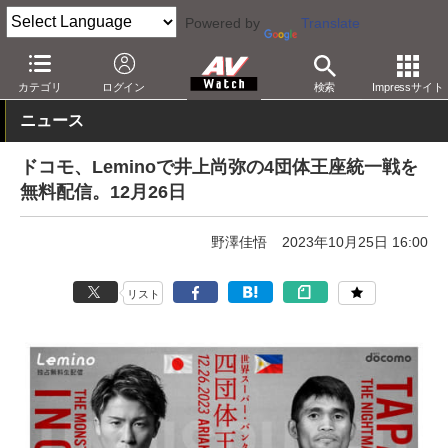
Powered by
Translate
AV Watch
コンテンツ・サービス
映像配信
dTV
カテゴリ
ログイン
検索
Impressサイト
ニュース
ドコモ、Leminoで井上尚弥の4団体王座統一戦を
無料配信。12月26日
野澤佳悟
2023年10月25日 16:00
リスト