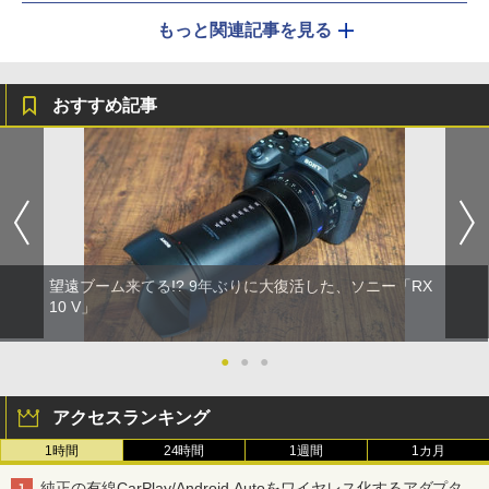
もっと関連記事を見る
おすすめ記事
望遠ブーム来てる!? 9年ぶりに大復活した、ソニー「RX
10 V」
●
●
●
アクセスランキング
1時間
24時間
1週間
1カ月
純正の有線CarPlay/Android Autoをワイヤレス化するアダプタ