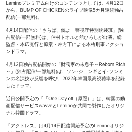
Leminoプレミアム向けのコンテンツとしては、4月12日
から、BUMP OF CHICKENのライブ映像5カ月連続独占
配信(一部無料)。
4月14日配信の「さらば、銃よ 警視庁特別銃装班」(独
占配信/一部無料)は、仲村トオルと舘ひろしが出演。総
監督・本広克行と原案・冲方丁による本格刑事アクショ
ンドラマ。
4月12日独占配信開始の「財閥家の末息子～Reborn Rich
～」(独占配信/一部無料)は、ソン･ジュンギとイ･ソンミ
ンの名演技が反響を呼び、2022年韓国最高視聴率を記録
したドラマ。
近日公開予定の「「One Day off（原題）」は、韓国の動
画配信サービスwavveとLeminoが共同で製作したオリジ
ナル韓国ドラマ。
「アクトレス」は4月14日配信開始予定のLeminoオリジ