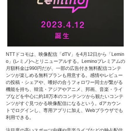
NTTドコモは、映像配信「dTV」を4月12日から「Lemin
o」(レミノ)へとリニューアルする。Leminoプレミアムの
月額料金は990円だが、一部の広告付き無料配信コンテ
ンツが楽しめる無料プランも用意する。感情やレビュー
の投稿・シェアや、嗜好の合うフォロワー同士が繋がる
機能を持ち、韓流・アジアやアニメ、邦画、音楽・ライ
ブなどを中心に約18万本のコンテンツから観たいコンテ
ンツがすぐ見つかる映像配信になるという。dアカウン
トでログインし、専用アプリに加え、Webブラウザでも
利用できる。
注目度の高いスポーツ中継や音楽ライブなどの独占配信