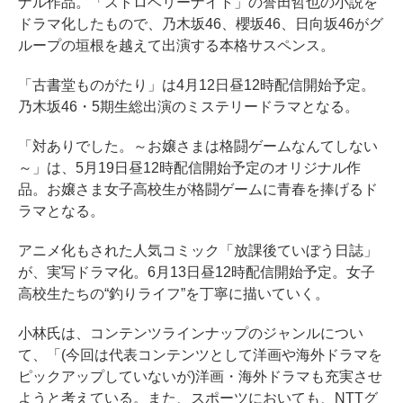
ナル作品。「ストロベリーナイト」の誉田哲也の小説を
ドラマ化したもので、乃木坂46、櫻坂46、日向坂46がグ
ループの垣根を越えて出演する本格サスペンス。
「古書堂ものがたり」は4月12日昼12時配信開始予定。
乃木坂46・5期生総出演のミステリードラマとなる。
「対ありでした。～お嬢さまは格闘ゲームなんてしない
～」は、5月19日昼12時配信開始予定のオリジナル作
品。お嬢さま女子高校生が格闘ゲームに青春を捧げるド
ラマとなる。
アニメ化もされた人気コミック「放課後ていぼう日誌」
が、実写ドラマ化。6月13日昼12時配信開始予定。女子
高校生たちの“釣りライフ”を丁寧に描いていく。
小林氏は、コンテンツラインナップのジャンルについ
て、「(今回は代表コンテンツとして洋画や海外ドラマを
ピックアップしていないが)洋画・海外ドラマも充実させ
ようと考えている。また、スポーツにおいても、NTTグ