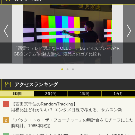
「画質でテレビ選ぶならOLED」、LGディスプレイが“R
GBタンデム”の魅力訴求。液晶とのガチ比較も
●
●
●
アクセスランキング
1時間
24時間
1週間
1カ月
【西田宗千佳のRandomTracking】
縦横比はどれがいい？ エンタメ目線で考える、サムスン新
「Galaxy Z Fold」
「バック・トゥ・ザ・フューチャー」の時計台をモチーフにした
腕時計。1985本限定