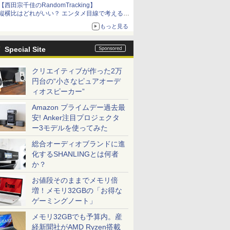
【西田宗千佳のRandomTracking】
縦横比はどれがいい？ エンタメ目線で考える、
サムスン新「Galaxy Z Fold」
もっと見る
Special Site
クリエイティブが作った2万
円台の“小さなピュアオーデ
ィオスピーカー”
Amazon プライムデー過去最
安! Anker注目プロジェクタ
ー3モデルを使ってみた
総合オーディオブランドに進
化するSHANLINGとは何者
か？
お値段そのままでメモリ倍
増！メモリ32GBの「お得な
ゲーミングノート」
メモリ32GBでも予算内。産
経新聞社がAMD Ryzen搭載