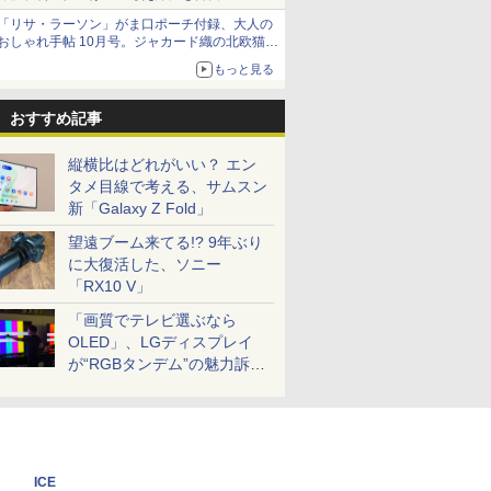
「リサ・ラーソン」がま口ポーチ付録、大人の
おしゃれ手帖 10月号。ジャカード織の北欧猫デ
ザイン
もっと見る
おすすめ記事
縦横比はどれがいい？ エン
タメ目線で考える、サムスン
新「Galaxy Z Fold」
望遠ブーム来てる!? 9年ぶり
に大復活した、ソニー
「RX10 V」
「画質でテレビ選ぶなら
OLED」、LGディスプレイ
が“RGBタンデム”の魅力訴
求。液晶とのガチ比較も
ICE