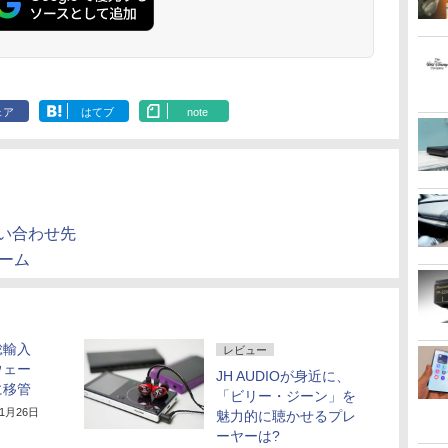
ェア
はてブ
note
い合わせ先
ーム
内総輸入
レビュー
ウェー
JH AUDIOが身近に、
に移管
「ビリー・ジーン」を
11月26日
魅力的に聴かせるプレ
ーヤーは?