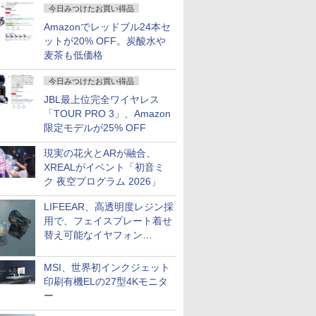
今日みつけたお買い得品
Amazonでレッドブル24本セ
ットが20% OFF。炭酸水や
麦茶も低価格
今日みつけたお買い得品
JBL最上位完全ワイヤレス
「TOUR PRO 3」、Amazon
限定モデルが25% OFF
現実の花火とARが融合、
XREALがイベント「初音ミ
ク 夜空プログラム 2026」
LIFEEAR、高透明度レジン採
用で、フェイスプレート着せ
替え可能なイヤフォン
「Nova Shell」
MSI、世界初インクジェット
印刷有機ELの27型4Kモニタ
ー