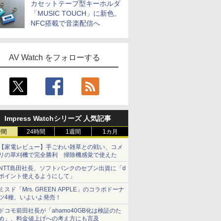
カセットテープ型キーホルダ
「MUSIC TOUCH」に新色。
NFC搭載で音楽配信へ
AV Watch をフォローする
Impress Watchシリーズ 人気記事
時間
24時間
1週間
1カ月
【家電レビュー】手ごわい雑草との戦い、コメ
リの草刈機で完全勝利 掃除機感覚で使えた
NTT島田社長、ソフトバンクのセブン出資に「d
ポイント使えるようにして」
ミスド「Mrs. GREEN APPLE」のコラボドーナ
ツ4種、いよいよ発売！
ドコモ前田社長が「ahamo40GB化は検証のた
め」、料金値上げへの考え方にも言及