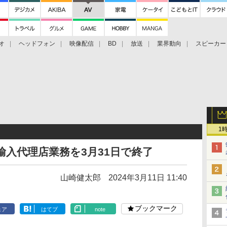
オ
ヘッドフォン
映像配信
BD
放送
業界動向
スピーカー
ェクタ
PS4
BDプレーヤー
映像配信
BD
1
の輸入代理店業務を3月31日で終了
山崎健太郎
2024年3月11日 11:40
ブックマーク
ェア
はてブ
note