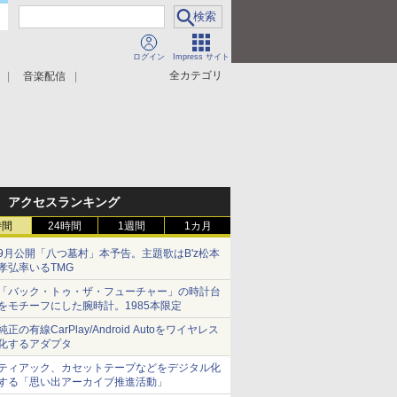
ログイン
Impress サイト
全カテゴリ
音楽配信
アクセスランキング
時間
24時間
1週間
1カ月
9月公開「八つ墓村」本予告。主題歌はB'z松本
孝弘率いるTMG
「バック・トゥ・ザ・フューチャー」の時計台
をモチーフにした腕時計。1985本限定
純正の有線CarPlay/Android Autoをワイヤレス
化するアダプタ
ティアック、カセットテープなどをデジタル化
する「思い出アーカイブ推進活動」