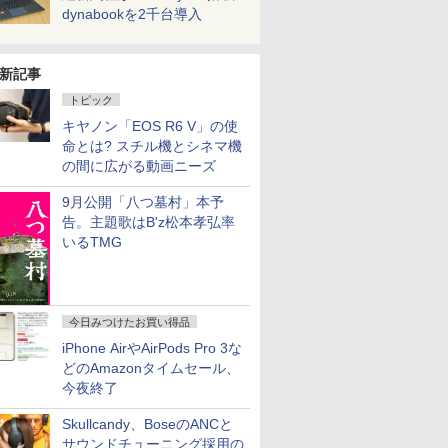
dynabookを2千台導入
新記事
トピック
キヤノン「EOS R6 V」の使
命とは? スチル機とシネマ機
の間に広がる動画ニーズ
9月公開「八つ墓村」本予
告。主題歌はB'z松本孝弘率
いるTMG
今日みつけたお買い得品
iPhone AirやAirPods Pro 3な
どのAmazonタイムセール、
今夜終了
Skullcandy、BoseのANCと
サウンドチューニング採用の