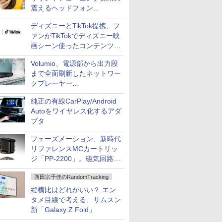
震えるヘッドフォン
「Crusher 1080 ANC」
ディズニーとTikTok提携、フ
ァンがTikTokでディズニー映
画シーン使ったコンテンツ制
作、Disney+にも配信
Volumio、電源部から出力段
まで全面刷新したネットワー
クプレーヤー
「Primo（2026）」
純正の有線CarPlay/Android
Autoをワイヤレス化するアダ
プタ
フェーズメーション、新時代
リファレンスMCカートリッ
ジ「PP-2200」。磁気回路や
ハウジングを根本から見直し
西田宗千佳のRandomTracking
縦横比はどれがいい？ エン
タメ目線で考える、サムスン
新「Galaxy Z Fold」