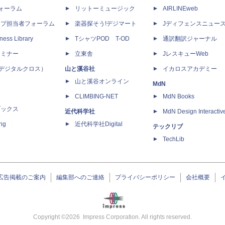
dフォーラム
リットーミュージック
AIRLINEweb
ップ担当者フォーラム
楽器探そう!デジマート
Jディフェンスニュー
ness Library
TシャツPOD T-OD
通訳翻訳ジャーナル
セミナー
立東舎
JレスキューWeb
 X（デジタルクロス）
山と溪谷社
イカロスアカデミー
山と溪谷オンライン
MdN
CLIMBING-NET
MdN Books
ブックス
近代科学社
MdN Design Interactiv
ing
近代科学社Digital
テックリブ
TechLib
広告掲載のご案内
編集部へのご連絡
プライバシーポリシー
会社概要
Copyright ©
2026
Impress Corporation. All rights reserved.