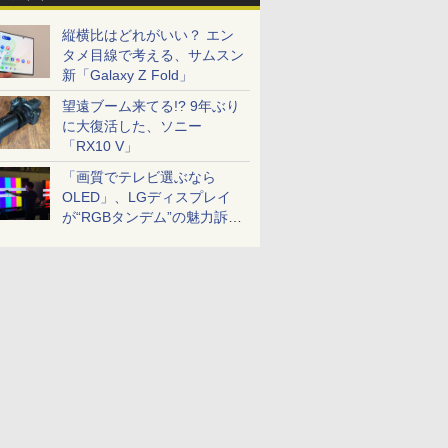
縦横比はどれがいい？ エン
タメ目線で考える、サムスン
新「Galaxy Z Fold」
望遠ブーム来てる!? 9年ぶり
に大復活した、ソニー
「RX10 V」
「画質でテレビ選ぶなら
OLED」、LGディスプレイ
が“RGBタンデム”の魅力訴
求。液晶とのガチ比較も