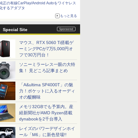
純正の有線CarPlay/Android Autoをワイヤレス
化するアダプタ
もっと見る
Special Site
マウス、RTX 5060 Ti搭載ゲ
ーミングPCが7万5,000円オ
フで30万円台！
ソニーミラーレス一眼の大特
集！ 見どころ記事まとめ
「A&ultima SP4000T」の魅
力！ポケットに入るオーディ
オの醍醐味
メモリ32GBでも予算内。産
経新聞社がAMD Ryzen搭載
dynabookを2千台導入
レイズのパワーデザインホイ
ール「M6」に新色登場!!