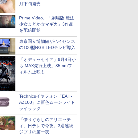
月下旬発売
Prime Video、「劇場版 魔法
少女まどか☆マギカ」3作品
を配信開始
東京国立博物館がハイセンス
の100型RGB LEDテレビ導入
「オデュッセイア」9月4日か
らIMAX先行上映。35mmフ
ィルム上映も
Technicsイヤフォン「EAH-
AZ100」に新色ムーンライト
ライラック
「借りぐらしのアリエッテ
ィ」日テレで今夜。3週連続
ジブリの第一夜