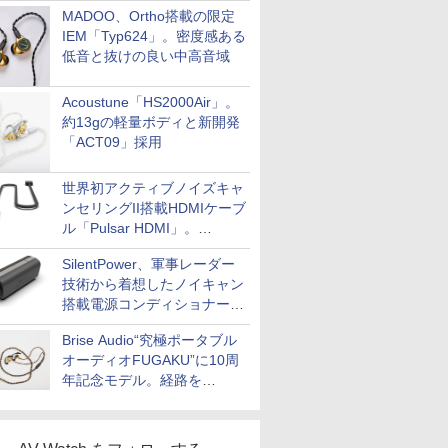
MADOO、Ortho搭載の限定
IEM「Typ624」。密度感ある
低音と抜けの良い中高音域
Acoustune「HS2000Air」。
約13gの軽量ボディと新開発
「ACT09」採用
世界初アクティブノイズキャ
ンセリングII搭載HDMIケーブ
ル「Pulsar HDMI」。
SilentPowerから
SilentPower、軍事レーダー
技術から着想したノイキャン
搭載電源コンディショナー
「AC iPurifier2」
Brise Audio“究極ポータブル
オーディオFUGAKU”に10周
年記念モデル。経路を
NISHIKIで統一。400万円