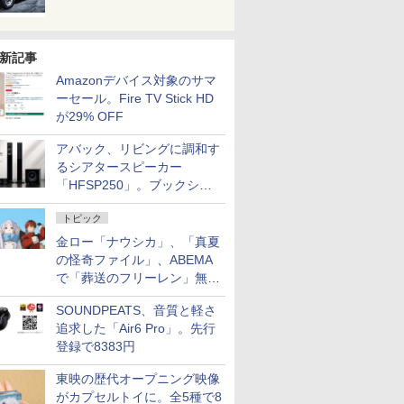
新記事
Amazonデバイス対象のサマ
ーセール。Fire TV Stick HD
が29% OFF
アバック、リビングに調和す
るシアタースピーカー
「HFSP250」。ブックシェ
ルフはペア3万円以下
トピック
金ロー「ナウシカ」、「真夏
の怪奇ファイル」、ABEMA
で「葬送のフリーレン」無料
配信など。夏の特番・配信情
SOUNDPEATS、音質と軽さ
報
追求した「Air6 Pro」。先行
登録で8383円
東映の歴代オープニング映像
がカプセルトイに。全5種で8