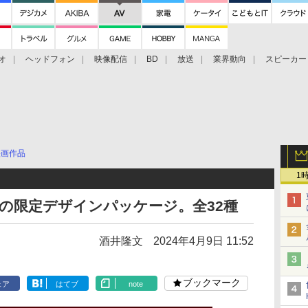
オ
ヘッドフォン
映像配信
BD
放送
業界動向
スピーカー
ェクタ
PS4
BDプレーヤー
映像配信
BD
映画作品
1
の限定デザインパッケージ。全32種
酒井隆文
2024年4月9日 11:52
ブックマーク
ェア
はてブ
note