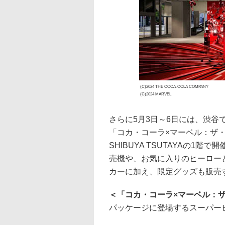
(C)2024 THE COCA-COLA COMPANY
(C)2024 MARVEL
さらに5月3日～6日には、渋谷
「コカ・コーラ×マーベル：ザ
SHIBUYA TSUTAYAの1
売機や、お気に入りのヒーローと
カーに加え、限定グッズも販売
＜「コカ・コーラ×マーベル：
パッケージに登場するスーパーヒ