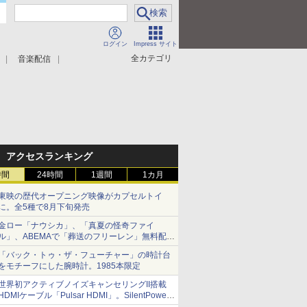
ログイン
Impress サイト
全カテゴリ
音楽配信
アクセスランキング
時間
24時間
1週間
1カ月
東映の歴代オープニング映像がカプセルトイ
に。全5種で8月下旬発売
金ロー「ナウシカ」、「真夏の怪奇ファイ
ル」、ABEMAで「葬送のフリーレン」無料配信
など。夏の特番・配信情報
「バック・トゥ・ザ・フューチャー」の時計台
をモチーフにした腕時計。1985本限定
世界初アクティブノイズキャンセリングII搭載
HDMIケーブル「Pulsar HDMI」。SilentPower
から