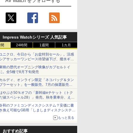
AV Watch をフォローする
Impress Watchシリーズ 人気記事
時間
24時間
1週間
1カ月
ユニクロ、今日から「お盆特別セール」。涼感
シアサッカーワンピース待望値下げ、撥水ギア
ショーツは1990円に
東映の歴代オープニング映像がカプセルトイ
に。全5種で8月下旬発売
カルディ、オンライン限定「ネコバッグ＆タン
ブラーセット」を一般販売。7月の抽選販売の
当選無効分
はやぶさ50％オフの「新幹線eチケット（トク
だ値スペシャル28）」発売。秋冬乗車分、えき
ねっと限定
令和のファミコンディスクシステム？安価に書
き換え可能なGB用「しましまディスクシステ
ム」
もっと見る
おすすめ記事