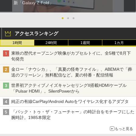
新「Galaxy Z Fold」
●
●
●
アクセスランキング
1時間
24時間
1週間
1カ月
東映の歴代オープニング映像がカプセルトイに。全5種で8月下
旬発売
金ロー「ナウシカ」、「真夏の怪奇ファイル」、ABEMAで「葬
送のフリーレン」無料配信など。夏の特番・配信情報
世界初アクティブノイズキャンセリングII搭載HDMIケーブル
「Pulsar HDMI」。SilentPowerから
純正の有線CarPlay/Android Autoをワイヤレス化するアダプタ
「バック・トゥ・ザ・フューチャー」の時計台をモチーフにした
腕時計。1985本限定
もっと見る