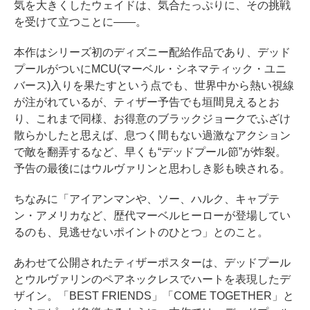
気を大きくしたウェイドは、気合たっぷりに、その挑戦
を受けて立つことに――。
本作はシリーズ初のディズニー配給作品であり、デッド
プールがついにMCU(マーベル・シネマティック・ユニ
バース)入りを果たすという点でも、世界中から熱い視線
が注がれているが、ティザー予告でも垣間見えるとお
り、これまで同様、お得意のブラックジョークでふざけ
散らかしたと思えば、息つく間もない過激なアクション
で敵を翻弄するなど、早くも“デッドプール節”が炸裂。
予告の最後にはウルヴァリンと思わしき影も映される。
ちなみに「アイアンマンや、ソー、ハルク、キャプテ
ン・アメリカなど、歴代マーベルヒーローが登場してい
るのも、見逃せないポイントのひとつ」とのこと。
あわせて公開されたティザーポスターは、デッドプール
とウルヴァリンのペアネックレスでハートを表現したデ
ザイン。「BEST FRIENDS」「COME TOGETHER」と