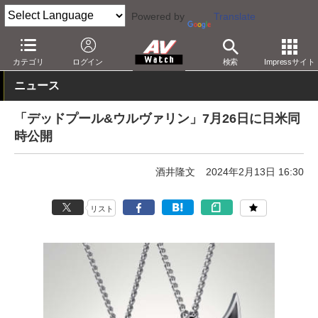
Powered by
Translate
AV Watch
コンテンツ・サービス
映画
映画作品
カテゴリ
ログイン
検索
Impressサイト
ニュース
「デッドプール&ウルヴァリン」7月26日に日米同
時公開
酒井隆文
2024年2月13日 16:30
リスト