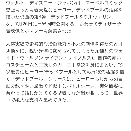
ウォルト・ディズニー・ジャパンは、マーベルコミック
史上もっとも破天荒なヒーロー、デッドプールの活躍を
描いた映画の第3弾「デッドプール＆ウルヴァリン」
を、7月26日に日米同時公開する。あわせてティザー予
告映像とポスターも解禁された。
人体実験で驚異的な治癒能力と不死の肉体を得たのと引
き換えに、醜い身体に変えられてしまった元傭兵のウェ
イド・ウィルソン(ライアン・レイノルズ)。自作の赤い
コスチュームと二振りの刀、二丁拳銃を身にまとい、“ク
ソ無責任ヒーロー”デッドプールとして戦う彼の活躍を描
く「デッドプール」シリーズは、ヒーローらしからぬ言
動の数々や、過激でド派手なバトルシーン、突然観客に
向かって話しかけてくる型破りな演出が相まって、世界
中で絶大な支持を集めてきた。