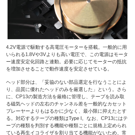
4.2V電源で駆動する高電圧モーターを搭載。一般的に用
いられる1.8Vや3Vよりも高い電圧で、この電源はモータ
ー速度安定化回路と連動。必要に応じてモーターの抵抗
を増加させることで動作速度を安定させている。
ヘッド部分は、「妥協のない部品選定を行なうことによ
り、品質に優れたヘッドのみを厳選した」という。さら
に、CP13の製造方法を厳格に管理し、テープを読み取
る磁気ヘッドの左右のチャンネル差を一般的なカセット
プレーヤーよりもはるかに少なく、最小限に抑えたとす
る。対応するテープの種類はType I。なお、CP13にはテ
ープの種類を判別する機能や種類ごとに規格上定められ
ている再生イコライザを割り当てる機能がないため、常