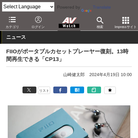
Powered by
Translate
AV Watch
製品
ポータブルオーディオ
その他
カテゴリ
ログイン
検索
Impressサイト
ニュース
FIIOがポータブルカセットプレーヤー復刻。13時
間再生できる「CP13」
山崎健太郎
2024年4月19日 10:00
リスト