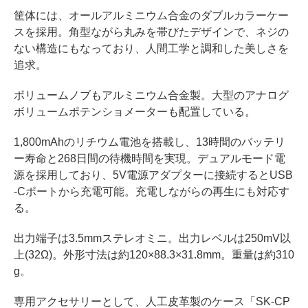
筐体には、オールアルミニウム合金のダブルカラーケー
スを採用。角型ながら丸みを帯びたデザインで、ネジの
ない構造にもなっており、人間工学と調和した美しさを
追求。
ボリュームノブもアルミニウム合金製。大型のアナログ
ボリュームポテンショメーターも配置している。
1,800mAhのリチウム電池を搭載し、13時間のバッテリ
ー寿命と268日間の待機時間を実現。デュアルモード電
源を採用しており、5V電源アダプターに接続するとUSB
-Cポートから充電可能。充電しながらの再生にも対応す
る。
出力端子は3.5mmステレオミニ。出力レベルは250mV以
上(32Ω)。外形寸法は約120×88.3×31.8mm。重量は約310
g。
専用アクセサリーとして、人工皮革製のケース「SK-CP