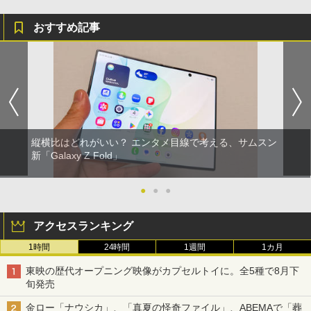
おすすめ記事
縦横比はどれがいい？ エンタメ目線で考える、サムスン
新「Galaxy Z Fold」
●
●
●
アクセスランキング
1時間
24時間
1週間
1カ月
東映の歴代オープニング映像がカプセルトイに。全5種で8月下
旬発売
金ロー「ナウシカ」、「真夏の怪奇ファイル」、ABEMAで「葬