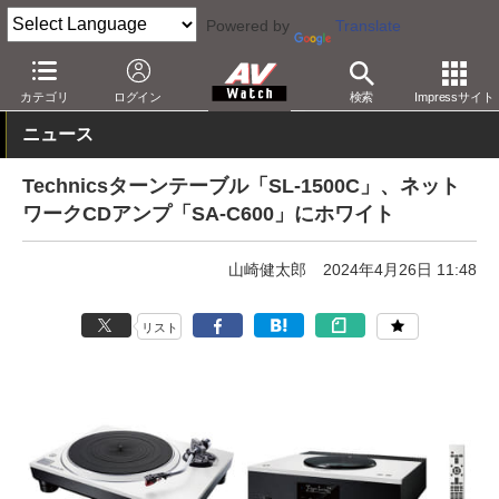
Powered by
Translate
AV Watch
製品
レコードプレーヤー
カテゴリ
ログイン
検索
Impressサイト
ニュース
Technicsターンテーブル「SL-1500C」、ネット
ワークCDアンプ「SA-C600」にホワイト
山崎健太郎
2024年4月26日 11:48
リスト