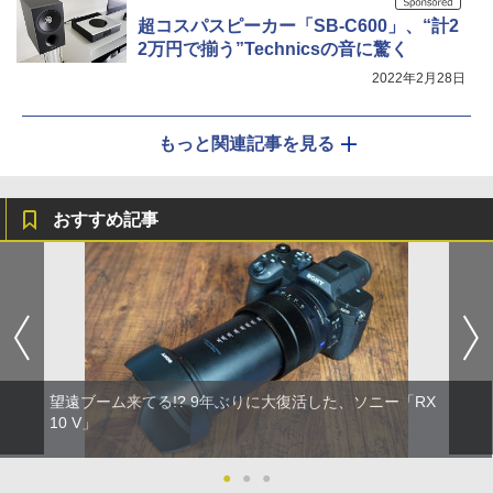
超コスパスピーカー「SB-C600」、“計2
2万円で揃う”Technicsの音に驚く
2022年2月28日
もっと関連記事を見る
おすすめ記事
望遠ブーム来てる!? 9年ぶりに大復活した、ソニー「RX
10 V」
●
●
●