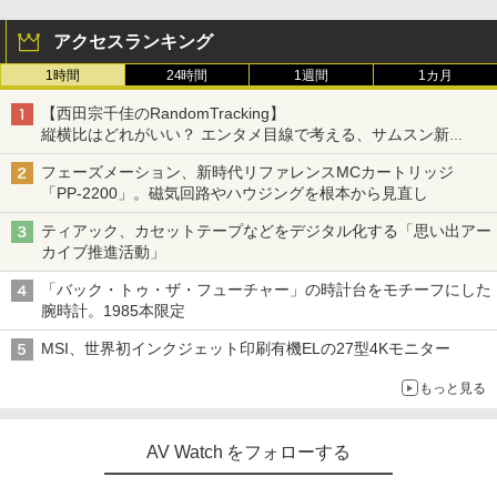
アクセスランキング
1時間
24時間
1週間
1カ月
【西田宗千佳のRandomTracking】
縦横比はどれがいい？ エンタメ目線で考える、サムスン新
「Galaxy Z Fold」
フェーズメーション、新時代リファレンスMCカートリッジ
「PP-2200」。磁気回路やハウジングを根本から見直し
ティアック、カセットテープなどをデジタル化する「思い出アー
カイブ推進活動」
「バック・トゥ・ザ・フューチャー」の時計台をモチーフにした
腕時計。1985本限定
MSI、世界初インクジェット印刷有機ELの27型4Kモニター
もっと見る
AV Watch をフォローする