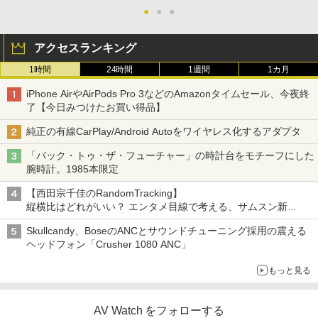
●
●
●
アクセスランキング
1時間
24時間
1週間
1カ月
iPhone AirやAirPods Pro 3などのAmazonタイムセール、今夜終
了【今日みつけたお買い得品】
純正の有線CarPlay/Android Autoをワイヤレス化するアダプタ
「バック・トゥ・ザ・フューチャー」の時計台をモチーフにした
腕時計。1985本限定
【西田宗千佳のRandomTracking】
縦横比はどれがいい？ エンタメ目線で考える、サムスン新
「Galaxy Z Fold」
Skullcandy、BoseのANCとサウンドチューニング採用の震える
ヘッドフォン「Crusher 1080 ANC」
もっと見る
AV Watch をフォローする