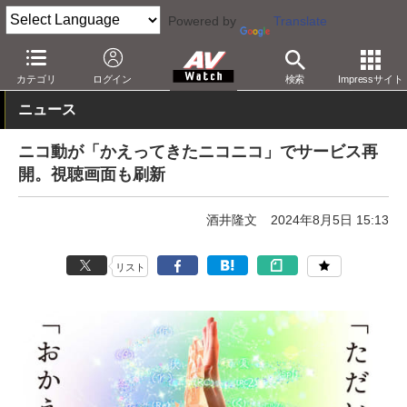
Powered by
Translate
AV Watch
コンテンツ・サービス
映像配信
niconico
カテゴリ
ログイン
検索
Impressサイト
ニュース
ニコ動が「かえってきたニコニコ」でサービス再
開。視聴画面も刷新
酒井隆文
2024年8月5日 15:13
リスト