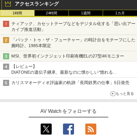
アクセスランキング
1時間
24時間
1週間
1カ月
ティアック、カセットテープなどをデジタル化する「思い出アー
カイブ推進活動」
「バック・トゥ・ザ・フューチャー」の時計台をモチーフにした
腕時計。1985本限定
MSI、世界初インクジェット印刷有機ELの27型4Kモニター
【レビュー】
DIATONEの遺伝子継承、最新なのに懐かしい“惚れる
音”Tecnologia e Cuore「DS-TC52B」を聴く
カリスマオーディオ評論家の軌跡「長岡鉄男の仕事」5日発売
もっと見る
AV Watch をフォローする