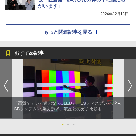
がいます」
2024年12月13日
もっと関連記事を見る
おすすめ記事
「画質でテレビ選ぶならOLED」、LGディスプレイが“R
GBタンデム”の魅力訴求。液晶とのガチ比較も
●
●
●