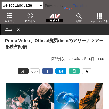
Powered by
Translate
AV Watch
コンテンツ・サービス
映像配信
Amazonビデオ
カテゴリ
ログイン
検索
Impressサイト
ニュース
Prime Video、Official髭男dismのアリーナツアー
を独占配信
阿部邦弘
2024年12月16日 21:00
リスト