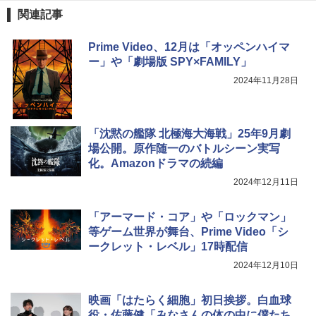
関連記事
Prime Video、12月は「オッペンハイマ
ー」や「劇場版 SPY×FAMILY」
2024年11月28日
「沈黙の艦隊 北極海大海戦」25年9月劇
場公開。原作随一のバトルシーン実写
化。Amazonドラマの続編
2024年12月11日
「アーマード・コア」や「ロックマン」
等ゲーム世界が舞台、Prime Video「シ
ークレット・レベル」17時配信
2024年12月10日
映画「はたらく細胞」初日挨拶。白血球
役・佐藤健「みなさんの体の中に僕たち