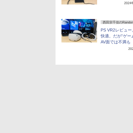
202
西田宗千佳のRandomT
PS VR2レビュ
快適。だが“ゲー
AV面では不満も
20