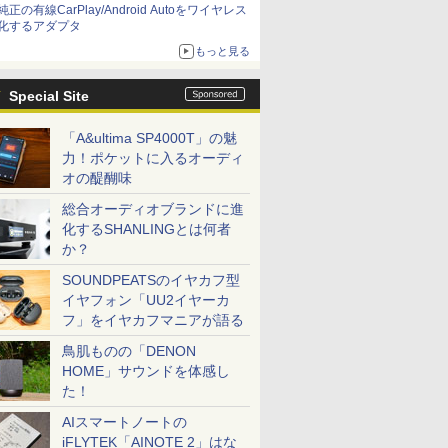
純正の有線CarPlay/Android Autoをワイヤレス
化するアダプタ
もっと見る
Special Site
「A&ultima SP4000T」の魅
力！ポケットに入るオーディ
オの醍醐味
総合オーディオブランドに進
化するSHANLINGとは何者
か？
SOUNDPEATSのイヤカフ型
イヤフォン「UU2イヤーカ
フ」をイヤカフマニアが語る
鳥肌ものの「DENON
HOME」サウンドを体感し
た！
AIスマートノートの
iFLYTEK「AINOTE 2」はな