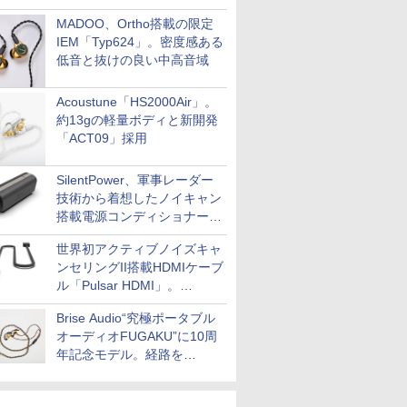
MADOO、Ortho搭載の限定
IEM「Typ624」。密度感ある
低音と抜けの良い中高音域
Acoustune「HS2000Air」。
約13gの軽量ボディと新開発
「ACT09」採用
SilentPower、軍事レーダー
技術から着想したノイキャン
搭載電源コンディショナー
「AC iPurifier2」
世界初アクティブノイズキャ
ンセリングII搭載HDMIケーブ
ル「Pulsar HDMI」。
SilentPowerから
Brise Audio“究極ポータブル
オーディオFUGAKU”に10周
年記念モデル。経路を
NISHIKIで統一。400万円