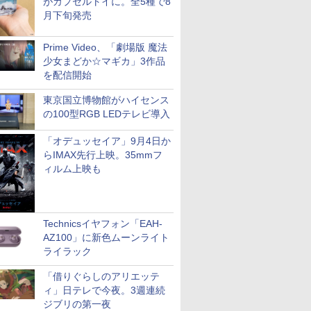
がカプセルトイに。全5種で8
月下旬発売
Prime Video、「劇場版 魔法
少女まどか☆マギカ」3作品
を配信開始
東京国立博物館がハイセンス
の100型RGB LEDテレビ導入
「オデュッセイア」9月4日か
らIMAX先行上映。35mmフ
ィルム上映も
Technicsイヤフォン「EAH-
AZ100」に新色ムーンライト
ライラック
「借りぐらしのアリエッテ
ィ」日テレで今夜。3週連続
ジブリの第一夜