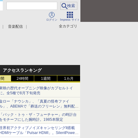
ログイン
Impress サイト
全カテゴリ
音楽配信
アクセスランキング
時間
24時間
1週間
1カ月
東映の歴代オープニング映像がカプセルトイ
に。全5種で8月下旬発売
金ロー「ナウシカ」、「真夏の怪奇ファイ
ル」、ABEMAで「葬送のフリーレン」無料配信
など。夏の特番・配信情報
「バック・トゥ・ザ・フューチャー」の時計台
をモチーフにした腕時計。1985本限定
世界初アクティブノイズキャンセリングII搭載
HDMIケーブル「Pulsar HDMI」。SilentPower
から