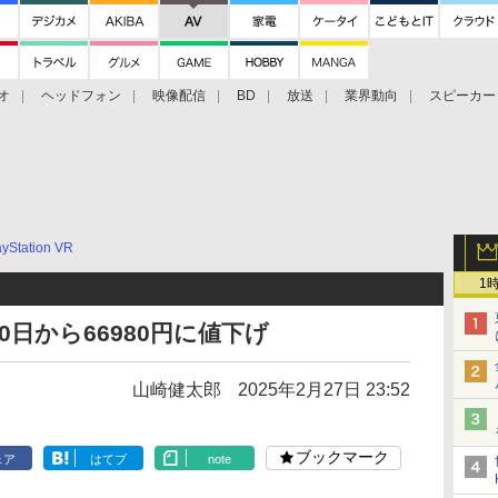
オ
ヘッドフォン
映像配信
BD
放送
業界動向
スピーカー
ェクタ
PS4
BDプレーヤー
映像配信
BD
ayStation VR
1
3月10日から66980円に値下げ
山崎健太郎
2025年2月27日 23:52
ブックマーク
ェア
はてブ
note