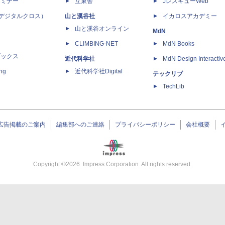
セミナー
立東舎
JレスキューWeb
 X（デジタルクロス）
山と溪谷社
イカロスアカデミー
山と溪谷オンライン
MdN
CLIMBING-NET
MdN Books
ブックス
近代科学社
MdN Design Interactiv
ing
近代科学社Digital
テックリブ
TechLib
広告掲載のご案内
編集部へのご連絡
プライバシーポリシー
会社概要
Copyright ©
2026
Impress Corporation. All rights reserved.