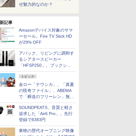
ぜ魅力的なのか？
新記事
Amazonデバイス対象のサマ
ーセール。Fire TV Stick HD
が29% OFF
アバック、リビングに調和す
るシアタースピーカー
「HFSP250」。ブックシェ
ルフはペア3万円以下
トピック
金ロー「ナウシカ」、「真夏
の怪奇ファイル」、ABEMA
で「葬送のフリーレン」無料
配信など。夏の特番・配信情
SOUNDPEATS、音質と軽さ
報
追求した「Air6 Pro」。先行
登録で8383円
東映の歴代オープニング映像