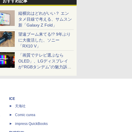
おすすめ記事
縦横比はどれがいい？ エン
タメ目線で考える、サムスン
新「Galaxy Z Fold」
望遠ブーム来てる!? 9年ぶり
に大復活した、ソニー
「RX10 V」
「画質でテレビ選ぶなら
OLED」、LGディスプレイ
が“RGBタンデム”の魅力訴
求。液晶とのガチ比較も
ICE
天海社
ス
Comic curea
impress QuickBooks