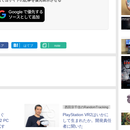
 検索で当サイトの記事を優先表示させる
ェア
はてブ
note
西田宗千佳のRandomTracking
繋ぐ
PlayStation VR2はいかに
R2 PC
して生まれたか。開発責任
試す
者に聞いた