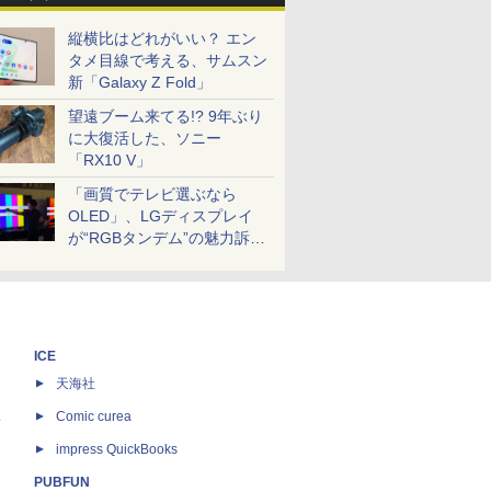
縦横比はどれがいい？ エン
タメ目線で考える、サムスン
新「Galaxy Z Fold」
望遠ブーム来てる!? 9年ぶり
に大復活した、ソニー
「RX10 V」
「画質でテレビ選ぶなら
OLED」、LGディスプレイ
が“RGBタンデム”の魅力訴
求。液晶とのガチ比較も
ICE
天海社
ス
Comic curea
impress QuickBooks
PUBFUN