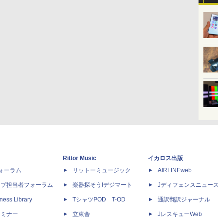
Rittor Music
イカロス出版
dフォーラム
リットーミュージック
AIRLINEweb
ップ担当者フォーラム
楽器探そう!デジマート
Jディフェンスニュー
ness Library
TシャツPOD T-OD
通訳翻訳ジャーナル
セミナー
立東舎
JレスキューWeb