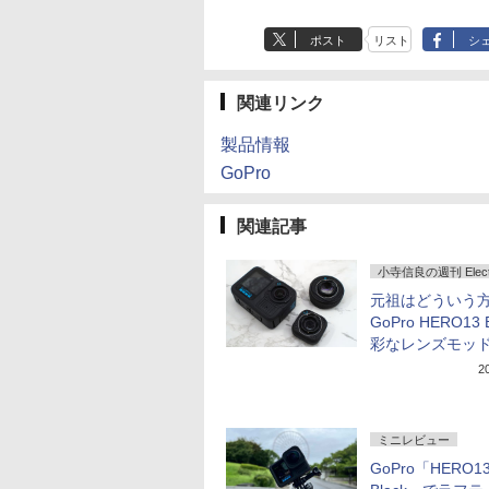
ポスト
リスト
シ
関連リンク
製品情報
GoPro
関連記事
小寺信良の週刊 Electri
元祖はどういう方
GoPro HERO13 
彩なレンズモッ
2
ミニレビュー
GoPro「HERO1