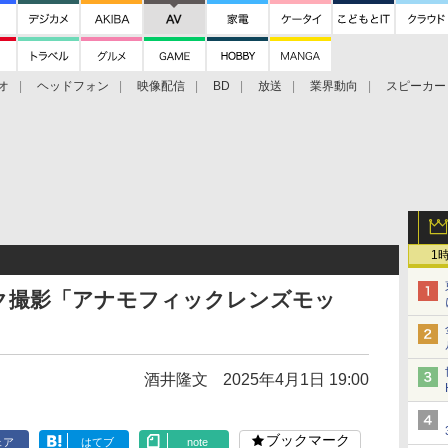
オ
ヘッドフォン
映像配信
BD
放送
業界動向
スピーカー
ェクタ
PS4
BDプレーヤー
映像配信
BD
1
ック撮影「アナモフィックレンズモッ
用
酒井隆文
2025年4月1日 19:00
ブックマーク
ェア
はてブ
note