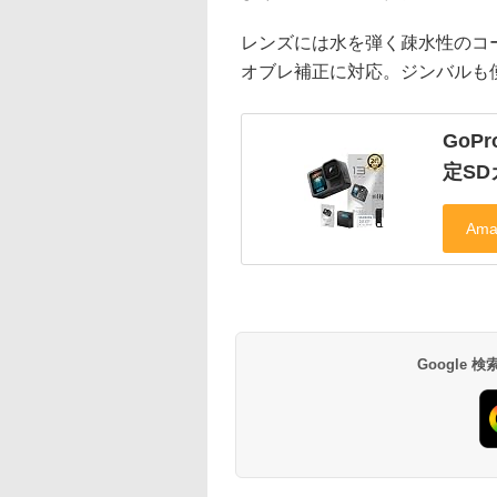
レンズには水を弾く疎水性のコーテ
オブレ補正に対応。ジンバルも
GoPr
定SD
Google