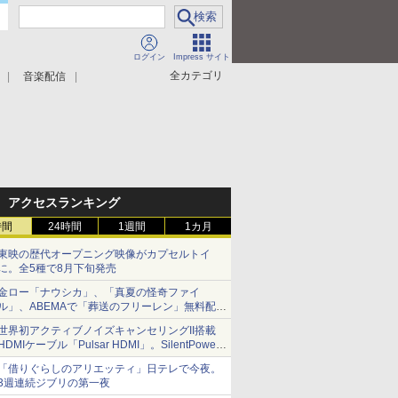
ログイン
Impress サイト
全カテゴリ
音楽配信
アクセスランキング
時間
24時間
1週間
1カ月
東映の歴代オープニング映像がカプセルトイ
に。全5種で8月下旬発売
金ロー「ナウシカ」、「真夏の怪奇ファイ
ル」、ABEMAで「葬送のフリーレン」無料配信
など。夏の特番・配信情報
世界初アクティブノイズキャンセリングII搭載
HDMIケーブル「Pulsar HDMI」。SilentPower
から
「借りぐらしのアリエッティ」日テレで今夜。
3週連続ジブリの第一夜