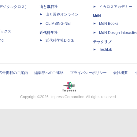
 X（デジタルクロス）
山と溪谷社
イカロスアカデミー
山と溪谷オンライン
MdN
CLIMBING-NET
MdN Books
ブックス
近代科学社
MdN Design Interactiv
ing
近代科学社Digital
テックリブ
TechLib
広告掲載のご案内
編集部へのご連絡
プライバシーポリシー
会社概要
Copyright ©
2026
Impress Corporation. All rights reserved.