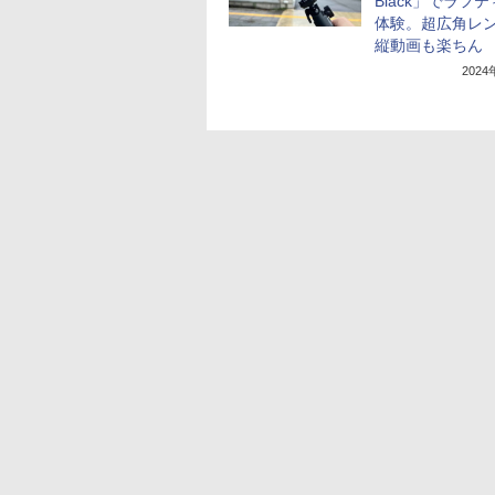
Black」でラフ
体験。超広角レ
縦動画も楽ちん
202