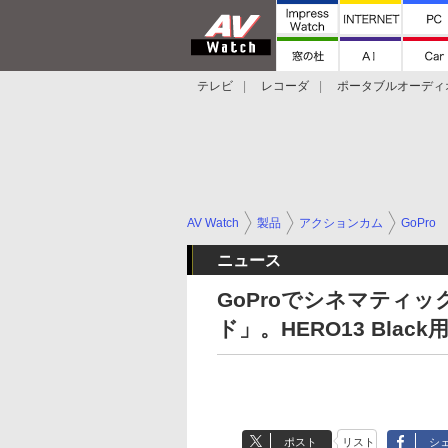
テレビ
レコーダ
ポータブルオーディ
スマートスピーカー
デジカメ
プロジ
AV Watch
製品
アクションカム
GoPro
ニュース
GoProでシネマティ
ド」。HERO13 Black
ポスト
リスト
シ