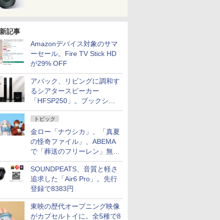
新記事
Amazonデバイス対象のサマ
ーセール。Fire TV Stick HD
が29% OFF
アバック、リビングに調和す
るシアタースピーカー
「HFSP250」。ブックシェ
ルフはペア3万円以下
トピック
金ロー「ナウシカ」、「真夏
の怪奇ファイル」、ABEMA
で「葬送のフリーレン」無料
配信など。夏の特番・配信情
SOUNDPEATS、音質と軽さ
報
追求した「Air6 Pro」。先行
登録で8383円
東映の歴代オープニング映像
がカプセルトイに。全5種で8