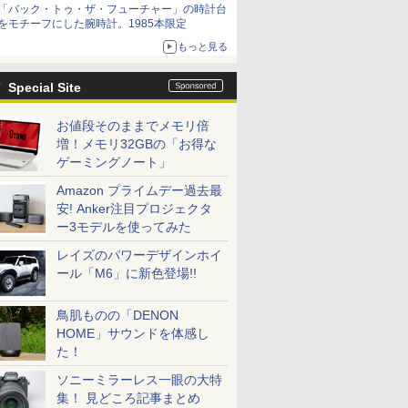
「バック・トゥ・ザ・フューチャー」の時計台
をモチーフにした腕時計。1985本限定
もっと見る
Special Site
お値段そのままでメモリ倍
増！メモリ32GBの「お得な
ゲーミングノート」
Amazon プライムデー過去最
安! Anker注目プロジェクタ
ー3モデルを使ってみた
レイズのパワーデザインホイ
ール「M6」に新色登場!!
鳥肌ものの「DENON
HOME」サウンドを体感し
た！
ソニーミラーレス一眼の大特
集！ 見どころ記事まとめ