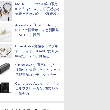
MADOO、Ortho搭載の限定
IEM「Typ624」。密度感ある
低音と抜けの良い中高音域
Acoustune「HS2000Air」。
約13gの軽量ボディと新開発
「ACT09」採用
Brise Audio“究極ポータブル
オーディオFUGAKU”に10周
年記念モデル。経路を
NISHIKIで統一。400万円
SilentPower、軍事レーダー
技術から着想したノイキャン
搭載電源コンディショナー
「AC iPurifier2」
Cambridge Audio、ブックシ
ェルフスピーカなど8製品を
一挙発売