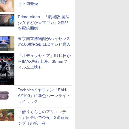
月下旬発売
Prime Video、「劇場版 魔法
少女まどか☆マギカ」3作品
を配信開始
東京国立博物館がハイセンス
の100型RGB LEDテレビ導入
「オデュッセイア」9月4日か
らIMAX先行上映。35mmフ
ィルム上映も
Technicsイヤフォン「EAH-
AZ100」に新色ムーンライト
ライラック
「借りぐらしのアリエッテ
ィ」日テレで今夜。3週連続
ジブリの第一夜