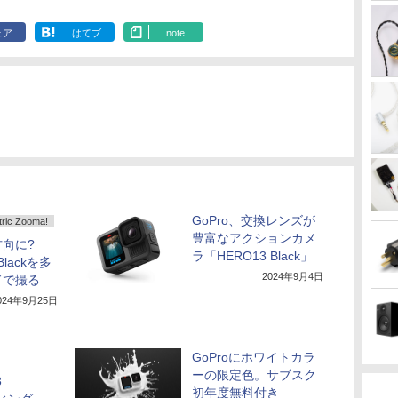
ェア
はてブ
note
GoPro、交換レンズが
c Zooma!
豊富なアクションカメ
向に?
ラ「HERO13 Black」
Blackを多
2024年9月4日
ドで撮る
024年9月25日
GoProにホワイトカラ
ーの限定色。サブスク
3
初年度無料付き