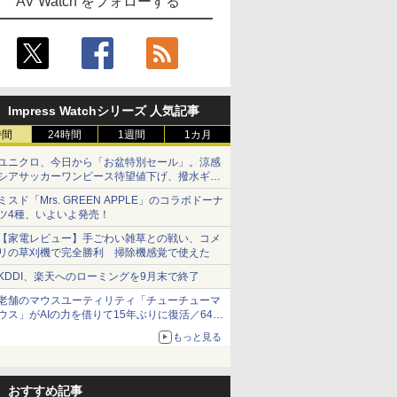
AV Watch をフォローする
Impress Watchシリーズ 人気記事
時間
24時間
1週間
1カ月
ユニクロ、今日から「お盆特別セール」。涼感
シアサッカーワンピース待望値下げ、撥水ギア
ショーツは1990円に
ミスド「Mrs. GREEN APPLE」のコラボドーナ
ツ4種、いよいよ発売！
【家電レビュー】手ごわい雑草との戦い、コメ
リの草刈機で完全勝利 掃除機感覚で使えた
KDDI、楽天へのローミングを9月末で終了
老舗のマウスユーティリティ「チューチューマ
ウス」がAIの力を借りて15年ぶりに復活／64bit
化、Windows 10/11、「Chrome」も走り回
もっと見る
る。復活記念で2026年末まで500円
おすすめ記事