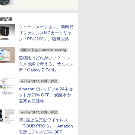
新記事
フェーズメーション、新時代
リファレンスMCカートリッ
ジ「PP-2200」。磁気回路や
ハウジングを根本から見直し
西田宗千佳のRandomTracking
縦横比はどれがいい？ エン
タメ目線で考える、サムスン
新「Galaxy Z Fold」
今日みつけたお買い得品
Amazonでレッドブル24本セ
ットが20% OFF。炭酸水や
麦茶も低価格
今日みつけたお買い得品
JBL最上位完全ワイヤレス
「TOUR PRO 3」、Amazon
限定モデルが25% OFF