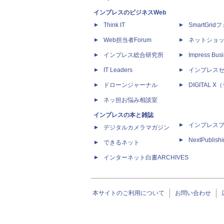
インプレスのビジネスWeb
Think IT
SmartGri
Web担当者Forum
ネットショ
インプレス総合研究所
Impress Busi
IT Leaders
インプレス
ドローンジャーナル
DIGITAL
ネッ担お悩み相談室
インプレスの本と雑誌
インプレス
デジタルカメラマガジン
NextPublish
できるネット
インターネット白書ARCHIVES
本サイトのご利用について
お問い合わせ