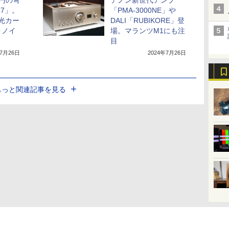
万円の弩
デノン新世代アンプ
7」。
「PMA-3000NE」や
ら光カー
DALI「RUBIKORE」登
ォノイ
場。マランツM1にも注
目
年7月26日
2024年7月26日
もっと関連記事を見る