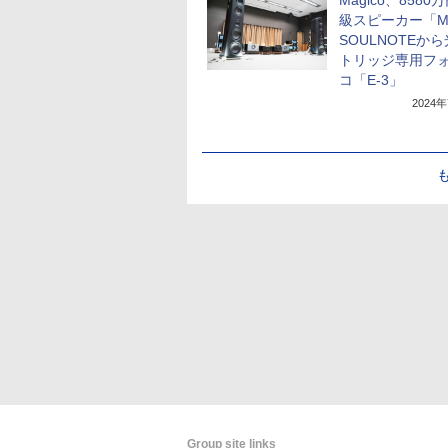
Magico、8580
級スピーカー「M
SOULNOTEか
トリッジ専用フ
コ「E-3」
2024
Group site links