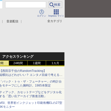
ログイン
Impress サイト
全カテゴリ
音楽配信
アクセスランキング
時間
24時間
1週間
1カ月
【西田宗千佳のRandomTracking】
縦横比はどれがいい？ エンタメ目線で考える、
サムスン新「Galaxy Z Fold」
「バック・トゥ・ザ・フューチャー」の時計台
をモチーフにした腕時計。1985本限定
ティアック、カセットテープなどをデジタル化
する「思い出アーカイブ推進活動」
MSI、世界初インクジェット印刷有機ELの27型
4Kモニター