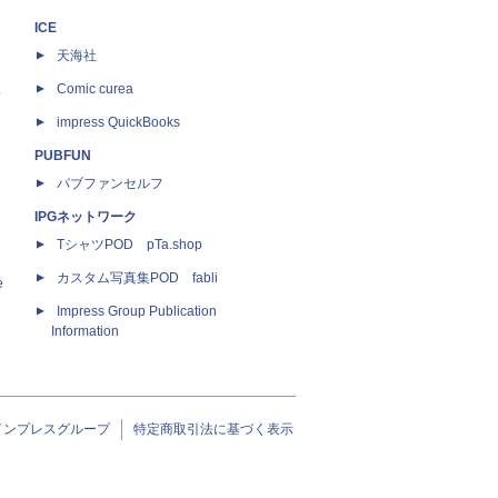
ICE
天海社
ス
Comic curea
impress QuickBooks
PUBFUN
パブファンセルフ
IPGネットワーク
TシャツPOD pTa.shop
カスタム写真集POD fabli
e
Impress Group Publication
Information
インプレスグループ
特定商取引法に基づく表示