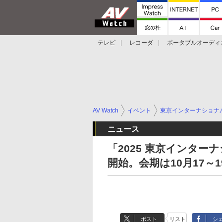
テレビ
レコーダ
ポータブルオーディ
スマートスピーカー
デジカメ
プロジ
AV Watch
イベント
東京インターナショナ
ニュース
「2025 東京インタ
開始。会期は10月17～1
ポスト
リスト
シ