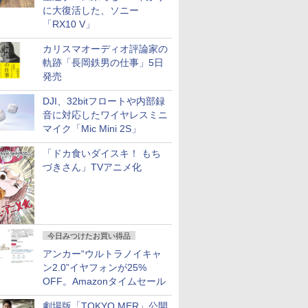
に大復活した、ソニー
「RX10 V」
カリスマオーディオ評論家の
軌跡「長岡鉄男の仕事」5日
発売
DJI、32bitフロートや内部録
音に対応したワイヤレスミニ
マイク「Mic Mini 2S」
「ドカ食いダイスキ！ もち
づきさん」TVアニメ化
今日みつけたお買い得品
アンカー“ウルトラノイキャ
ン2.0”イヤフォンが25%
OFF。Amazonタイムセール
劇場版「TOKYO MER」公開