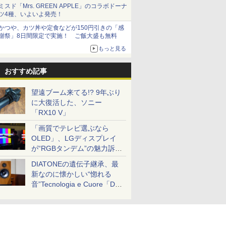
とまる
ミスド「Mrs. GREEN APPLE」のコラボドーナ
ツ4種、いよいよ発売！
かつや、カツ丼や定食などが150円引きの「感
謝祭」8日間限定で実施！ ご飯大盛も無料
もっと見る
おすすめ記事
望遠ブーム来てる!? 9年ぶり
に大復活した、ソニー
「RX10 V」
「画質でテレビ選ぶなら
OLED」、LGディスプレイ
が“RGBタンデム”の魅力訴
求。液晶とのガチ比較も
DIATONEの遺伝子継承、最
新なのに懐かしい“惚れる
音”Tecnologia e Cuore「DS-
TC52B」を聴く