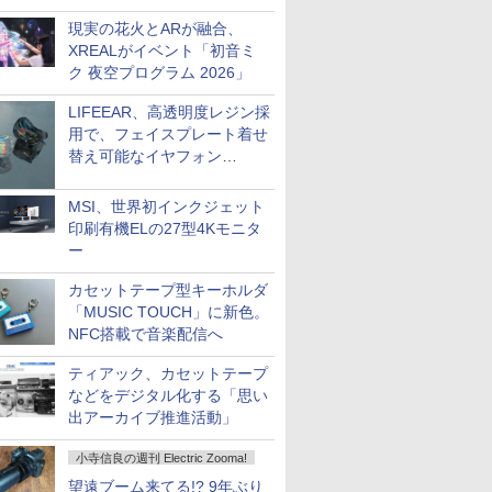
現実の花火とARが融合、
XREALがイベント「初音ミ
ク 夜空プログラム 2026」
LIFEEAR、高透明度レジン採
用で、フェイスプレート着せ
替え可能なイヤフォン
「Nova Shell」
MSI、世界初インクジェット
印刷有機ELの27型4Kモニタ
ー
カセットテープ型キーホルダ
「MUSIC TOUCH」に新色。
NFC搭載で音楽配信へ
ティアック、カセットテープ
などをデジタル化する「思い
出アーカイブ推進活動」
小寺信良の週刊 Electric Zooma!
望遠ブーム来てる!? 9年ぶり