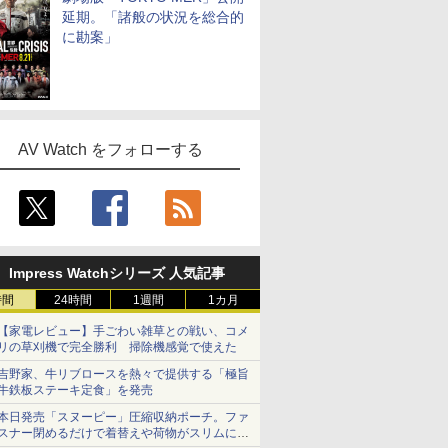
延期。「諸般の状況を総合的
に勘案」
AV Watch をフォローする
Impress Watchシリーズ 人気記事
時間
24時間
1週間
1カ月
【家電レビュー】手ごわい雑草との戦い、コメ
リの草刈機で完全勝利 掃除機感覚で使えた
吉野家、牛リブロースを熱々で提供する「極旨
牛鉄板ステーキ定食」を発売
本日発売「スヌーピー」圧縮収納ポーチ。ファ
スナー閉めるだけで着替えや荷物がスリムにま