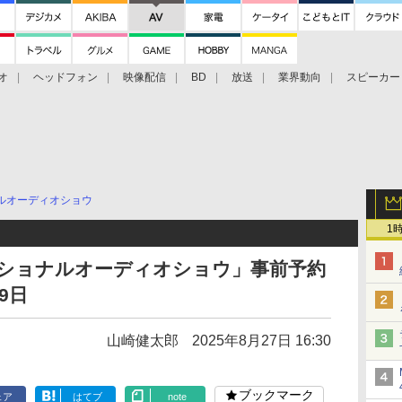
オ
ヘッドフォン
映像配信
BD
放送
業界動向
スピーカー
ェクタ
PS4
BDプレーヤー
映像配信
BD
ルオーディオショウ
1
ーナショナルオーディオショウ」事前予約
9日
山崎健太郎
2025年8月27日 16:30
ブックマーク
ェア
はてブ
note