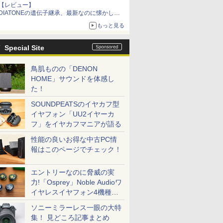
【レビュー】
DIATONEの遺伝子継承、最新なのに懐かし
い“惚れる音”Tecnologia e Cuore「DS-TC52B」
もっと見る
を聴く
Special Site
鳥肌ものの「DENON
HOME」サウンドを体感し
た！
SOUNDPEATSのイヤカフ型
イヤフォン「UU2イヤーカ
フ」をイヤカフマニアが語る
性能の良いお得な中古PC情
報はこのページでチェック！
エントリーなのに脅威の実
力!「Osprey」Noble Audioワ
イヤレスイヤフォン4機種を
一気に聴く
ソニーミラーレス一眼の大特
集！ 見どころ記事まとめ