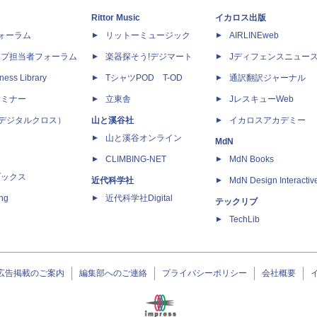
Rittor Music
イカロス出版
dフォーラム
リットーミュージック
AIRLINEweb
ップ担当者フォーラム
楽器探そう!デジマート
Jディフェンスニュー
ness Library
TシャツPOD T-OD
通訳翻訳ジャーナル
セミナー
立東舎
JレスキューWeb
 X（デジタルクロス）
山と溪谷社
イカロスアカデミー
山と溪谷オンライン
MdN
CLIMBING-NET
MdN Books
ブックス
近代科学社
MdN Design Interactiv
ing
近代科学社Digital
テックリブ
TechLib
広告掲載のご案内
編集部へのご連絡
プライバシーポリシー
会社概要