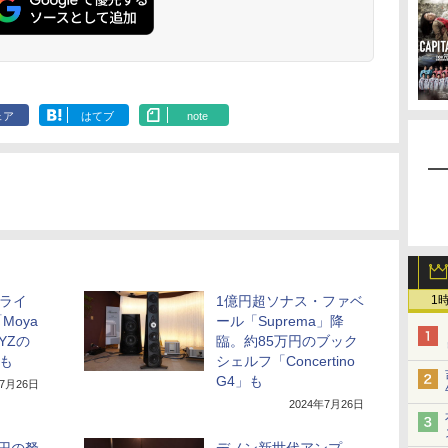
ェア
はてブ
note
1
ドライ
1億円超ソナス・ファベ
Moya
ール「Suprema」降
YZの
臨。約85万円のブック
ーも
シェルフ「Concertino
G4」も
年7月26日
2024年7月26日