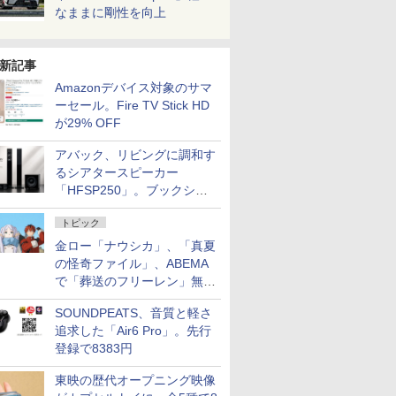
なままに剛性を向上
新記事
Amazonデバイス対象のサマ
ーセール。Fire TV Stick HD
が29% OFF
アバック、リビングに調和す
るシアタースピーカー
「HFSP250」。ブックシェ
ルフはペア3万円以下
トピック
金ロー「ナウシカ」、「真夏
の怪奇ファイル」、ABEMA
で「葬送のフリーレン」無料
配信など。夏の特番・配信情
SOUNDPEATS、音質と軽さ
報
追求した「Air6 Pro」。先行
登録で8383円
東映の歴代オープニング映像