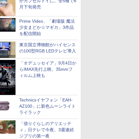
がカプセルトイに。全5種で8
月下旬発売
Prime Video、「劇場版 魔法
少女まどか☆マギカ」3作品
を配信開始
東京国立博物館がハイセンス
の100型RGB LEDテレビ導入
「オデュッセイア」9月4日か
らIMAX先行上映。35mmフ
ィルム上映も
Technicsイヤフォン「EAH-
AZ100」に新色ムーンライト
ライラック
「借りぐらしのアリエッテ
ィ」日テレで今夜。3週連続
ジブリの第一夜