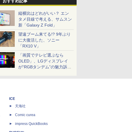
おすすめ記事
縦横比はどれがいい？ エン
タメ目線で考える、サムスン
新「Galaxy Z Fold」
望遠ブーム来てる!? 9年ぶり
に大復活した、ソニー
「RX10 V」
「画質でテレビ選ぶなら
OLED」、LGディスプレイ
が“RGBタンデム”の魅力訴
求。液晶とのガチ比較も
ICE
天海社
ス
Comic curea
impress QuickBooks