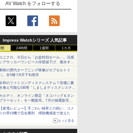
AV Watch をフォローする
Impress Watchシリーズ 人気記事
時間
24時間
1週間
1カ月
ユニクロ、今日から「お盆特別セール」。涼感
シアサッカーワンピース待望値下げ、撥水ギア
ショーツは1990円に
東映の歴代オープニング映像がカプセルトイ
に。全5種で8月下旬発売
令和のファミコンディスクシステム？安価に書
き換え可能なGB用「しましまディスクシステ
ム」
カルディ、オンライン限定「ネコバッグ＆タン
ブラーセット」を一般販売。7月の抽選販売の
当選無効分
【家電レビュー】手ごわい雑草との戦い、コメ
リの草刈機で完全勝利 掃除機感覚で使えた
もっと見る