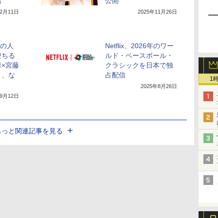
信
公開
12月11日
2025年11月26日
子の人
Netflix、2026年のワー
堕ちる
ルド・ベースボール・
×宮藤
クラシックを日本で独
と、な
占配信
1
2025年8月26日
年9月12日
もっと関連記事を見る