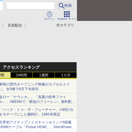
ログイン
Impress サイト
全カテゴリ
音楽配信
アクセスランキング
時間
24時間
1週間
1カ月
東映の歴代オープニング映像がカプセルトイ
に。全5種で8月下旬発売
金ロー「ナウシカ」、「真夏の怪奇ファイ
ル」、ABEMAで「葬送のフリーレン」無料配信
など。夏の特番・配信情報
「バック・トゥ・ザ・フューチャー」の時計台
をモチーフにした腕時計。1985本限定
世界初アクティブノイズキャンセリングII搭載
HDMIケーブル「Pulsar HDMI」。SilentPower
から