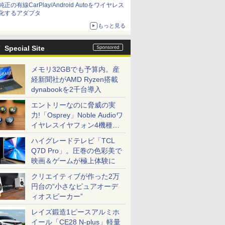
純正の有線CarPlay/Android Autoをワイヤレス
化するアダプタ
もっと見る
Special Site
メモリ32GBでも予算内。産
経新聞社がAMD Ryzen搭載
dynabookを2千台導入
エントリーなのに脅威の実
力!「Osprey」Noble Audioワ
イヤレスイヤフォン4機種を
一気に聴く
ハイグレードテレビ「TCL
Q7D Pro」。圧巻の色彩美で
映画＆ゲームが極上体験に
クリエイティブが作った2万
円台の“小さなピュアオーデ
ィオスピーカー”
レイズ鍛造1ピースアルミホ
イール「CE28 N-plus」軽量