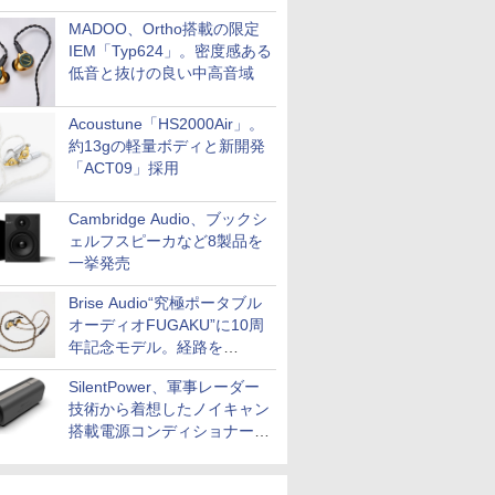
MADOO、Ortho搭載の限定
IEM「Typ624」。密度感ある
低音と抜けの良い中高音域
Acoustune「HS2000Air」。
約13gの軽量ボディと新開発
「ACT09」採用
Cambridge Audio、ブックシ
ェルフスピーカなど8製品を
一挙発売
Brise Audio“究極ポータブル
オーディオFUGAKU”に10周
年記念モデル。経路を
NISHIKIで統一。400万円
SilentPower、軍事レーダー
技術から着想したノイキャン
搭載電源コンディショナー
「AC iPurifier2」