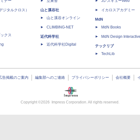
セミナー
立東舎
JレスキューWeb
 X（デジタルクロス）
山と溪谷社
イカロスアカデミー
山と溪谷オンライン
MdN
CLIMBING-NET
MdN Books
ブックス
近代科学社
MdN Design Interactiv
ing
近代科学社Digital
テックリブ
TechLib
広告掲載のご案内
編集部へのご連絡
プライバシーポリシー
会社概要
Copyright ©
2026
Impress Corporation. All rights reserved.