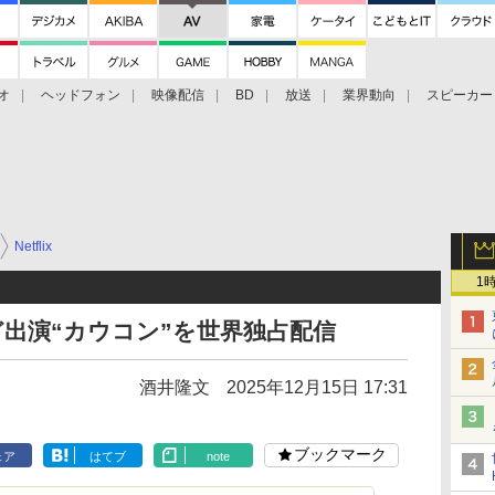
オ
ヘッドフォン
映像配信
BD
放送
業界動向
スピーカー
ェクタ
PS4
BDプレーヤー
映像配信
BD
Netflix
1
anなど出演“カウコン”を世界独占配信
酒井隆文
2025年12月15日 17:31
ブックマーク
ェア
はてブ
note