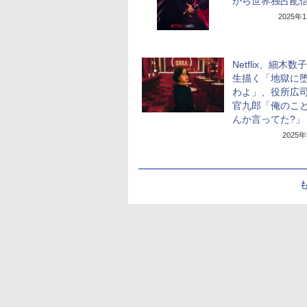
から世界独占配
2025年
Netflix、細木数
生描く「地獄に
わよ」、役所広司
官九郎「俺のこ
んか言ってた?」
2025