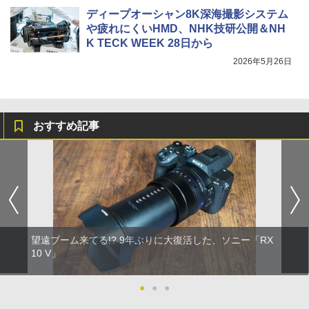
ディープオーシャン8K深海撮影システム
や疲れにくいHMD、NHK技研公開＆NH
K TECK WEEK 28日から
2026年5月26日
おすすめ記事
望遠ブーム来てる!? 9年ぶりに大復活した、ソニー「RX
10 V」
●
●
●