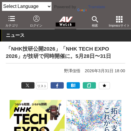
Powered by
Translate
AV Watch
イベント
NHK技研公開
カテゴリ
ログイン
検索
Impressサイト
ニュース
「NHK技研公開2026」「NHK TECH EXPO
2026」が技研で同時開催に。5月28日〜31日
野澤佳悟
2026年3月31日 18:00
リスト