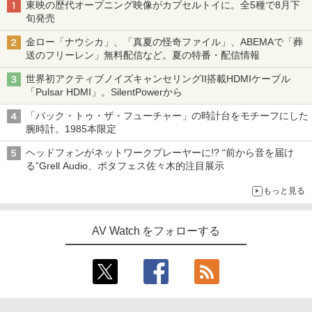
東映の歴代オープニング映像がカプセルトイに。全5種で8月下
旬発売
金ロー「ナウシカ」、「真夏の怪奇ファイル」、ABEMAで「葬
送のフリーレン」無料配信など。夏の特番・配信情報
世界初アクティブノイズキャンセリングII搭載HDMIケーブル
「Pulsar HDMI」。SilentPowerから
「バック・トゥ・ザ・フューチャー」の時計台をモチーフにした
腕時計。1985本限定
ヘッドフォンがネットワークプレーヤーに!? “前から音を届け
る”Grell Audio、ポタフェス佐々木的注目展示
もっと見る
AV Watch をフォローする