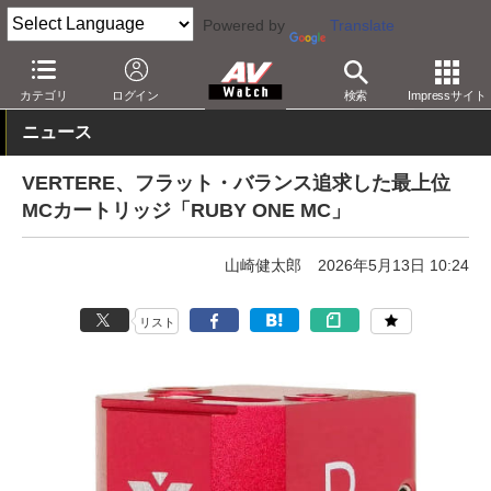
Powered by
Translate
AV Watch
製品
レコードプレーヤー
カートリッジ
カテゴリ
ログイン
検索
Impressサイト
ニュース
VERTERE、フラット・バランス追求した最上位
MCカートリッジ「RUBY ONE MC」
山崎健太郎
2026年5月13日 10:24
リスト