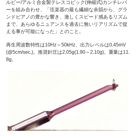
ルビー/アルミ合金製テレスコピック(伸縮式)カンチレバ
ーを組み合わせ、「弦楽器の最も繊細な余韻から、グラ
ンドピアノの豊かな響き、激しくスピード感あるリズム
まで、あらゆるニュアンスを過去に無いリアリズムで捉
える事が可能になった」とのこと。
再生周波数特性は10Hz～50kHz、出力レベルは0.45mV
(@5cm/sec,)。推奨針圧は2.05g(1.90～2.10g)。重量は11.
8g。