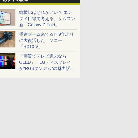
縦横比はどれがいい？ エン
タメ目線で考える、サムスン
新「Galaxy Z Fold」
望遠ブーム来てる!? 9年ぶり
に大復活した、ソニー
「RX10 V」
「画質でテレビ選ぶなら
OLED」、LGディスプレイ
が“RGBタンデム”の魅力訴
求。液晶とのガチ比較も