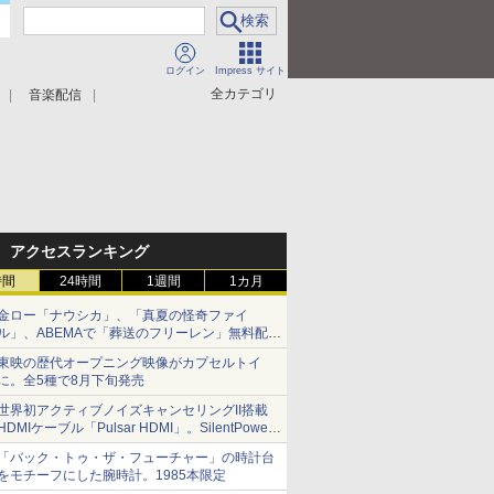
ログイン
Impress サイト
全カテゴリ
音楽配信
アクセスランキング
時間
24時間
1週間
1カ月
金ロー「ナウシカ」、「真夏の怪奇ファイ
ル」、ABEMAで「葬送のフリーレン」無料配信
など。夏の特番・配信情報
東映の歴代オープニング映像がカプセルトイ
に。全5種で8月下旬発売
世界初アクティブノイズキャンセリングII搭載
HDMIケーブル「Pulsar HDMI」。SilentPower
から
「バック・トゥ・ザ・フューチャー」の時計台
をモチーフにした腕時計。1985本限定