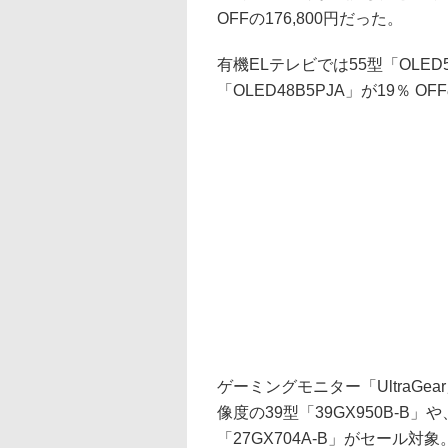
OFFの176,800円だった。
有機ELテレビでは55型「OLED55
「OLED48B5PJA」が19％ OF
ゲーミングモニター「UltraGe
像度の39型「39GX950B-B
「27GX704A-B」がセール