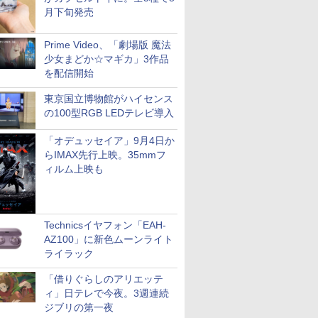
月下旬発売
Prime Video、「劇場版 魔法
少女まどか☆マギカ」3作品
を配信開始
東京国立博物館がハイセンス
の100型RGB LEDテレビ導入
「オデュッセイア」9月4日か
らIMAX先行上映。35mmフ
ィルム上映も
Technicsイヤフォン「EAH-
AZ100」に新色ムーンライト
ライラック
「借りぐらしのアリエッテ
ィ」日テレで今夜。3週連続
ジブリの第一夜