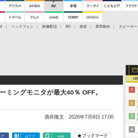
オ
ヘッドフォン
映像配信
BD
放送
業界動向
スピーカー
ェクタ
PS4
BDプレーヤー
映像配信
BD
1
ーミングモニタが最大40％ OFF。
酒井隆文
2026年7月8日 17:00
ブックマーク
ェア
はてブ
note