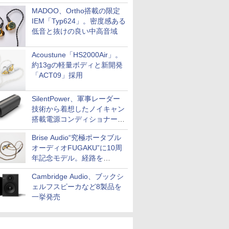
MADOO、Ortho搭載の限定
IEM「Typ624」。密度感ある
低音と抜けの良い中高音域
Acoustune「HS2000Air」。
約13gの軽量ボディと新開発
「ACT09」採用
SilentPower、軍事レーダー
技術から着想したノイキャン
搭載電源コンディショナー
「AC iPurifier2」
Brise Audio“究極ポータブル
オーディオFUGAKU”に10周
年記念モデル。経路を
NISHIKIで統一。400万円
Cambridge Audio、ブックシ
ェルフスピーカなど8製品を
一挙発売