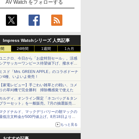
AV Watch をフォローする
Impress Watchシリーズ 人気記事
時間
24時間
1週間
1カ月
ユニクロ、今日から「お盆特別セール」。涼感
シアサッカーワンピース待望値下げ、撥水ギア
ショーツは1990円に
ミスド「Mrs. GREEN APPLE」のコラボドーナ
ツ4種、いよいよ発売！
【家電レビュー】手ごわい雑草との戦い、コメ
リの草刈機で完全勝利 掃除機感覚で使えた
カルディ、オンライン限定「ネコバッグ＆タン
ブラーセット」を一般販売。7月の抽選販売の
当選無効分
マクドナルド、マックデリバリーの朝マックの
最低注文料金が500円値上げ。8月18日より
1,500円から受付
もっと見る
おすすめ記事