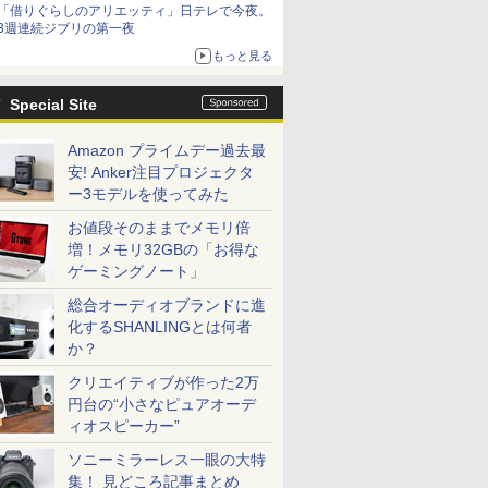
「借りぐらしのアリエッティ」日テレで今夜。
3週連続ジブリの第一夜
もっと見る
Special Site
Amazon プライムデー過去最
安! Anker注目プロジェクタ
ー3モデルを使ってみた
お値段そのままでメモリ倍
増！メモリ32GBの「お得な
ゲーミングノート」
総合オーディオブランドに進
化するSHANLINGとは何者
か？
クリエイティブが作った2万
円台の“小さなピュアオーデ
ィオスピーカー”
ソニーミラーレス一眼の大特
集！ 見どころ記事まとめ