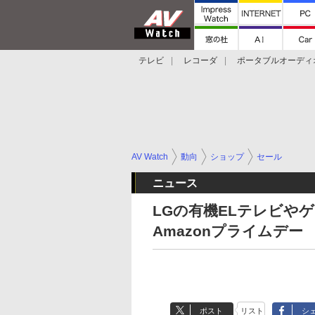
テレビ
レコーダ
ポータブルオーディ
スマートスピーカー
デジカメ
プロジ
AV Watch
動向
ショップ
セール
ニュース
LGの有機ELテレビやゲ
Amazonプライムデー
ポスト
リスト
シ