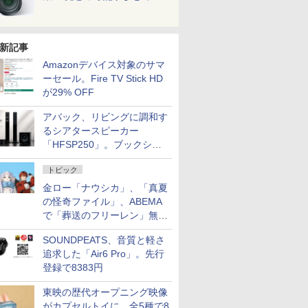
新記事
Amazonデバイス対象のサマ
ーセール。Fire TV Stick HD
が29% OFF
アバック、リビングに調和す
るシアタースピーカー
「HFSP250」。ブックシェ
ルフはペア3万円以下
トピック
金ロー「ナウシカ」、「真夏
の怪奇ファイル」、ABEMA
で「葬送のフリーレン」無料
配信など。夏の特番・配信情
SOUNDPEATS、音質と軽さ
報
追求した「Air6 Pro」。先行
登録で8383円
東映の歴代オープニング映像
がカプセルトイに。全5種で8