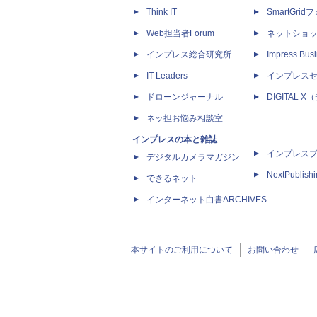
Think IT
SmartGri
Web担当者Forum
ネットショ
インプレス総合研究所
Impress Busi
IT Leaders
インプレス
ドローンジャーナル
DIGITAL
ネッ担お悩み相談室
インプレスの本と雑誌
インプレス
デジタルカメラマガジン
NextPublish
できるネット
インターネット白書ARCHIVES
本サイトのご利用について
お問い合わせ