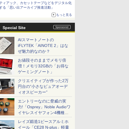
ティアック、カセットテープなどをデジタル化
する「思い出アーカイブ推進活動」
もっと見る
Special Site
AIスマートノートの
iFLYTEK「AINOTE 2」はな
ぜ魅力的なのか？
お値段そのままでメモリ倍
増！メモリ32GBの「お得な
ゲーミングノート」
クリエイティブが作った2万
円台の“小さなピュアオーデ
ィオスピーカー”
エントリーなのに脅威の実
力!「Osprey」Noble Audioワ
イヤレスイヤフォン4機種を
一気に聴く
レイズ鍛造1ピースアルミホ
イール「CE28 N-plus」軽量