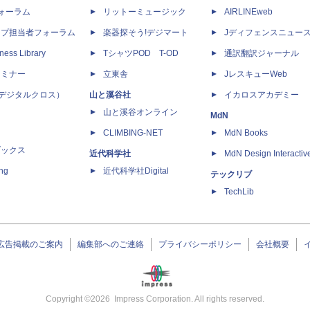
dフォーラム
リットーミュージック
AIRLINEweb
ップ担当者フォーラム
楽器探そう!デジマート
Jディフェンスニュー
ness Library
TシャツPOD T-OD
通訳翻訳ジャーナル
セミナー
立東舎
JレスキューWeb
 X（デジタルクロス）
山と溪谷社
イカロスアカデミー
山と溪谷オンライン
MdN
CLIMBING-NET
MdN Books
ブックス
近代科学社
MdN Design Interactiv
ing
近代科学社Digital
テックリブ
TechLib
広告掲載のご案内
編集部へのご連絡
プライバシーポリシー
会社概要
Copyright ©
2026
Impress Corporation. All rights reserved.