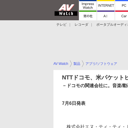
テレビ
レコーダ
ポータブルオーディ
スマートスピーカー
デジカメ
プロジ
AV Watch
製品
アプリ/ソフトウェア
NTTドコモ、米パケット
－ドコモの関連会社に。音楽/
7月6日発表
株式会社エヌ・ティ・ティ・ド