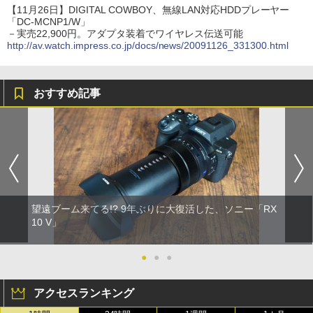
【11月26日】DIGITAL COWBOY、無線LAN対応HDDプレーヤー
「DC-MCNP1/W」
－実売22,900円。アダプタ装着でワイヤレス伝送可能
http://av.watch.impress.co.jp/docs/news/20091126_331300.html
おすすめ記事
望遠ブーム来てる!? 9年ぶりに大復活した、ソニー「RX
10 V」
●
●
●
アクセスランキング