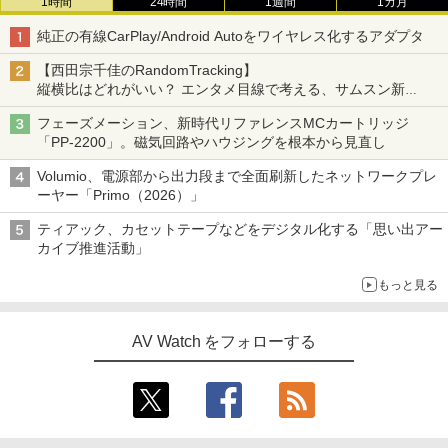
1時間
24時間
1週間
1カ月
純正の有線CarPlay/Android Autoをワイヤレス化するアダプタ
【西田宗千佳のRandomTracking】
縦横比はどれがいい？ エンタメ目線で考える、サムスン新
「Galaxy Z Fold」
フェーズメーション、新時代リファレンスMCカートリッジ
「PP-2200」。磁気回路やハウジングを根本から見直し
Volumio、電源部から出力段まで全面刷新したネットワークプレ
ーヤー「Primo（2026）」
ティアック、カセットテープなどをデジタル化する「思い出アー
カイブ推進活動」
もっと見る
AV Watch をフォローする