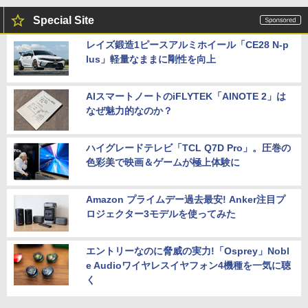
Special Site
レイズ鍛造1ピースアルミホイール「CE28 N-p
lus」軽量なままに剛性を向上
AIスマートノートのiFLYTEK「AINOTE 2」は
なぜ魅力的なのか？
ハイグレードテレビ「TCL Q7D Pro」。圧巻の
色彩美で映画＆ゲームが極上体験に
Amazon プライムデー過去最安! Anker注目プ
ロジェクター3モデルを使ってみた
エントリーなのに脅威の実力!「Osprey」Nobl
e Audioワイヤレスイヤフォン4機種を一気に聴
く