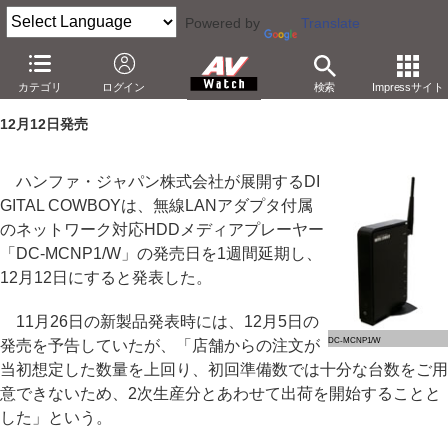
Powered by
Translate
DIGITAL COWBOY、無線対応HDDプレーヤーの発売を延期
カテゴリ
ログイン
検索
Impressサイト
－注文が想定を上回り、1週間延期の12月12日発売に
12月12日発売
ハンファ・ジャパン株式会社が展開するDI
GITAL COWBOYは、無線LANアダプタ付属
のネットワーク対応HDDメディアプレーヤー
「DC-MCNP1/W」の発売日を1週間延期し、
12月12日にすると発表した。
11月26日の新製品発表時には、12月5日の
DC-MCNP1/W
発売を予告していたが、「店舗からの注文が
当初想定した数量を上回り、初回準備数では十分な台数をご用
意できないため、2次生産分とあわせて出荷を開始することと
した」という。