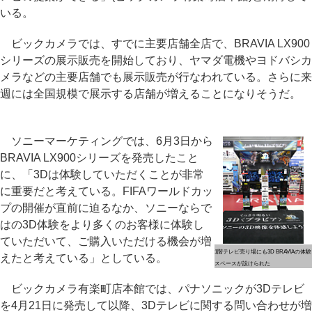
いる。
ビックカメラでは、すでに主要店舗全店で、BRAVIA LX900
シリーズの展示販売を開始しており、ヤマダ電機やヨドバシカ
メラなどの主要店舗でも展示販売が行なわれている。さらに来
週には全国規模で展示する店舗が増えることになりそうだ。
ソニーマーケティングでは、6月3日から
BRAVIA LX900シリーズを発売したこと
に、「3Dは体験していただくことが非常
に重要だと考えている。FIFAワールドカッ
プの開催が直前に迫るなか、ソニーならで
はの3D体験をより多くのお客様に体験し
ていただいて、ご購入いただける機会が増
1階テレビ売り場にも3D BRAVIAの体験
えたと考えている」としている。
スペースが設けられた
ビックカメラ有楽町店本館では、パナソニックが3Dテレビ
を4月21日に発売して以降、3Dテレビに関する問い合わせが増