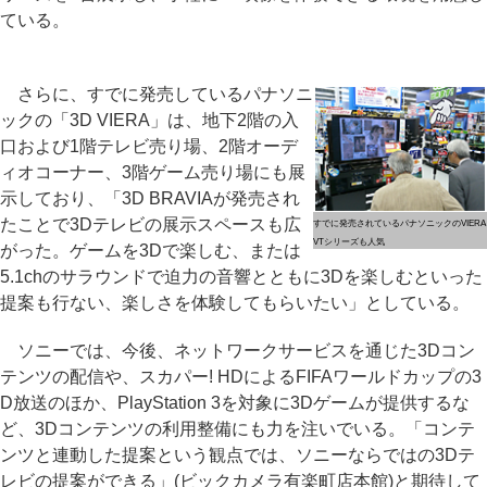
ている。
さらに、すでに発売しているパナソニ
ックの「3D VIERA」は、地下2階の入
口および1階テレビ売り場、2階オーデ
ィオコーナー、3階ゲーム売り場にも展
示しており、「3D BRAVIAが発売され
たことで3Dテレビの展示スペースも広
すでに発売されているパナソニックのVIERA
VTシリーズも人気
がった。ゲームを3Dで楽しむ、または
5.1chのサラウンドで迫力の音響とともに3Dを楽しむといった
提案も行ない、楽しさを体験してもらいたい」としている。
ソニーでは、今後、ネットワークサービスを通じた3Dコン
テンツの配信や、スカパー! HDによるFIFAワールドカップの3
D放送のほか、PlayStation 3を対象に3Dゲームが提供するな
ど、3Dコンテンツの利用整備にも力を注いでいる。「コンテ
ンツと連動した提案という観点では、ソニーならではの3Dテ
レビの提案ができる」(ビックカメラ有楽町店本館)と期待して