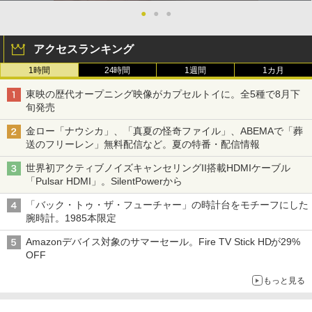
●
●
●
アクセスランキング
1時間
24時間
1週間
1カ月
東映の歴代オープニング映像がカプセルトイに。全5種で8月下
旬発売
金ロー「ナウシカ」、「真夏の怪奇ファイル」、ABEMAで「葬
送のフリーレン」無料配信など。夏の特番・配信情報
世界初アクティブノイズキャンセリングII搭載HDMIケーブル
「Pulsar HDMI」。SilentPowerから
「バック・トゥ・ザ・フューチャー」の時計台をモチーフにした
腕時計。1985本限定
Amazonデバイス対象のサマーセール。Fire TV Stick HDが29%
OFF
もっと見る