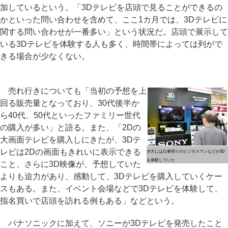
加しているという。「3Dテレビを店頭で見ることができるの
かといった問い合わせを含めて、ここ1カ月では、3Dテレビに
関する問い合わせが一番多い」という状況だ。店頭で展示して
いる3Dテレビを体験する人も多く、時間帯によっては列がで
きる場合が少なくない。
売れ行きについても「当初の予想を上
回る販売量となっており、30代後半か
ら40代、50代といったファミリー世代
の購入が多い」と語る。また、「2Dの
大画面テレビを購入しにきたが、3Dテ
レビは2Dの画面もきれいに表示できる
夕方には仕事帰りのビジネスマンなどが3D
を体験していた
こと、さらに3D映像が、予想していた
よりも迫力があり、感動して、3Dテレビを購入していくケー
スもある。また、イベント会場などで3Dテレビを体験して、
指名買いで店頭を訪れる例もある」などという。
パナソニックに加えて、ソニーが3Dテレビを発売したこと