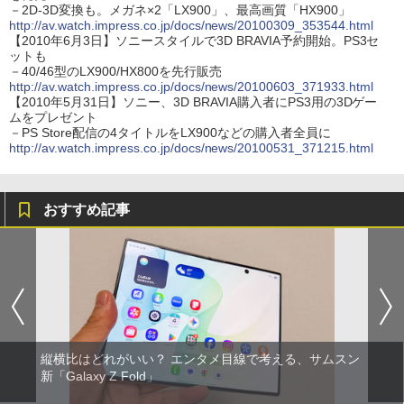
－2D-3D変換も。メガネ×2「LX900」、最高画質「HX900」
http://av.watch.impress.co.jp/docs/news/20100309_353544.html
【2010年6月3日】ソニースタイルで3D BRAVIA予約開始。PS3セ
ットも
－40/46型のLX900/HX800を先行販売
http://av.watch.impress.co.jp/docs/news/20100603_371933.html
【2010年5月31日】ソニー、3D BRAVIA購入者にPS3用の3Dゲー
ムをプレゼント
－PS Store配信の4タイトルをLX900などの購入者全員に
http://av.watch.impress.co.jp/docs/news/20100531_371215.html
おすすめ記事
縦横比はどれがいい？ エンタメ目線で考える、サムスン
新「Galaxy Z Fold」