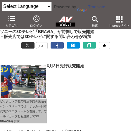
Powered by
Translate
AV Watch
製品
テレビ
ソニー
カテゴリ
ログイン
検索
Impressサイト
ソニーの3Dテレビ「BRAVIA」が前倒しで販売開始
－販売店では3Dテレビに関する問い合わせが増加
リスト
6月3日先行販売開始
ビックカメラ有楽町店本館の店頭イ
ベントスペースでは、サッカー日本
代表のユニフォームを着用して、ワ
ールドカップとも連動して3D
BRAVIAを訴求