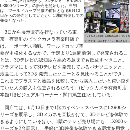
ソニーは6月3日から、3Dテレビ「BRAVIA
LX900シリーズ」の販売を開始した。当初
は、ワールドカップ開催の前日となる6月10
日からの発売としていたが、1週間前倒しでの
発売となった。
3日から展示販売を行なっている東
ビックカメラ有楽町店本館の店頭イベントス
京・有楽町のビックカメラ有楽町店で
ペースでは、13日までイベント展示を行なう
は、「ボーナス商戦、ワールドカップ需
要が本格化するなかで、予定より1週間前倒しで発売されるこ
とは、3Dテレビの認知度を高める意味でも歓迎すべきこと。
ブラズマによって3Dテレビを発売しているパナソニックと、
液晶によって3Dを発売したソニーとを見比べることができ、
これまでプラズマと液晶を比較してから購入したいと買い控え
ていた人の購入も促進されるだろう」(ビックカメラ有楽町店
本館1階ビジュアルコーナー・関口篤主任)としている。
同店では、6月13日まで1階のイベントスペースにLX900シ
リーズを展示し、3Dメガネを直接かけて、3Dテレビを体験で
きるようにしているほか、1階のテレビ売り場にも、LX900シ
リーズを2台展示し、手軽に3D映像を体験できる環境を用意し