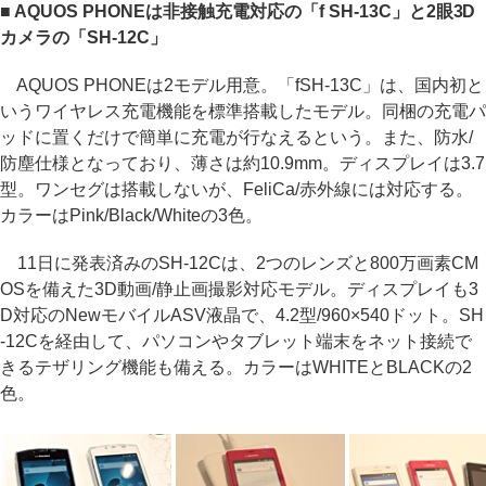
■ AQUOS PHONEは非接触充電対応の「f SH-13C」と2眼3D
カメラの「SH-12C」
AQUOS PHONEは2モデル用意。「fSH-13C」は、国内初と
いうワイヤレス充電機能を標準搭載したモデル。同梱の充電パ
ッドに置くだけで簡単に充電が行なえるという。また、防水/
防塵仕様となっており、薄さは約10.9mm。ディスプレイは3.7
型。ワンセグは搭載しないが、FeliCa/赤外線には対応する。
カラーはPink/Black/Whiteの3色。
11日に発表済みのSH-12Cは、2つのレンズと800万画素CM
OSを備えた3D動画/静止画撮影対応モデル。ディスプレイも3
D対応のNewモバイルASV液晶で、4.2型/960×540ドット。SH
-12Cを経由して、パソコンやタブレット端末をネット接続で
きるテザリング機能も備える。カラーはWHITEとBLACKの2
色。