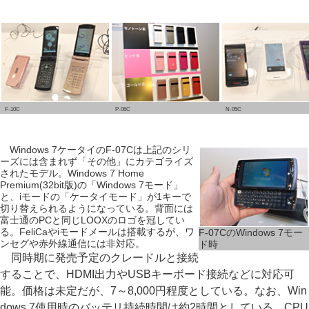
F-10C
P-06C
N-05C
Windows 7ケータイのF-07Cは上記のシリ
ーズには含まれず「その他」にカテゴライズ
されたモデル。Windows 7 Home
Premium(32bit版)の「Windows 7モード」
と、iモードの「ケータイモード」が1キーで
切り替えられるようになっている。背面には
富士通のPCと同じLOOXのロゴを冠してい
る。FeliCaやiモードメールは搭載するが、ワ
F-07CのWindows 7モー
ンセグや赤外線通信には非対応。
ド時
同時期に発売予定のクレードルと接続
することで、HDMI出力やUSBキーボード接続などに対応可
能。価格は未定だが、7～8,000円程度としている。なお、Win
dows 7使用時のバッテリ持続時間は約2時間としている。CPU