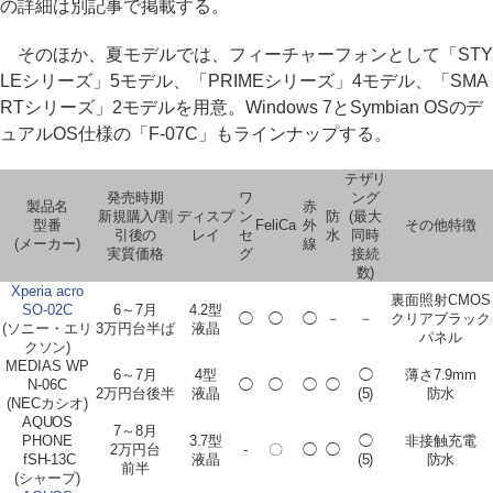
の詳細は別記事で掲載する。
そのほか、夏モデルでは、フィーチャーフォンとして「STY
LEシリーズ」5モデル、「PRIMEシリーズ」4モデル、「SMA
RTシリーズ」2モデルを用意。Windows 7とSymbian OSのデ
ュアルOS仕様の「F-07C」もラインナップする。
テザリ
発売時期
ワ
ング
製品名
赤
新規購入/割
ディスプ
ン
防
(最大
型番
FeliCa
外
その他特徴
引後の
レイ
セ
水
同時
(メーカー)
線
実質価格
グ
接続
数)
Xperia acro
裏面照射CMOS
SO-02C
6～7月
4.2型
◯
◯
◯
－
－
クリアブラック
(ソニー・エリ
3万円台半ば
液晶
パネル
クソン)
MEDIAS WP
6～7月
4型
◯
薄さ7.9mm
N-06C
◯
◯
◯
◯
2万円台後半
液晶
(5)
防水
(NECカシオ)
AQUOS
7～8月
PHONE
3.7型
◯
非接触充電
2万円台
-
〇
◯
◯
fSH-13C
液晶
(5)
防水
前半
(シャープ)