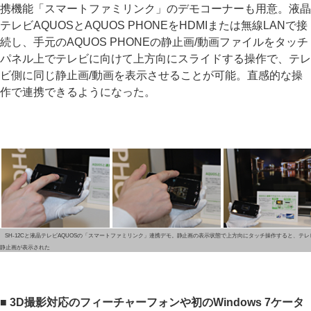
携機能「スマートファミリンク」のデモコーナーも用意。液晶
テレビAQUOSとAQUOS PHONEをHDMIまたは無線LANで接
続し、手元のAQUOS PHONEの静止画/動画ファイルをタッチ
パネル上でテレビに向けて上方向にスライドする操作で、テレ
ビ側に同じ静止画/動画を表示させることが可能。直感的な操
作で連携できるようになった。
SH-12Cと液晶テレビAQUOSの「スマートファミリンク」連携デモ。静止画の表示状態で上方向にタッチ操作すると、テ
静止画が表示された
■ 3D撮影対応のフィーチャーフォンや初のWindows 7ケータ