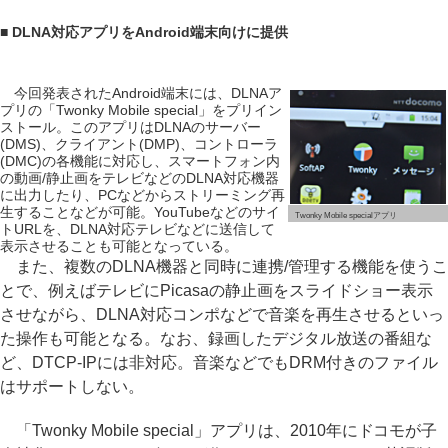
■ DLNA対応アプリをAndroid端末向けに提供
今回発表されたAndroid端末には、DLNAア
プリの「Twonky Mobile special」をプリイン
ストール。このアプリはDLNAのサーバー
(DMS)、クライアント(DMP)、コントローラ
(DMC)の各機能に対応し、スマートフォン内
の動画/静止画をテレビなどのDLNA対応機器
に出力したり、PCなどからストリーミング再
生することなどが可能。YouTubeなどのサイ
Twonky Mobile specialアプリ
トURLを、DLNA対応テレビなどに送信して
表示させることも可能となっている。
また、複数のDLNA機器と同時に連携/管理する機能を使うこ
とで、例えばテレビにPicasaの静止画をスライドショー表示
させながら、DLNA対応コンポなどで音楽を再生させるといっ
た操作も可能となる。なお、録画したデジタル放送の番組な
ど、DTCP-IPには非対応。音楽などでもDRM付きのファイル
はサポートしない。
「Twonky Mobile special」アプリは、2010年にドコモが子