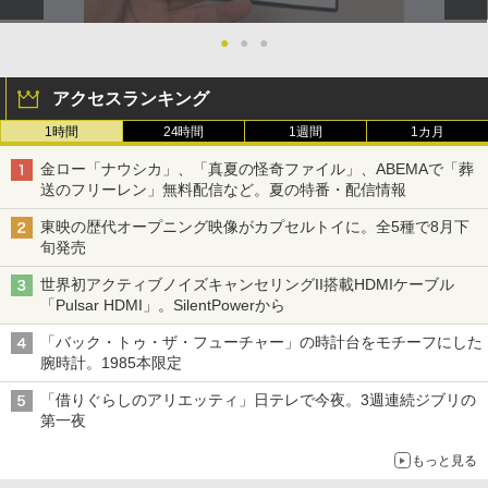
●
●
●
アクセスランキング
1時間
24時間
1週間
1カ月
金ロー「ナウシカ」、「真夏の怪奇ファイル」、ABEMAで「葬
送のフリーレン」無料配信など。夏の特番・配信情報
東映の歴代オープニング映像がカプセルトイに。全5種で8月下
旬発売
世界初アクティブノイズキャンセリングII搭載HDMIケーブル
「Pulsar HDMI」。SilentPowerから
「バック・トゥ・ザ・フューチャー」の時計台をモチーフにした
腕時計。1985本限定
「借りぐらしのアリエッティ」日テレで今夜。3週連続ジブリの
第一夜
もっと見る