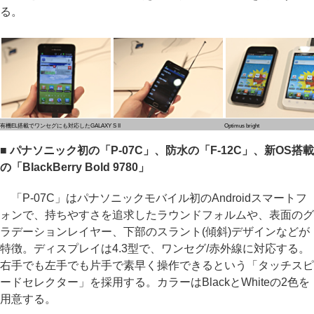
る。
有機EL搭載でワンセグにも対応したGALAXY S II
Optimus bright
■ パナソニック初の「P-07C」、防水の「F-12C」、新OS搭載
の「BlackBerry Bold 9780」
「P-07C」はパナソニックモバイル初のAndroidスマートフ
ォンで、持ちやすさを追求したラウンドフォルムや、表面のグ
ラデーションレイヤー、下部のスラント(傾斜)デザインなどが
特徴。ディスプレイは4.3型で、ワンセグ/赤外線に対応する。
右手でも左手でも片手で素早く操作できるという「タッチスピ
ードセレクター」を採用する。カラーはBlackとWhiteの2色を
用意する。