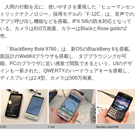
人間の行動を元に、使いやすさを重視した「ヒューマンセン
トリックテクノロジー」採用モデルの「F-12C」は、音声での
アプリ呼び出し機能などを搭載。IPX 5/8の防水対応となって
いる。カメラは810万画素。カラーはBlackとRose goldの2
色。
「BlackBerry Bold 9780」は、新OSのBlackBerry 6を搭載。
新設計のWebKitブラウザを搭載し、タブブラウジングが可
能。PCのブラウザに近い感覚で閲覧できるという。UIのデザ
インも一新された。QWERTYのハードウェアキーを搭載し、
ディスプレイは2.4型。カメラは500万画素。
P-07C
F-12C
BlackBerry Bold 9780