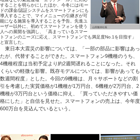
することを明らかにしたほか、今冬にはiモー
ドの課金/認証システムをスマートフォンにも
導入することで、マイメニューの引継ぎが可
能になる施策を導入することを予告。先進ユ
ーザー以外に、初めてスマートフォンを使う
山田隆持社長
人への展開を強調し、「高まっているスマー
トフォンのニーズに応え、スマートフォンでも満足度No.1を目指す」
と宣言した。
東日本大震災の影響については、「一部の部品に影響はあっ
たが、代替することができた。スマートフォン9機種のうち、
4機種程度は当初予定より約2週間遅れることになった。それ
くらいの軽微な影響。既存モデルについては、影響があっても
数週間程度」とした。今回の9機種は、月々サポートなどの割
引を考慮した実質価格が1機種が1万円台、6機種が2万円台、2
機種が3万円台という価格に抑え、「買っていただきやすい価
格にした」と自信を見せた。スマートフォンの売上は、今年度
600万台を見込んでいるという。