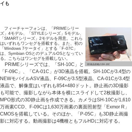
イも
フィーチャーフォンは、「PRIMEシリー
ズ」4モデル、「STYLEシリーズ」5モデル、
「SMARTシリーズ」2モデルを用意。これら
はいずれもワンセグを搭載する。また、初の
「Windows 7ケータイ」とする「F-07C」
は、Symbian OSとのデュアルOSとなってい
る。こちらはワンセグを搭載しない。
PRIMEシリーズでは、「SH-10C」と
3D液晶搭載のSH-10C
「F-09C」、「CA-01C」が3D液晶を搭載。SH-10Cが3.4型の
NEWモバイルASV液晶、F-09Cが3.5型液晶、CA-01Cが3.4型
液晶で、解像度はいずれも854×480ドット。静止画の3D撮影
も可能で、撮影しながら本体を横にスライドして2枚撮影し、
MPO形式の3D静止画を作成できる。カメラはSH-10Cが1,610
万画素CCD、F-09Cは1,630万画素の裏面照射型「Exmor R」
CMOSを搭載している。そのほか、「P-05C」も3D静止画撮
影に対応する。動画撮影は4機種ともフルHDに対応する。