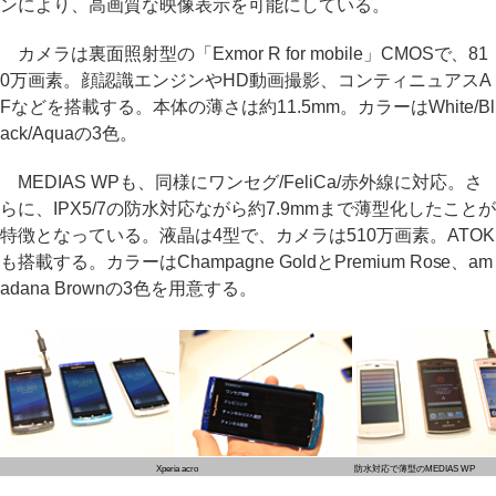
ンにより、高画質な映像表示を可能にしている。
カメラは裏面照射型の「Exmor R for mobile」CMOSで、81
0万画素。顔認識エンジンやHD動画撮影、コンティニュアスA
Fなどを搭載する。本体の薄さは約11.5mm。カラーはWhite/Bl
ack/Aquaの3色。
MEDIAS WPも、同様にワンセグ/FeliCa/赤外線に対応。さ
らに、IPX5/7の防水対応ながら約7.9mmまで薄型化したことが
特徴となっている。液晶は4型で、カメラは510万画素。ATOK
も搭載する。カラーはChampagne GoldとPremium Rose、am
adana Brownの3色を用意する。
Xperia acro
防水対応で薄型のMEDIAS WP