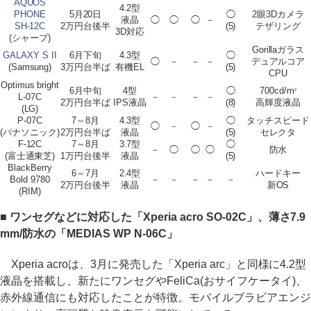
AQUOS
4.2型
PHONE
5月20日
◯
2眼3Dカメラ
液晶
◯
◯
◯
－
SH-12C
2万円台後半
(5)
テザリング
3D対応
(シャープ)
Gorillaガラス
GALAXY S II
6月下旬
4.3型
◯
◯
－
－
－
デュアルコア
(Samsung)
3万円台半ば
有機EL
(5)
CPU
Optimus bright
6月中旬
4型
◯
700cd/m
2
L-07C
－
－
－
－
2万円台半ば
IPS液晶
(8)
高輝度液晶
(LG)
P-07C
7～8月
4.3型
◯
タッチスピード
◯
－
◯
－
(パナソニック)
2万円台半ば
液晶
(5)
セレクタ
F-12C
7～8月
3.7型
◯
－
◯
◯
◯
防水
(富士通東芝)
1万円台後半
液晶
(5)
BlackBerry
6～7月
2.4型
ハードキー
Bold 9780
－
－
－
－
－
2万円台後半
液晶
新OS
(RIM)
■ ワンセグなどに対応した「Xperia acro SO-02C」、薄さ7.9
mm/防水の「MEDIAS WP N-06C」
Xperia acroは、3月に発売した「Xperia arc」と同様に4.2型
液晶を搭載し、新たにワンセグやFeliCa(おサイフケータイ)、
赤外線通信にも対応したことが特徴。モバイルブラビアエンジ