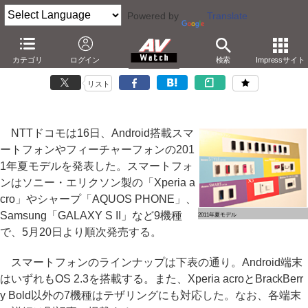
Powered by
Translate
ドコモ、Xperia acroや防水MEDIASなどのスマートフォン
カテゴリ
ログイン
検索
Impressサイト
－AQUOS PHONE 2機種や、GALAXY S IIなど9モデル
リスト
NTTドコモは16日、Android搭載スマ
ートフォンやフィーチャーフォンの201
1年夏モデルを発表した。スマートフォ
ンはソニー・エリクソン製の「Xperia a
cro」やシャープ「AQUOS PHONE」、
Samsung「GALAXY S II」など9機種
2011年夏モデル
で、5月20日より順次発売する。
スマートフォンのラインナップは下表の通り。Android端末
はいずれもOS 2.3を搭載する。また、Xperia acroとBrackBerr
y Bold以外の7機種はテザリングにも対応した。なお、各端末