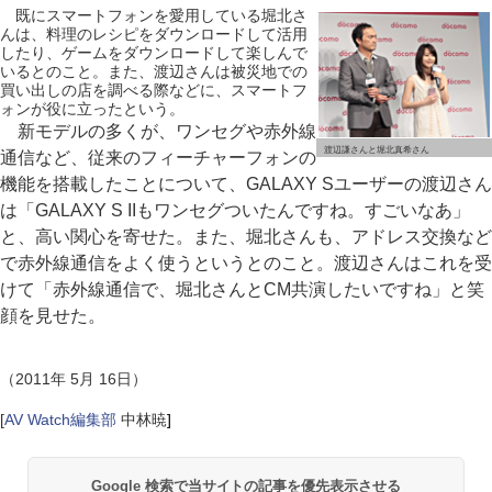
既にスマートフォンを愛用している堀北さ
んは、料理のレシピをダウンロードして活用
したり、ゲームをダウンロードして楽しんで
いるとのこと。また、渡辺さんは被災地での
買い出しの店を調べる際などに、スマートフ
ォンが役に立ったという。
新モデルの多くが、ワンセグや赤外線
渡辺謙さんと堀北真希さん
通信など、従来のフィーチャーフォンの
機能を搭載したことについて、GALAXY Sユーザーの渡辺さん
は「GALAXY S IIもワンセグついたんですね。すごいなあ」
と、高い関心を寄せた。また、堀北さんも、アドレス交換など
で赤外線通信をよく使うというとのこと。渡辺さんはこれを受
けて「赤外線通信で、堀北さんとCM共演したいですね」と笑
顔を見せた。
（2011年 5月 16日）
[
AV Watch編集部
中林暁
]
Google 検索で当サイトの記事を優先表示させる