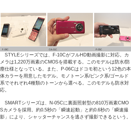
F-09C
CA-01C
P-05C
STYLEシリーズでは、F-10CがフルHD動画撮影に対応。カ
メラは1,220万画素のCMOSを搭載する。このモデルは防水/防
塵仕様となっている。また、P-06Cはドコモ初という12色の本
体カラーを用意したモデル。モノトーン系/ピンク系/ゴールド
系でそれぞれ4種類のトーンから選べる。このモデルも防水対
応。
SMARTシリーズは、N-05Cに裏面照射型の810万画素CMO
Sカメラを採用。約0.5秒の「瞬速起動」と約0.6秒の「瞬速撮
影」により、シャッターチャンスを逃さず撮影できるという。