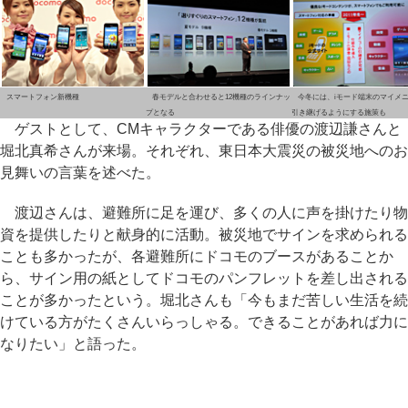
スマートフォン新機種
春モデルと合わせると12機種のラインナッ
今冬には、iモード端末のマイメ
プとなる
引き継げるようにする施策も
ゲストとして、CMキャラクターである俳優の渡辺謙さんと
堀北真希さんが来場。それぞれ、東日本大震災の被災地へのお
見舞いの言葉を述べた。
渡辺さんは、避難所に足を運び、多くの人に声を掛けたり物
資を提供したりと献身的に活動。被災地でサインを求められる
ことも多かったが、各避難所にドコモのブースがあることか
ら、サイン用の紙としてドコモのパンフレットを差し出される
ことが多かったという。堀北さんも「今もまだ苦しい生活を続
けている方がたくさんいらっしゃる。できることがあれば力に
なりたい」と語った。