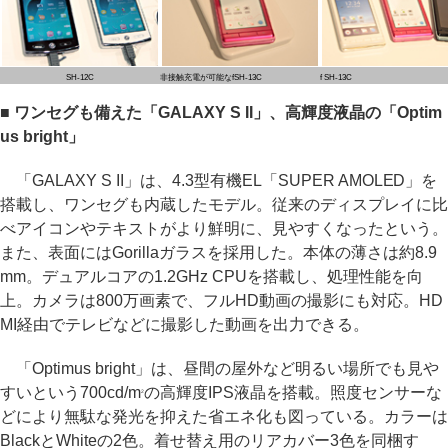
SH-12C
非接触充電が可能なfSH-13C
f SH-13C
■ ワンセグも備えた「GALAXY S II」、高輝度液晶の「Optim
us bright」
「GALAXY S II」は、4.3型有機EL「SUPER AMOLED」を
搭載し、ワンセグも内蔵したモデル。従来のディスプレイに比
べアイコンやテキストがより鮮明に、見やすくなったという。
また、表面にはGorillaガラスを採用した。本体の薄さは約8.9
mm。デュアルコアの1.2GHz CPUを搭載し、処理性能を向
上。カメラは800万画素で、フルHD動画の撮影にも対応。HD
MI経由でテレビなどに撮影した動画を出力できる。
「Optimus bright」は、昼間の屋外など明るい場所でも見や
すいという700cd/m
の高輝度IPS液晶を搭載。照度センサーな
2
どにより無駄な発光を抑えた省エネ化も図っている。カラーは
BlackとWhiteの2色。着せ替え用のリアカバー3色を同梱す