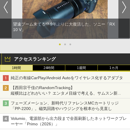
望遠ブーム来てる!? 9年ぶりに大復活した、ソニー「RX
10 V」
●
●
●
アクセスランキング
1時間
24時間
1週間
1カ月
純正の有線CarPlay/Android Autoをワイヤレス化するアダプタ
【西田宗千佳のRandomTracking】
縦横比はどれがいい？ エンタメ目線で考える、サムスン新
「Galaxy Z Fold」
フェーズメーション、新時代リファレンスMCカートリッジ
「PP-2200」。磁気回路やハウジングを根本から見直し
Volumio、電源部から出力段まで全面刷新したネットワークプレ
ーヤー「Primo（2026）」