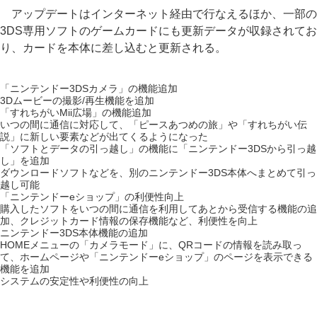
アップデートはインターネット経由で行なえるほか、一部の
3DS専用ソフトのゲームカードにも更新データが収録されてお
り、カードを本体に差し込むと更新される。
「ニンテンドー3DSカメラ」の機能追加
3Dムービーの撮影/再生機能を追加
「すれちがいMii広場」の機能追加
いつの間に通信に対応して、「ピースあつめの旅」や「すれちがい伝
説」に新しい要素などが出てくるようになった
「ソフトとデータの引っ越し」の機能に「ニンテンドー3DSから引っ越
し」を追加
ダウンロードソフトなどを、別のニンテンドー3DS本体へまとめて引っ
越し可能
「ニンテンドーeショップ」の利便性向上
購入したソフトをいつの間に通信を利用してあとから受信する機能の追
加、クレジットカード情報の保存機能など、利便性を向上
ニンテンドー3DS本体機能の追加
HOMEメニューの「カメラモード」に、QRコードの情報を読み取っ
て、ホームページや「ニンテンドーeショップ」のページを表示できる
機能を追加
システムの安定性や利便性の向上