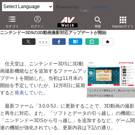
Powered by
Translate
AV Watch
製品
ゲーム機
3DS
カテゴリ
ログイン
検索
Impressサイト
ニンテンドー3DSの3D動画撮影対応アップデートが開始
リスト
任天堂は、ニンテンドー3DSに3D動
画撮影機能などを追加するファームアッ
プデートを開始した。当初は11月末の
開始を予定していたが、12月8日に延期
「ニンテンドー3DSカメラ」内にムービーカ
すると
発表していた
。
メラのアイコンが現れる
最新ファーム「3.0.0-5J」に更新することで、3D動画の撮影
と再生に対応。また、「ソフトとデータの引っ越し」の機能に
「ニンテンドー3DSから引っ越し」を追加するなど、ゲーム関
連の機能が強化されている。更新内容は下記の通り。