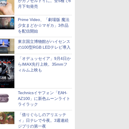
がカプセルトイに。全5種で8
月下旬発売
Prime Video、「劇場版 魔法
少女まどか☆マギカ」3作品
を配信開始
東京国立博物館がハイセンス
の100型RGB LEDテレビ導入
「オデュッセイア」9月4日か
らIMAX先行上映。35mmフ
ィルム上映も
Technicsイヤフォン「EAH-
AZ100」に新色ムーンライト
ライラック
「借りぐらしのアリエッテ
ィ」日テレで今夜。3週連続
ジブリの第一夜