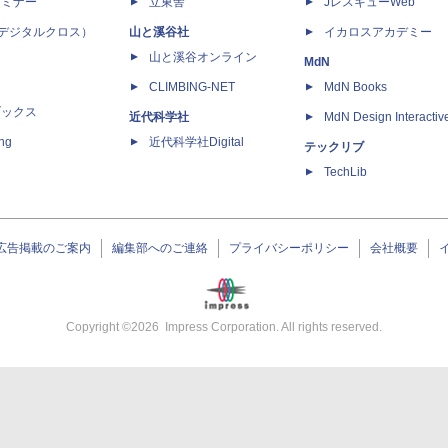
セミナー
立東舎
JレスキューWeb
 X（デジタルクロス）
山と溪谷社
イカロスアカデミー
山と溪谷オンライン
MdN
CLIMBING-NET
MdN Books
ブックス
近代科学社
MdN Design Interactiv
ing
近代科学社Digital
テックリブ
TechLib
広告掲載のご案内
編集部へのご連絡
プライバシーポリシー
会社概要
Copyright ©
2026
Impress Corporation. All rights reserved.