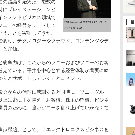
ての議論を始めた。複数の
特にプレイステーションビ
インメントビジネス領域で
最
2012 International CESで登壇するハワード・
ソニーの経営をリードして
ストリンガーCEO
いうことを実証してきた。
であり、テクノロジーやクラウド、コンテンツやデ
」と評価。
統率力は、これからのソニーおよびソニーのお客
考えている。平井を中心とする経営体制が着実に軌
かりとサポートしていく」とコメント。
会からの信頼に感謝すると同時に、ソニーグルー
以上に密に手を携え、お客様、株主の皆様、ビジネ
業員のために、強いソニーを創り上げていかなくて
点課題」として、「エレクトロニクスビジネスを