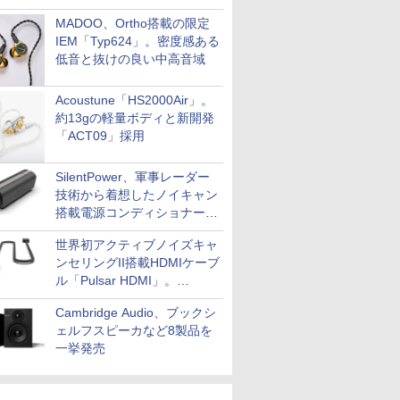
MADOO、Ortho搭載の限定
IEM「Typ624」。密度感ある
低音と抜けの良い中高音域
Acoustune「HS2000Air」。
約13gの軽量ボディと新開発
「ACT09」採用
SilentPower、軍事レーダー
技術から着想したノイキャン
搭載電源コンディショナー
「AC iPurifier2」
世界初アクティブノイズキャ
ンセリングII搭載HDMIケーブ
ル「Pulsar HDMI」。
SilentPowerから
Cambridge Audio、ブックシ
ェルフスピーカなど8製品を
一挙発売