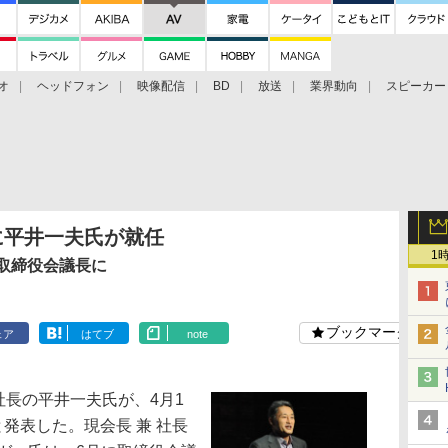
オ
ヘッドフォン
映像配信
BD
放送
業界動向
スピーカー
ェクタ
PS4
BDプレーヤー
映像配信
BD
Oに平井一夫氏が就任
1
取締役会議長に
ブックマーク
ェア
はてブ
note
長の平井一夫氏が、4月1
と発表した。現会長 兼 社長