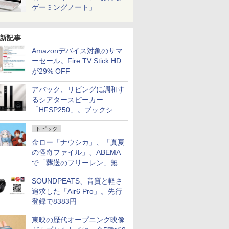
ゲーミングノート」
新記事
Amazonデバイス対象のサマ
ーセール。Fire TV Stick HD
が29% OFF
アバック、リビングに調和す
るシアタースピーカー
「HFSP250」。ブックシェ
ルフはペア3万円以下
トピック
金ロー「ナウシカ」、「真夏
の怪奇ファイル」、ABEMA
で「葬送のフリーレン」無料
配信など。夏の特番・配信情
SOUNDPEATS、音質と軽さ
報
追求した「Air6 Pro」。先行
登録で8383円
東映の歴代オープニング映像