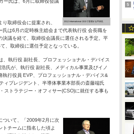
ガー氏は、6月に取締役会議
より取締役会に提案され、
2012 International CESで登壇する平井氏
ー氏は6月の定時株主総会まで代表執行役 会長職を
の決議を経て、取締役会議長に選任される予定。平
いて、取締役に選任予定となっている。
は、執行役 副社長、プロフェッショナル・デバイス
岡浩氏が、執行役 副社長、メディカル事業及びイノ
執行役員 EVP、プロフェッショナル・デバイス&
ュティプレジデント、半導体事業本部長の斎藤端氏
フ・ストラテジー・オフィサー(CSO)に就任する事も
いて、「2009年2月に次
ントチームに指名した頃よ