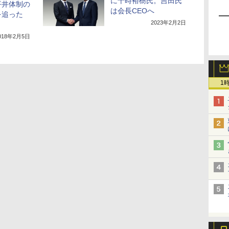
に十時裕樹氏。吉田氏
平井体制の
は会長CEOへ
を追った
2023年2月2日
018年2月5日
1