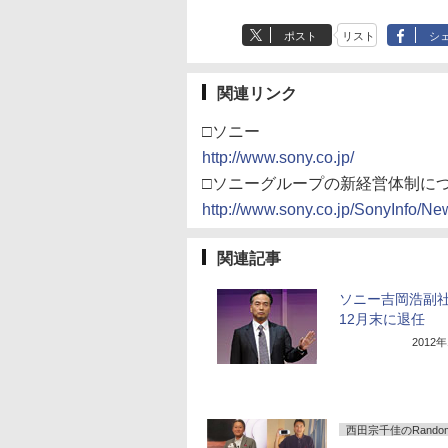
ポスト
リスト
シ
関連リンク
□ソニー
http://www.sony.co.jp/
□ソニーグループの新経営体制につい
http://www.sony.co.jp/SonyInfo/N
関連記事
ソニー吉岡浩副
12月末に退任
2012
西田宗千佳のRandomT