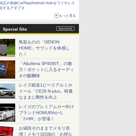
純正の有線CarPlay/Android Autoをワイヤレス
化するアダプタ
もっと見る
Special Site
鳥肌ものの「DENON
HOME」サウンドを体感し
た！
「A&ultima SP4000T」の魅
力！ポケットに入るオーディ
オの醍醐味
レイズ鍛造1ピースアルミホ
イール「CE28 N-plus」軽量
なままに剛性を向上
レイズのプレミアムカー向け
ブランドHOMURAから
「2×9R」が登場！
お値段そのままでメモリ倍
増！メモリ32GBの「お得な