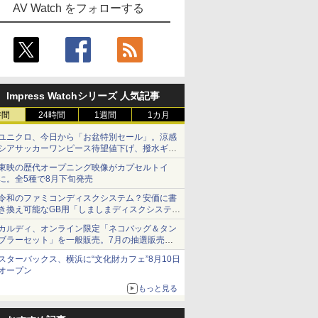
AV Watch をフォローする
Impress Watchシリーズ 人気記事
時間
24時間
1週間
1カ月
ユニクロ、今日から「お盆特別セール」。涼感
シアサッカーワンピース待望値下げ、撥水ギア
ショーツは1990円に
東映の歴代オープニング映像がカプセルトイ
に。全5種で8月下旬発売
令和のファミコンディスクシステム？安価に書
き換え可能なGB用「しましまディスクシステ
ム」
カルディ、オンライン限定「ネコバッグ＆タン
ブラーセット」を一般販売。7月の抽選販売の
当選無効分
スターバックス、横浜に“文化財カフェ”8月10日
オープン
もっと見る