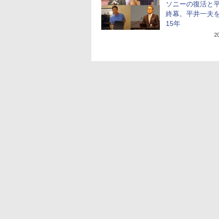
ソニーの復活と
終幕。平井一夫
15年
2