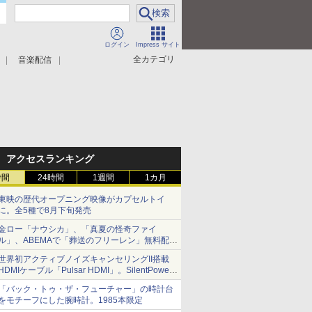
ログイン
Impress サイト
全カテゴリ
音楽配信
アクセスランキング
時間
24時間
1週間
1カ月
東映の歴代オープニング映像がカプセルトイ
に。全5種で8月下旬発売
金ロー「ナウシカ」、「真夏の怪奇ファイ
ル」、ABEMAで「葬送のフリーレン」無料配信
など。夏の特番・配信情報
世界初アクティブノイズキャンセリングII搭載
HDMIケーブル「Pulsar HDMI」。SilentPower
から
「バック・トゥ・ザ・フューチャー」の時計台
をモチーフにした腕時計。1985本限定