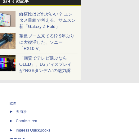
おすすめ記事
縦横比はどれがいい？ エン
タメ目線で考える、サムスン
新「Galaxy Z Fold」
望遠ブーム来てる!? 9年ぶり
に大復活した、ソニー
「RX10 V」
「画質でテレビ選ぶなら
OLED」、LGディスプレイ
が“RGBタンデム”の魅力訴
求。液晶とのガチ比較も
ICE
天海社
ス
Comic curea
impress QuickBooks