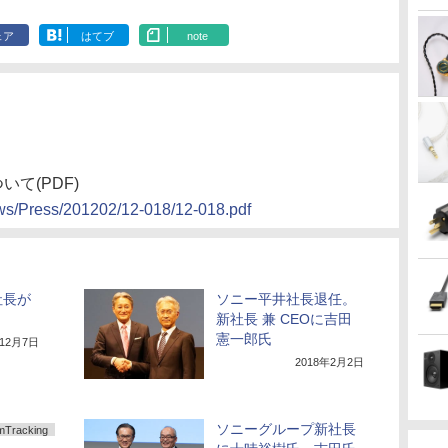
ェア
はてブ
note
て(PDF)
ews/Press/201202/12-018/12-018.pdf
社長が
ソニー平井社長退任。
新社長 兼 CEOに吉田
憲一郎氏
年12月7日
2018年2月2日
ソニーグループ新社長
racking