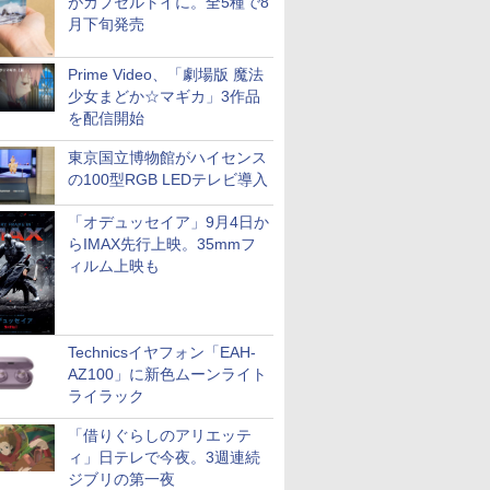
がカプセルトイに。全5種で8
月下旬発売
Prime Video、「劇場版 魔法
少女まどか☆マギカ」3作品
を配信開始
東京国立博物館がハイセンス
の100型RGB LEDテレビ導入
「オデュッセイア」9月4日か
らIMAX先行上映。35mmフ
ィルム上映も
Technicsイヤフォン「EAH-
AZ100」に新色ムーンライト
ライラック
「借りぐらしのアリエッテ
ィ」日テレで今夜。3週連続
ジブリの第一夜