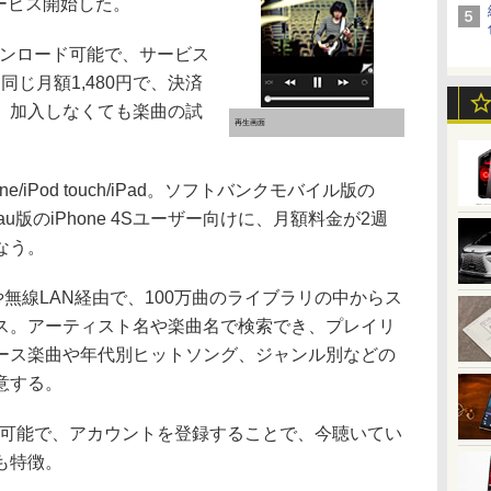
サービス開始した。
ダウンロード可能で、サービス
と同じ月額1,480円で、決済
、加入しなくても楽曲の試
再生画面
e/iPod touch/iPad。ソフトバンクモバイル版の
au版のiPhone 4Sユーザー向けに、月額料金が2週
なう。
、3Gや無線LAN経由で、100万曲のライブラリの中からス
ス。アーティスト名や楽曲名で検索でき、プレイリ
ース楽曲や年代別ヒットソング、ジャンル別などの
意する。
との連携も可能で、アカウントを登録することで、今聴いてい
も特徴。