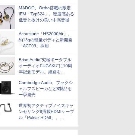
MADOO、Ortho搭載の限定
IEM「Typ624」。密度感ある
低音と抜けの良い中高音域
Acoustune「HS2000Air」。
約13gの軽量ボディと新開発
「ACT09」採用
Brise Audio“究極ポータブル
オーディオFUGAKU”に10周
年記念モデル。経路を
NISHIKIで統一。400万円
Cambridge Audio、ブックシ
ェルフスピーカなど8製品を
一挙発売
世界初アクティブノイズキャ
ンセリングII搭載HDMIケーブ
ル「Pulsar HDMI」。
SilentPowerから