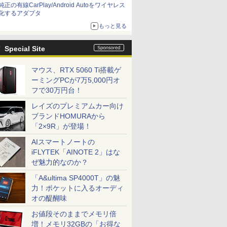
純正の有線CarPlay/Android Autoをワイヤレス
化するアダプタ
もっと見る
Special Site
マウス、RTX 5060 Ti搭載ゲ
ーミングPCが7万5,000円オ
フで30万円台！
レイズのプレミアムカー向け
ブランドHOMURAから
「2×9R」が登場！
AIスマートノートの
iFLYTEK「AINOTE 2」はな
ぜ魅力的なのか？
「A&ultima SP4000T」の魅
力！ポケットに入るオーディ
オの醍醐味
お値段そのままでメモリ倍
増！メモリ32GBの「お得な