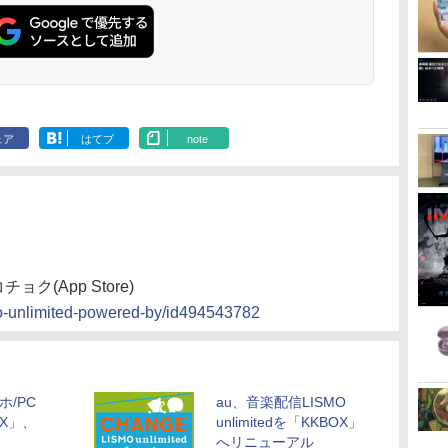
ェア
はてブ
note
レコチョク(App Store)
smo-unlimited-powered-by/id494543782
ホ/PC
au、音楽配信LISMO
X」、
unlimitedを「KKBOX」
へリニューアル