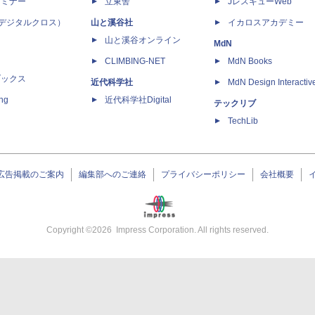
セミナー
立東舎
JレスキューWeb
 X（デジタルクロス）
山と溪谷社
イカロスアカデミー
山と溪谷オンライン
MdN
CLIMBING-NET
MdN Books
ブックス
近代科学社
MdN Design Interactiv
ing
近代科学社Digital
テックリブ
TechLib
広告掲載のご案内
編集部へのご連絡
プライバシーポリシー
会社概要
Copyright ©
2026
Impress Corporation. All rights reserved.