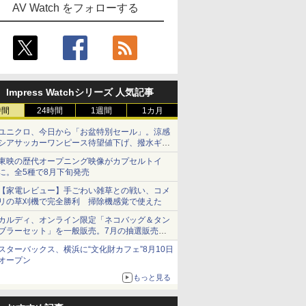
AV Watch をフォローする
Impress Watchシリーズ 人気記事
時間
24時間
1週間
1カ月
ユニクロ、今日から「お盆特別セール」。涼感
シアサッカーワンピース待望値下げ、撥水ギア
ショーツは1990円に
東映の歴代オープニング映像がカプセルトイ
に。全5種で8月下旬発売
【家電レビュー】手ごわい雑草との戦い、コメ
リの草刈機で完全勝利 掃除機感覚で使えた
カルディ、オンライン限定「ネコバッグ＆タン
ブラーセット」を一般販売。7月の抽選販売の
当選無効分
スターバックス、横浜に“文化財カフェ”8月10日
オープン
もっと見る