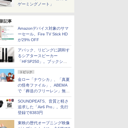
ゲーミングノート」
新記事
Amazonデバイス対象のサマ
ーセール。Fire TV Stick HD
が29% OFF
アバック、リビングに調和す
るシアタースピーカー
「HFSP250」。ブックシェ
ルフはペア3万円以下
トピック
金ロー「ナウシカ」、「真夏
の怪奇ファイル」、ABEMA
で「葬送のフリーレン」無料
配信など。夏の特番・配信情
SOUNDPEATS、音質と軽さ
報
追求した「Air6 Pro」。先行
登録で8383円
東映の歴代オープニング映像