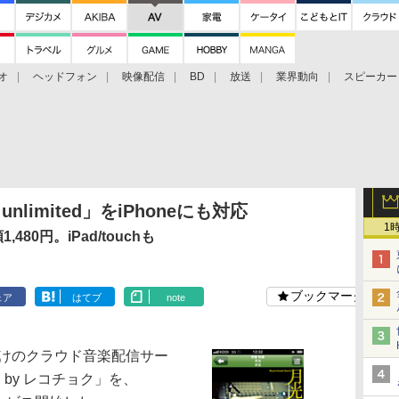
オ
ヘッドフォン
映像配信
BD
放送
業界動向
スピーカー
ェクタ
PS4
BDプレーヤー
映像配信
BD
nlimited」をiPhoneにも対応
1
80円。iPad/touchも
ブックマーク
ェア
はてブ
note
向けのクラウド音楽配信サー
ered by レコチョク」を、