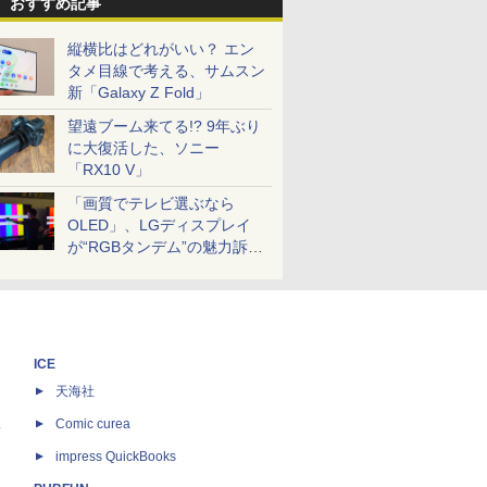
おすすめ記事
縦横比はどれがいい？ エン
タメ目線で考える、サムスン
新「Galaxy Z Fold」
望遠ブーム来てる!? 9年ぶり
に大復活した、ソニー
「RX10 V」
「画質でテレビ選ぶなら
OLED」、LGディスプレイ
が“RGBタンデム”の魅力訴
求。液晶とのガチ比較も
ICE
天海社
ス
Comic curea
impress QuickBooks