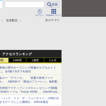
ログイン
Impress サイト
全カテゴリ
音楽配信
アクセスランキング
時間
24時間
1週間
1カ月
東映の歴代オープニング映像がカプセルトイ
に。全5種で8月下旬発売
金ロー「ナウシカ」、「真夏の怪奇ファイ
ル」、ABEMAで「葬送のフリーレン」無料配信
など。夏の特番・配信情報
世界初アクティブノイズキャンセリングII搭載
HDMIケーブル「Pulsar HDMI」。SilentPower
から
「バック・トゥ・ザ・フューチャー」の時計台
をモチーフにした腕時計。1985本限定