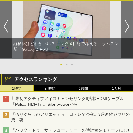
縦横比はどれがいい？ エンタメ目線で考える、サムスン
新「Galaxy Z Fold」
●
●
●
アクセスランキング
1時間
24時間
1週間
1カ月
世界初アクティブノイズキャンセリングII搭載HDMIケーブル
「Pulsar HDMI」。SilentPowerから
「借りぐらしのアリエッティ」日テレで今夜。3週連続ジブリの
第一夜
「バック・トゥ・ザ・フューチャー」の時計台をモチーフにした