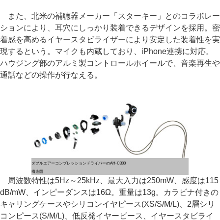
また、北米の補聴器メーカー「スターキー」とのコラボレー
ションにより、耳穴にしっかり装着できるデザインを採用。密
着感を高めるイヤースタビライザーにより安定した装着性を実
現するという。マイクも内蔵しており、iPhone連携に対応。
ハウジング部のアルミ製コントロールホイールで、音楽再生や
通話などの操作が行なえる。
ダブルエアーコンプレッションドライバーの
AH-C300
構造図
周波数特性は5Hz～25kHz、最大入力は250mW、感度は115
dB/mW、インピーダンスは16Ω。重量は13g。カラビナ付きの
キャリングケースやシリコンイヤピース(XS/S/M/L)、2層シリ
コンピース(S/M/L)、低反発イヤーピース、イヤースタビライ