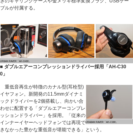
きのキャリングケースや金メッキ標準変換プラグ、USBケー
ブルが付属する。
URBAN RAVER「AH-D400」
■ ダブルエアーコンプレッションドライバー採用「AH-C30
0」
重低音再生が特徴のカナル型(耳栓型)
イヤフォン。新開発の11.5mmダイナミ
ックドライバーを2個搭載し、向かい合
わせに配置する「ダブルエアーコンプレ
ッションドライバー」を採用。「従来の
インナーイヤーヘッドフォンでは再現で
URABAN RAVER「AH-C300」
きなかった豊かな重低音が堪能できる」という。