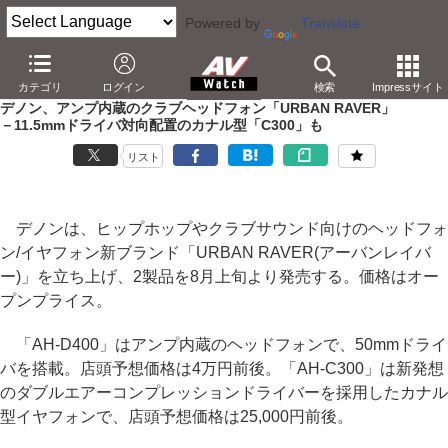
Powered by
Translate
AV Watch
製品
ヘッドフォン
デノン
カテゴリ
ログイン
検索
Impressサイト
デノン、アンプ内蔵のクラブヘッドフォン「URBAN RAVER」
－11.5mmドライバ対向配置のカナル型「C300」も
リスト
デノンは、ヒップホップやクラブサウンド向けのヘッドフォ
ン/イヤフォン新ブランド「URBAN RAVER(アーバンレイバ
ー)」を立ち上げ、2製品を8月上旬より発売する。価格はオー
プンプライス。
「AH-D400」はアンプ内蔵のヘッドフォンで、50mmドライ
バを搭載。店頭予想価格は4万円前後。「AH-C300」は新発想
のダブルエアーコンプレッションドライバーを採用したカナル
型イヤフォンで、店頭予想価格は25,000円前後。