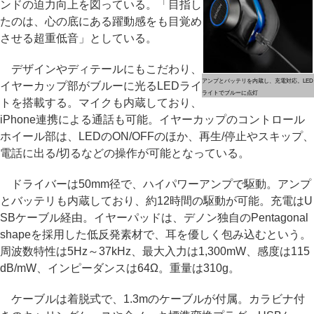
ンドの迫力向上を図っている。「目指し
たのは、心の底にある躍動感をも目覚め
させる超重低音」としている。
デザインやディテールにもこだわり、
アンプとバッテリを内蔵し、充電対応。LED
イヤーカップ部がブルーに光るLEDライ
ライトでブルーに点灯
トを搭載する。マイクも内蔵しており、
iPhone連携による通話も可能。イヤーカップのコントロール
ホイール部は、LEDのON/OFFのほか、再生/停止やスキップ、
電話に出る/切るなどの操作が可能となっている。
ドライバーは50mm径で、ハイパワーアンプで駆動。アンプ
とバッテリも内蔵しており、約12時間の駆動が可能。充電はU
SBケーブル経由。イヤーパッドは、デノン独自のPentagonal
shapeを採用した低反発素材で、耳を優しく包み込むという。
周波数特性は5Hz～37kHz、最大入力は1,300mW、感度は115
dB/mW、インピーダンスは64Ω。重量は310g。
ケーブルは着脱式で、1.3mのケーブルが付属。カラビナ付