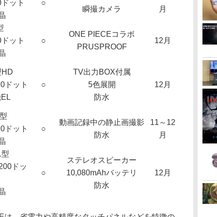
80ドット
○
瞬撮カメラ
月
晶
型
ONE PIECEコラボ
80ドット
○
12月
PRUSPROOF
晶
型HD
TV出力BOX付属
720ドット
○
5色展開
12月
EL
防水
5型
動画記録中の静止画撮影
11～12
720ドット
○
防水
月
晶
.1型
ステレオスピーカー
1,200ドッ
○
10,080mAhバッテリ
12月
ト
防水
晶
SH-02Eは、省電力や高精度なタッチパネルなどを特徴の