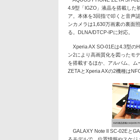
4.9型「IGZO」液晶を搭載した
ア。本体を3回指で叩くと音声
ンカメラは1,630万画素の裏
る。DLNA/DTCP-IPに対応。
Xperia AX SO-01Eは4.
ン2により高画質化を図ったモデ
を搭載するほか、アルバム、ムー
ZETAとXperia AXの2機
IGZO液晶搭載のAQUOS PHO
GALAXY Note II SC-02EとG
るモデルで、位置情報やスケジ