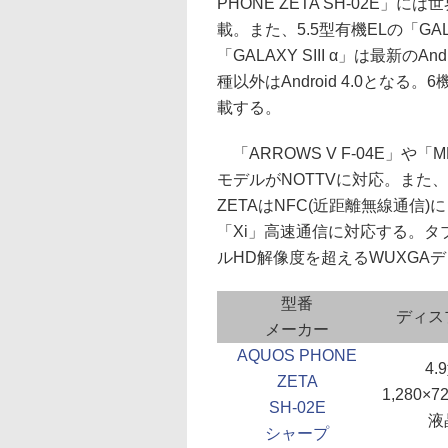
PHONE ZETA SH-02E」に
載。また、5.5型有機ELの「GALAXY
「GALAXY SIII α」は最新のAn
種以外はAndroid 4.0となる
載する。
「ARROWS V F-04E」や「MED
モデルがNOTTVに対応。また、ARRO
ZETAはNFC(近距離無線通信
「Xi」高速通信に対応する。タブレッ
ルHD解像度を超えるWUXGA
型番
ディス
メーカー
AQUOS PHONE
4.
ZETA
1,280×
SH-02E
液
シャープ