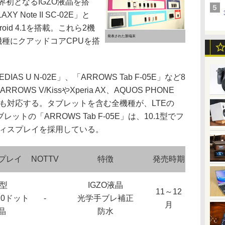
は世界初となるIGZO液晶を搭
 Note II SC-02E」と
droid 4.1を搭載。これら2機
発表された新端末
。6機種にクアッドコアCPUを搭
IAS U N-02E」、「ARROWS Tab F-05E」など8
WS V/KissやXperia AX、AQUOS PHONE
)にも対応する。タブレットを含む全機種が、LTEの
トの「ARROWS Tab F-05E」は、10.1型でフ
ディスプレイを採用している。
プレイ
NOTTV
特徴
発売時期
9型
IGZO液晶
11～12
720ドット
-
光学手ブレ補正
月
晶
防水