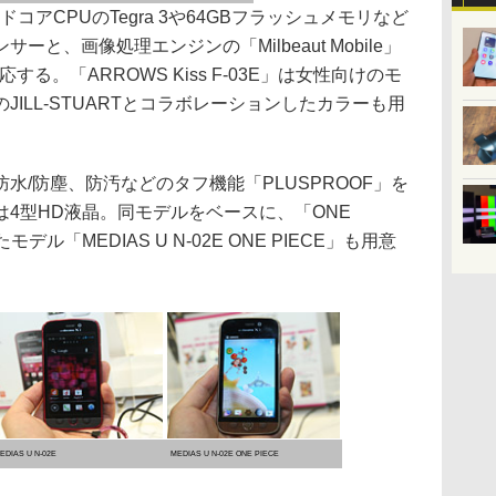
ッドコアCPUのTegra 3や64GBフラッシュメモリなど
ーと、画像処理エンジンの「Milbeaut Mobile」
する。「ARROWS Kiss F-03E」は女性向けのモ
ILL-STUARTとコラボレーションしたカラーも用
撃や防水/防塵、防汚などのタフ機能「PLUSPROOF」を
4型HD液晶。同モデルをベースに、「ONE
ル「MEDIAS U N-02E ONE PIECE」も用意
EDIAS U N-02E
MEDIAS U N-02E ONE PIECE