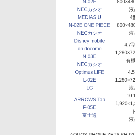
N-02E
800×4
NECカシオ
液
MEDIAS U
4
N-02E ONE PIECE
800×4
NECカシオ
液
Disney mobile
4.7
on docomo
1,280×
N-03E
有機
NECカシオ
Optimus LIFE
4.
L-02E
1,280×
LG
液
10
ARROWS Tab
1,920×
F-05E
富士通
液
AQUOS PHONE ZETA 