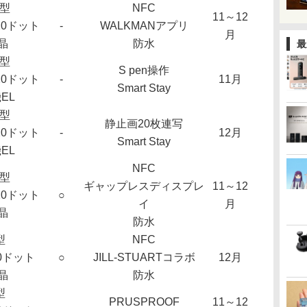
3型
NFC
11～12
720ドット
-
WALKMANアプリ
月
晶
防水
最
5型
S pen操作
720ドット
-
11月
Smart Stay
EL
8型
静止画20枚連写
720ドット
-
12月
Smart Stay
EL
NFC
7型
ギャップレスディスプレ
11～12
720ドット
○
イ
月
晶
防水
型
NFC
40ドット
○
JILL-STUARTコラボ
12月
晶
防水
型
PRUSPROOF
11～12