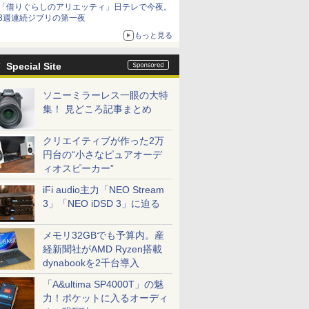
「借りぐらしのアリエッティ」日テレで今夜。
3週連続ジブリの第一夜
もっと見る
Special Site
ソニーミラーレス一眼の大特
集！ 見どころ記事まとめ
クリエイティブが作った2万
円台の“小さなピュアオーデ
ィオスピーカー”
iFi audio主力「NEO Stream
3」「NEO iDSD 3」に迫る
メモリ32GBでも予算内。産
経新聞社がAMD Ryzen搭載
dynabookを2千台導入
「A&ultima SP4000T」の魅
力！ポケットに入るオーディ