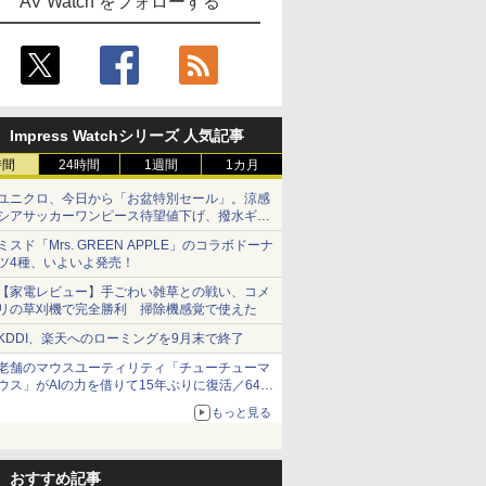
AV Watch をフォローする
Impress Watchシリーズ 人気記事
時間
24時間
1週間
1カ月
ユニクロ、今日から「お盆特別セール」。涼感
シアサッカーワンピース待望値下げ、撥水ギア
ショーツは1990円に
ミスド「Mrs. GREEN APPLE」のコラボドーナ
ツ4種、いよいよ発売！
【家電レビュー】手ごわい雑草との戦い、コメ
リの草刈機で完全勝利 掃除機感覚で使えた
KDDI、楽天へのローミングを9月末で終了
老舗のマウスユーティリティ「チューチューマ
ウス」がAIの力を借りて15年ぶりに復活／64bit
化、Windows 10/11、「Chrome」も走り回
もっと見る
る。復活記念で2026年末まで500円
おすすめ記事