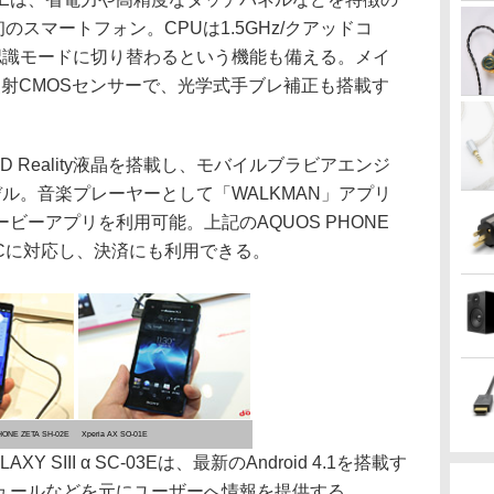
初のスマートフォン。CPUは1.5GHz/クアッドコ
認識モードに切り替わるという機能も備える。メイ
面照射CMOSセンサーで、光学式手ブレ補正も搭載す
3型のHD Reality液晶を搭載し、モバイルブラビアエンジ
ル。音楽プレーヤーとして「WALKMAN」アプリ
ビーアプリを利用可能。上記のAQUOS PHONE
種はNFCに対応し、決済にも利用できる。
NE ZETA SH-02E
Xperia AX SO-01E
ALAXY SIII α SC-03Eは、最新のAndroid 4.1を搭載す
ュールなどを元にユーザーへ情報を提供する