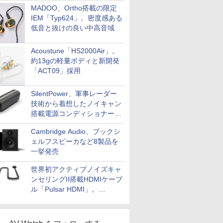
MADOO、Ortho搭載の限定
IEM「Typ624」。密度感ある
低音と抜けの良い中高音域
Acoustune「HS2000Air」。
約13gの軽量ボディと新開発
「ACT09」採用
SilentPower、軍事レーダー
技術から着想したノイキャン
搭載電源コンディショナー
「AC iPurifier2」
Cambridge Audio、ブックシ
ェルフスピーカなど8製品を
一挙発売
世界初アクティブノイズキャ
ンセリングII搭載HDMIケーブ
ル「Pulsar HDMI」。
SilentPowerから