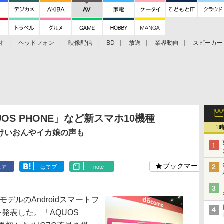
オ
ヘッドフォン
映像配信
BD
放送
業界動向
スピーカー
ェクタ
PS4
BDプレーヤー
映像配信
BD
OS PHONE」など新スマホ10機種
1
けいおんやイカ娘の声も
ブックマーク
ェア
はてブ
note
モデルのAndroidスマートフ
発表した。「AQUOS