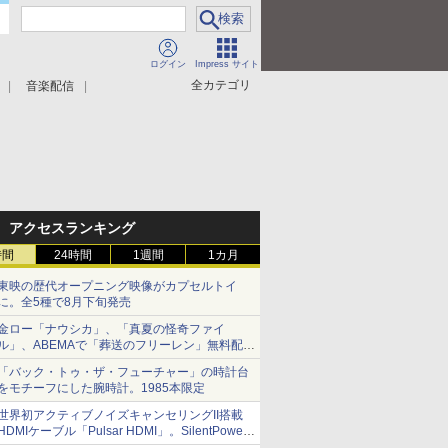
ログイン
Impress サイト
全カテゴリ
音楽配信
アクセスランキング
時間
24時間
1週間
1カ月
東映の歴代オープニング映像がカプセルトイ
に。全5種で8月下旬発売
金ロー「ナウシカ」、「真夏の怪奇ファイ
ル」、ABEMAで「葬送のフリーレン」無料配信
など。夏の特番・配信情報
「バック・トゥ・ザ・フューチャー」の時計台
をモチーフにした腕時計。1985本限定
世界初アクティブノイズキャンセリングII搭載
HDMIケーブル「Pulsar HDMI」。SilentPower
から