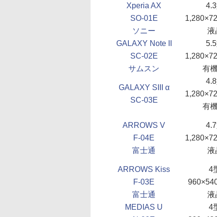
Xperia AX
4.
SO-01E
1,280×
ソニー
液
GALAXY Note II
5.
SC-02E
1,280×
サムスン
有機
4.
GALAXY SIII α
1,280×
SC-03E
有機
ARROWS V
4.
F-04E
1,280×
富士通
液
ARROWS Kiss
4
F-03E
960×5
富士通
液
MEDIAS U
4