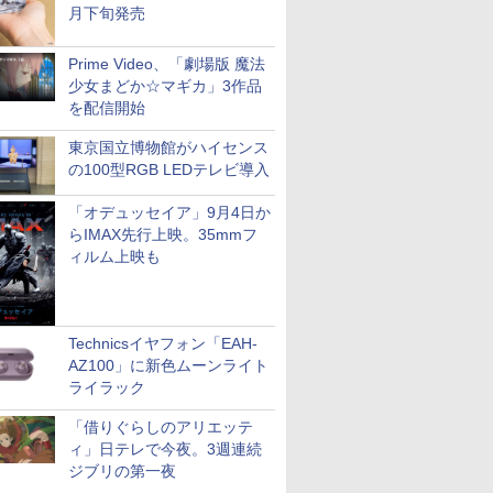
月下旬発売
Prime Video、「劇場版 魔法
少女まどか☆マギカ」3作品
を配信開始
東京国立博物館がハイセンス
の100型RGB LEDテレビ導入
「オデュッセイア」9月4日か
らIMAX先行上映。35mmフ
ィルム上映も
Technicsイヤフォン「EAH-
AZ100」に新色ムーンライト
ライラック
「借りぐらしのアリエッテ
ィ」日テレで今夜。3週連続
ジブリの第一夜