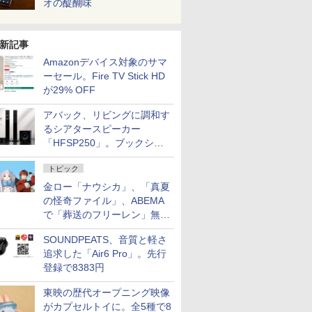
オの醍醐味
新記事
Amazonデバイス対象のサマ
ーセール。Fire TV Stick HD
が29% OFF
アバック、リビングに調和す
るシアタースピーカー
「HFSP250」。ブックシェ
ルフはペア3万円以下
トピック
金ロー「ナウシカ」、「真夏
の怪奇ファイル」、ABEMA
で「葬送のフリーレン」無料
配信など。夏の特番・配信情
SOUNDPEATS、音質と軽さ
報
追求した「Air6 Pro」。先行
登録で8383円
東映の歴代オープニング映像
がカプセルトイに。全5種で8