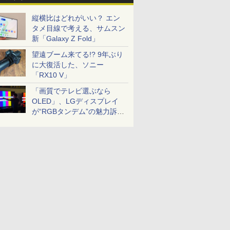
縦横比はどれがいい？ エン
タメ目線で考える、サムスン
新「Galaxy Z Fold」
望遠ブーム来てる!? 9年ぶり
に大復活した、ソニー
「RX10 V」
「画質でテレビ選ぶなら
OLED」、LGディスプレイ
が“RGBタンデム”の魅力訴
求。液晶とのガチ比較も