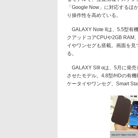
「Google Now」に対応す
り操作性を高めている。
GALAXY Note IIは、5.5型
クアッドコアCPUや2GB RAM
イやワンセグも搭載。画面を見てい
る。
GALAXY SIII αは、5月に発
させたモデル。4.8型/HDの有機
ケータイやワンセグ、Smart S
GALAXY Note II SC-02E