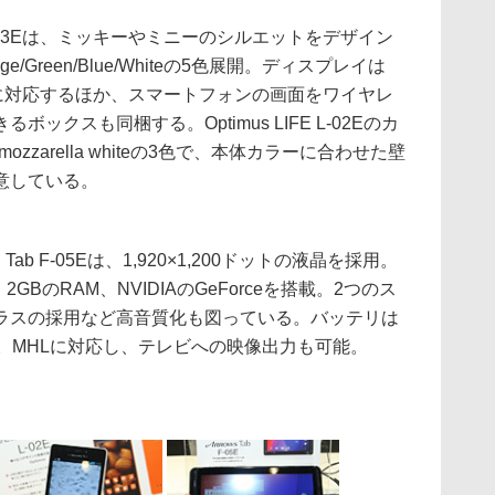
como N-03Eは、ミッキーやミニーのシルエットをデザイン
e/Green/Blue/Whiteの5色展開。ディスプレイは
ifeに対応するほか、スマートフォンの画面をワイヤレ
ックスも同梱する。Optimus LIFE L-02Eのカ
blue/mozzarella whiteの3色で、本体カラーに合わせた壁
意している。
ab F-05Eは、1,920×1,200ドットの液晶を採用。
2GBのRAM、NVIDIAのGeForceを搭載。2つのス
ラスの採用など高音質化も図っている。バッテリは
いる。MHLに対応し、テレビへの映像出力も可能。