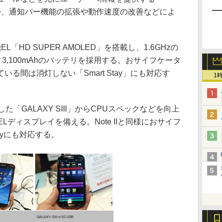
るほか、通知バー機能の拡張や動作速度の改善などによ
有機EL「HD SUPER AMOLED」を搭載し、1.6GHzの
、3,100mAhのバッテリを採用する。おサイフケータ
る間は消灯しない「Smart Stay」にも対応す
1
売した「GALAXY SIII」からCPUスペックなどを向上
ELディスプレイを備える。Note IIと同様におサイフ
tayにも対応する。
GALAXY SIII α SC-03E