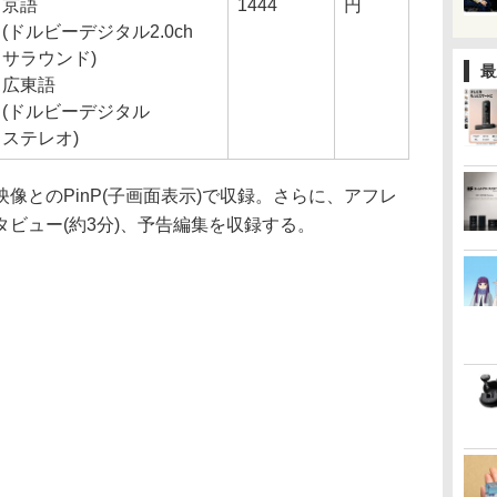
京語
1444
円
(ドルビーデジタル2.0ch
サラウンド)
最
広東語
(ドルビーデジタル
ステレオ)
とのPinP(子画面表示)で収録。さらに、アフレ
ビュー(約3分)、予告編集を収録する。