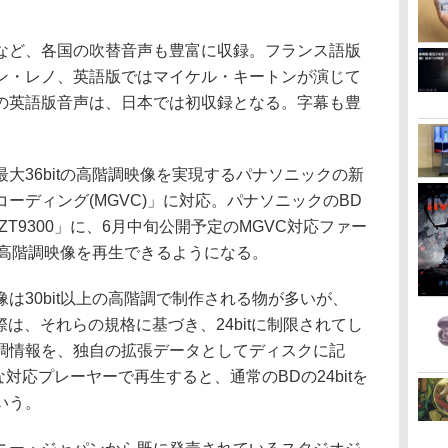
ど、各国の吹替音声も豊富に収録。フランス語版
ン・レノ、英語版ではマイケル・キートンが演じて
の英語版音声は、日本では初収録となる。字幕も豊
大36bitの高階調映像を実現するパナソニックの新
ーディング(MGVC)」に対応。パナソニックのBD
ZT9300」に、6月中旬公開予定のMGVC対応ファー
tの高階調映像を再生できるようになる。
30bit以上の高階調で制作される物が多いが、
際は、それらの規格に基づき、24bitに制限されてし
調情報を、独自の拡張データとしてディスクに記
うな対応プレーヤーで再生すると、通常のBDの24bitを
いう。