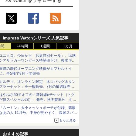
AV Watch をフォローする
Impress Watchシリーズ 人気記事
時間
24時間
1週間
1カ月
ユニクロ、今日から「お盆特別セール」。涼感
シアサッカーワンピース待望値下げ、撥水ギア
ショーツは1990円に
東映の歴代オープニング映像がカプセルトイ
に。全5種で8月下旬発売
カルディ、オンライン限定「ネコバッグ＆タン
ブラーセット」を一般販売。7月の抽選販売の
当選無効分
はやぶさ50％オフの「新幹線eチケット（トク
だ値スペシャル28）」発売。秋冬乗車分、えき
ねっと限定
「ムーミン」大小メッシュポーチが付録、素敵
なあの人 11月号。中身が見やすく、温泉スパに
も使える
もっと見る
おすすめ記事