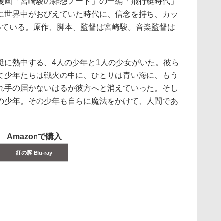
漫画「宮崎駿の雑想ノート」の一編「飛行艇時代」
に世界中がおびえていた時代に、信念を持ち、カッ
描いている。原作、脚本、監督は宮崎駿。音楽監督は
に熱中する、4人の少年と1人の少女がいた。彼ら
て少年たちは戦火の中に、ひとりは青い海に、もう
れ手の届かないはるか彼方へと消えていった。そし
の少年。その少年も自らに魔法をかけて、人間であ
Amazonで購入
紅の豚 Blu-ray