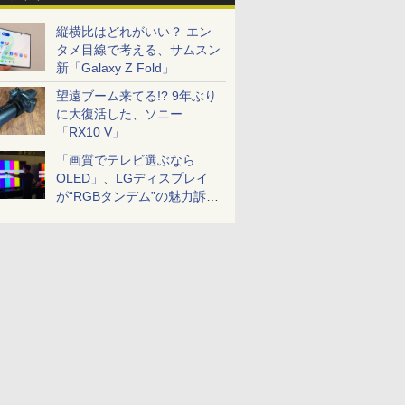
縦横比はどれがいい？ エン
タメ目線で考える、サムスン
新「Galaxy Z Fold」
望遠ブーム来てる!? 9年ぶり
に大復活した、ソニー
「RX10 V」
「画質でテレビ選ぶなら
OLED」、LGディスプレイ
が“RGBタンデム”の魅力訴
求。液晶とのガチ比較も