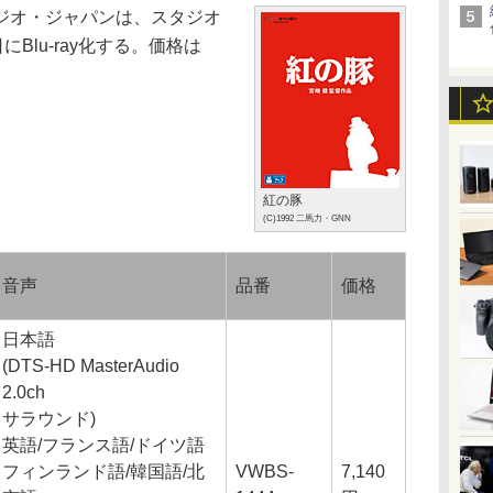
ジオ・ジャパンは、スタジオ
Blu-ray化する。価格は
紅の豚
(C)1992 二馬力・GNN
音声
品番
価格
日本語
(DTS-HD MasterAudio
2.0ch
サラウンド)
英語/フランス語/ドイツ語
フィンランド語/韓国語/北
VWBS-
7,140