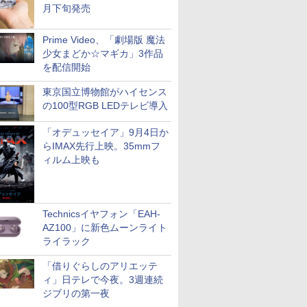
月下旬発売
Prime Video、「劇場版 魔法
少女まどか☆マギカ」3作品
を配信開始
東京国立博物館がハイセンス
の100型RGB LEDテレビ導入
「オデュッセイア」9月4日か
らIMAX先行上映。35mmフ
ィルム上映も
Technicsイヤフォン「EAH-
AZ100」に新色ムーンライト
ライラック
「借りぐらしのアリエッテ
ィ」日テレで今夜。3週連続
ジブリの第一夜