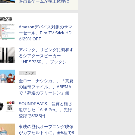
映画＆ゲームが極上体験に
新記事
Amazonデバイス対象のサマ
ーセール。Fire TV Stick HD
が29% OFF
アバック、リビングに調和す
るシアタースピーカー
「HFSP250」。ブックシェ
ルフはペア3万円以下
トピック
金ロー「ナウシカ」、「真夏
の怪奇ファイル」、ABEMA
で「葬送のフリーレン」無料
配信など。夏の特番・配信情
SOUNDPEATS、音質と軽さ
報
追求した「Air6 Pro」。先行
登録で8383円
東映の歴代オープニング映像
がカプセルトイに。全5種で8