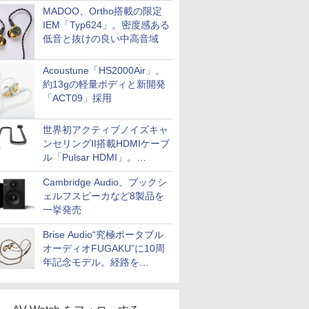
MADOO、Ortho搭載の限定
IEM「Typ624」。密度感ある
低音と抜けの良い中高音域
Acoustune「HS2000Air」。
約13gの軽量ボディと新開発
「ACT09」採用
世界初アクティブノイズキャ
ンセリングII搭載HDMIケーブ
ル「Pulsar HDMI」。
SilentPowerから
Cambridge Audio、ブックシ
ェルフスピーカなど8製品を
一挙発売
Brise Audio“究極ポータブル
オーディオFUGAKU”に10周
年記念モデル。経路を
NISHIKIで統一。400万円