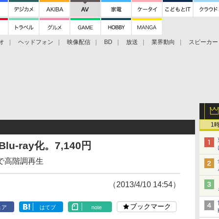
オ
ヘッドフォン
映像配信
BD
放送
業界動向
スピーカー
ェクタ
PS4
BDプレーヤー
映像配信
BD
1
u-ray化。7,140円
で高階調再生
（2013/4/10 14:54）
ブックマーク
ェア
はてブ
note