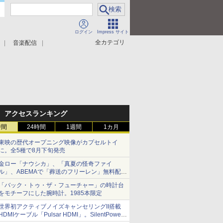
ログイン
Impress サイト
全カテゴリ
音楽配信
アクセスランキング
時間
24時間
1週間
1カ月
東映の歴代オープニング映像がカプセルトイ
に。全5種で8月下旬発売
金ロー「ナウシカ」、「真夏の怪奇ファイ
ル」、ABEMAで「葬送のフリーレン」無料配信
など。夏の特番・配信情報
「バック・トゥ・ザ・フューチャー」の時計台
をモチーフにした腕時計。1985本限定
世界初アクティブノイズキャンセリングII搭載
HDMIケーブル「Pulsar HDMI」。SilentPower
から