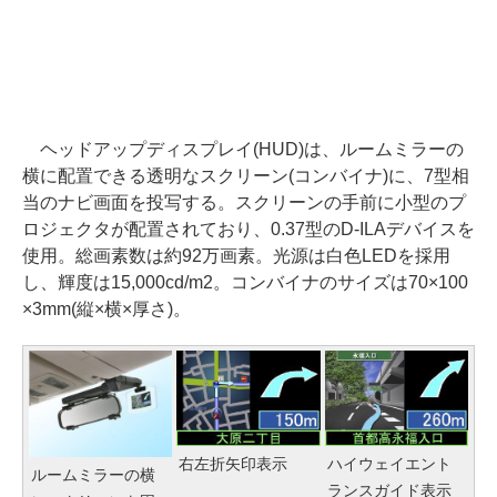
ヘッドアップディスプレイ(HUD)は、ルームミラーの
横に配置できる透明なスクリーン(コンバイナ)に、7型相
当のナビ画面を投写する。スクリーンの手前に小型のプ
ロジェクタが配置されており、0.37型のD-ILAデバイスを
使用。総画素数は約92万画素。光源は白色LEDを採用
し、輝度は15,000cd/m2。コンバイナのサイズは70×100
×3mm(縦×横×厚さ)。
右左折矢印表示
ハイウェイエント
ルームミラーの横
ランスガイド表示