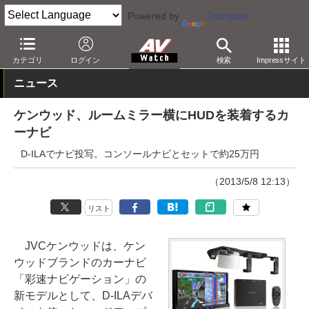
Powered by
Translate
AV Watch
製品
カーナビ/オーディオ
カテゴリ
ログイン
検索
Impressサイト
ニュース
ケンウッド、ルームミラー横にHUDを装着するカ
ーナビ
D-ILAでナビ投写。コンソールナビとセットで約25万円
（2013/5/8 12:13）
リスト
JVCケンウッドは、ケン
ウッドブランドのカーナビ
「彩速ナビゲーション」の
新モデルとして、D-ILAデバ