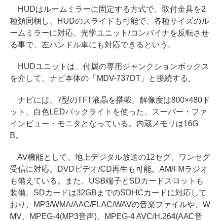
HUDはルームミラーに固定する方式で、取付金具を2
種類同梱し、HUDのスライドも可能で、各種サイズのル
ームミラーに対応。光学ユニット/コンバイナを反転させ
る事で、左ハンドル車にも対応できるという。
HUDユニットは、付属の専用ジャンクションボックス
を介して、ナビ本体の「MDV-737DT」と接続する。
ナビには、7型のTFT液晶を搭載。解像度は800×480ド
ット。白色LEDバックライトを使った、スーパー・ファ
インビュー・モニタとなっている。内蔵メモリは16G
B。
AV機能として、地上デジタル放送の12セグ、ワンセグ
受信に対応。DVDビデオ/CD再生も可能。AM/FMラジオ
も備えている。また、USB端子とSDカードスロットも
装備。SDカードは32GBまでのSDHCカードに対応して
おり、MP3/WMA/AAC/FLAC/WAVの音楽ファイルや、W
MV、MPEG-4(MP3音声)、MPEG-4 AVC/H.264(AAC音