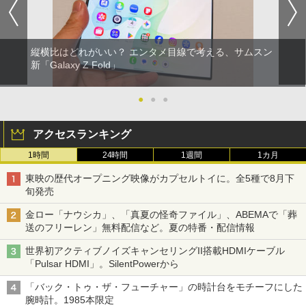
縦横比はどれがいい？ エンタメ目線で考える、サムスン
新「Galaxy Z Fold」
●
●
●
アクセスランキング
1時間
24時間
1週間
1カ月
東映の歴代オープニング映像がカプセルトイに。全5種で8月下
旬発売
金ロー「ナウシカ」、「真夏の怪奇ファイル」、ABEMAで「葬
送のフリーレン」無料配信など。夏の特番・配信情報
世界初アクティブノイズキャンセリングII搭載HDMIケーブル
「Pulsar HDMI」。SilentPowerから
「バック・トゥ・ザ・フューチャー」の時計台をモチーフにした
腕時計。1985本限定