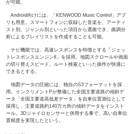
が可能。
Android向けには、「KENWOOD Music Control」アプ
リも用意。スマートフォンに収録した音楽を、アーティ
スト別、ジャンル別といった項目から選曲でき、曲調分
析によるプレイリストを作成することも可能。
ナビ機能では、高速レスポンスを特徴とする「ジェッ
トレスポンスエンジンII」を採用。地図スクロールや画面
の切り替えスピード、ルート検索といった操作が快適に
できるとする。
地図データの圧縮には、独自のS3フォーマットを採
用。インクリメントPが整備した全国主要道路の傾斜デ
ータ「全国主要道高低差データ」を自車位置測位として
採用し、主要道路約140万カ所の傾斜データをインスト
ール。3Dジャイロセンサーと併用する事で、高い自車位
置精度を実現したという。