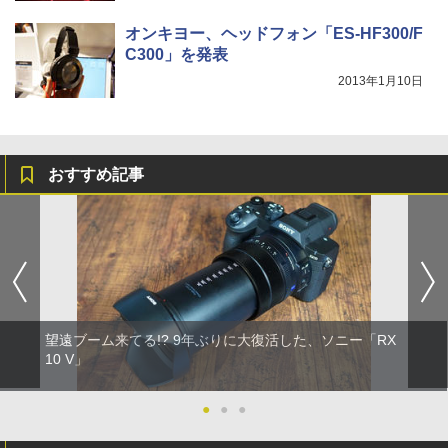
オンキヨー、ヘッドフォン「ES-HF300/F
C300」を発表
2013年1月10日
おすすめ記事
望遠ブーム来てる!? 9年ぶりに大復活した、ソニー「RX
10 V」
●
●
●