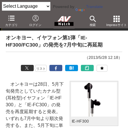
Powered by
Translate
ニュース
カテゴリ
ログイン
検索
Impressサイト
オンキヨー、イヤフォン第1弾「IE-
HF300/FC300」の発売を7月中旬に再延期
（2013/5/28 12:18）
リスト
オンキヨーは28日、5月下
旬発売としていたカナル型
(耳栓型)イヤフォン「IE-HF
300」と「IE-FC300」の発
売を再度延期すると発表。
いずれも7月中旬より順次発
IE-HF300
売する。また、5月下旬に単