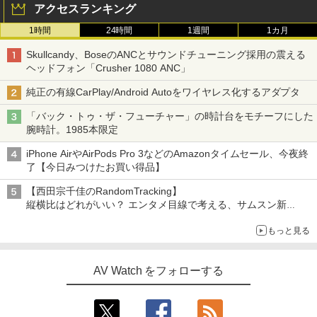
アクセスランキング
1時間
24時間
1週間
1カ月
Skullcandy、BoseのANCとサウンドチューニング採用の震える
ヘッドフォン「Crusher 1080 ANC」
純正の有線CarPlay/Android Autoをワイヤレス化するアダプタ
「バック・トゥ・ザ・フューチャー」の時計台をモチーフにした
腕時計。1985本限定
iPhone AirやAirPods Pro 3などのAmazonタイムセール、今夜終
了【今日みつけたお買い得品】
【西田宗千佳のRandomTracking】
縦横比はどれがいい？ エンタメ目線で考える、サムスン新
「Galaxy Z Fold」
もっと見る
AV Watch をフォローする