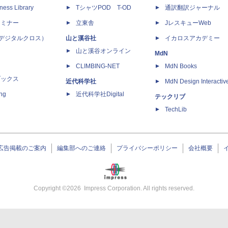
ness Library
TシャツPOD T-OD
通訳翻訳ジャーナル
セミナー
立東舎
JレスキューWeb
 X（デジタルクロス）
山と溪谷社
イカロスアカデミー
山と溪谷オンライン
MdN
CLIMBING-NET
MdN Books
ブックス
近代科学社
MdN Design Interactiv
ing
近代科学社Digital
テックリブ
TechLib
広告掲載のご案内
編集部へのご連絡
プライバシーポリシー
会社概要
Copyright ©
2026
Impress Corporation. All rights reserved.