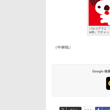
パルコアラと「Li
with」でチャ
（中林暁）
Google
ポスト
リスト
シ