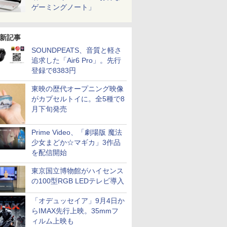
ゲーミングノート」
新記事
SOUNDPEATS、音質と軽さ
追求した「Air6 Pro」。先行
登録で8383円
東映の歴代オープニング映像
がカプセルトイに。全5種で8
月下旬発売
Prime Video、「劇場版 魔法
少女まどか☆マギカ」3作品
を配信開始
東京国立博物館がハイセンス
の100型RGB LEDテレビ導入
「オデュッセイア」9月4日か
らIMAX先行上映。35mmフ
ィルム上映も