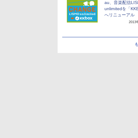
au、音楽配信LIS
unlimitedを「K
へリニューアル
201