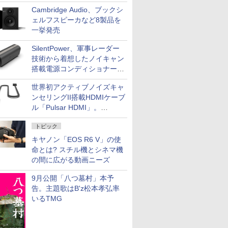
NISHIKIで統一。400万円
Cambridge Audio、ブックシ
ェルフスピーカなど8製品を
一挙発売
SilentPower、軍事レーダー
技術から着想したノイキャン
搭載電源コンディショナー
「AC iPurifier2」
世界初アクティブノイズキャ
ンセリングII搭載HDMIケーブ
ル「Pulsar HDMI」。
SilentPowerから
トピック
キヤノン「EOS R6 V」の使
命とは? スチル機とシネマ機
の間に広がる動画ニーズ
9月公開「八つ墓村」本予
告。主題歌はB'z松本孝弘率
いるTMG