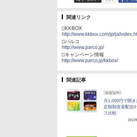
関連リンク
□KKBOX
http://www.kkbox.com/jp/ja/index.h
□パルコ
http://www.parco.jp/
□キャンペーン情報
http://www.parco.jp/kkbox/
関連記事
レビュー
月1,000円で聞き
定額制音楽配信3
ス比較
201