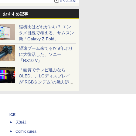
もっと見る
おすすめ記事
縦横比はどれがいい？ エン
タメ目線で考える、サムスン
新「Galaxy Z Fold」
望遠ブーム来てる!? 9年ぶり
に大復活した、ソニー
「RX10 V」
「画質でテレビ選ぶなら
OLED」、LGディスプレイ
が“RGBタンデム”の魅力訴
求。液晶とのガチ比較も
ICE
天海社
ス
Comic curea