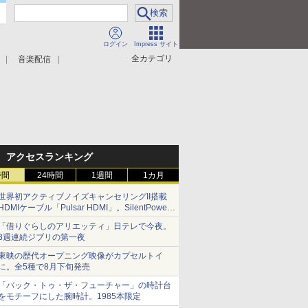
ログイン
Impress サイト
全カテゴリ
音楽配信
アクセスランキング
時間
24時間
1週間
1カ月
世界初アクティブノイズキャンセリングII搭載
HDMIケーブル「Pulsar HDMI」。SilentPower
から
「借りぐらしのアリエッティ」日テレで今夜。
3週連続ジブリの第一夜
東映の歴代オープニング映像がカプセルトイ
に。全5種で8月下旬発売
「バック・トゥ・ザ・フューチャー」の時計台
をモチーフにした腕時計。1985本限定