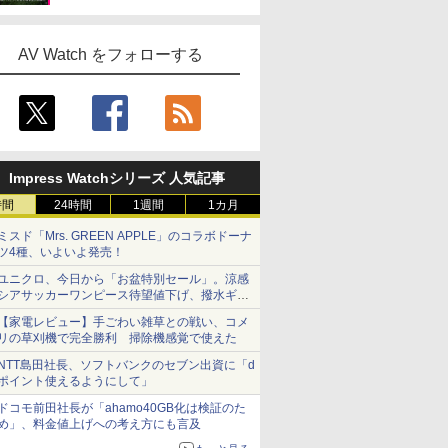
AV Watch をフォローする
Impress Watchシリーズ 人気記事
時間
24時間
1週間
1カ月
ミスド「Mrs. GREEN APPLE」のコラボドーナ
ツ4種、いよいよ発売！
ユニクロ、今日から「お盆特別セール」。涼感
シアサッカーワンピース待望値下げ、撥水ギア
ショーツは1990円に
【家電レビュー】手ごわい雑草との戦い、コメ
リの草刈機で完全勝利 掃除機感覚で使えた
NTT島田社長、ソフトバンクのセブン出資に「d
ポイント使えるようにして」
ドコモ前田社長が「ahamo40GB化は検証のた
め」、料金値上げへの考え方にも言及