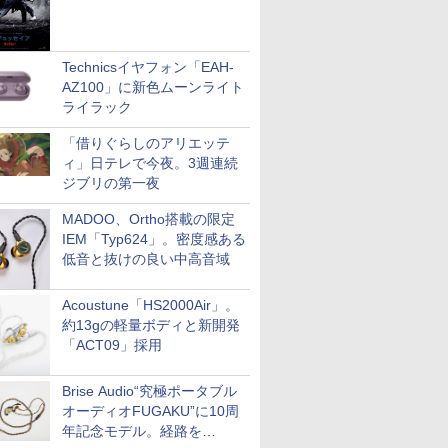
Technicsイヤフォン「EAH-
AZ100」に新色ムーンライト
ライラック
「借りぐらしのアリエッテ
ィ」日テレで今夜。3週連続
ジブリの第一夜
MADOO、Ortho搭載の限定
IEM「Typ624」。密度感ある
低音と抜けの良い中高音域
Acoustune「HS2000Air」。
約13gの軽量ボディと新開発
「ACT09」採用
Brise Audio“究極ポータブル
オーディオFUGAKU”に10周
年記念モデル。経路を