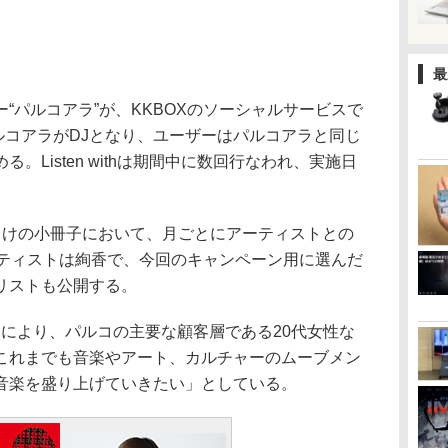
最
パルコアラ”が、KKBOXのソーシャルサービスで
施。パルコアラがDJとなり、ユーザーはパルコアラと同じ
。Listen withは期間中に数回行なわれ、実施日
向けの小冊子において、月ごとにアーティストとの
ーティストは絢香で、今回のキャンペーン用に選んだ
リストも公開する。
ンにより、パルコの主要な顧客層である20代女性な
これまでも音楽やアート、カルチャーのムーブメン
音楽を盛り上げていきたい」としている。