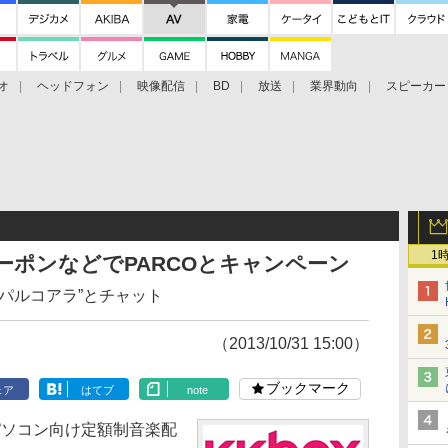
オ
ヘッドフォン
映像配信
BD
放送
業界動向
スピーカー
ェクタ
PS4
BDプレーヤー
映像配信
BD
1
クーポンなどでPARCOとキャンペーン
パルコアラ”とチャット
（2013/10/31 15:00）
ブックマーク
ェア
はてブ
note
パソコン向け定額制音楽配