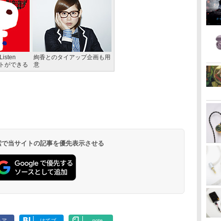
sten
絢香とのタイアップ企画も用
ットができる
意
 検索で当サイトの記事を優先表示させる
ェア
はてブ
note