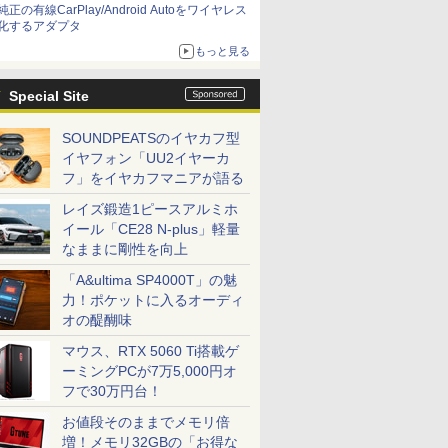
純正の有線CarPlay/Android Autoをワイヤレス
化するアダプタ
もっと見る
Special Site
SOUNDPEATSのイヤカフ型
イヤフォン「UU2イヤーカ
フ」をイヤカフマニアが語る
レイズ鍛造1ピースアルミホ
イール「CE28 N-plus」軽量
なままに剛性を向上
「A&ultima SP4000T」の魅
力！ポケットに入るオーディ
オの醍醐味
マウス、RTX 5060 Ti搭載ゲ
ーミングPCが7万5,000円オ
フで30万円台！
お値段そのままでメモリ倍
増！メモリ32GBの「お得な