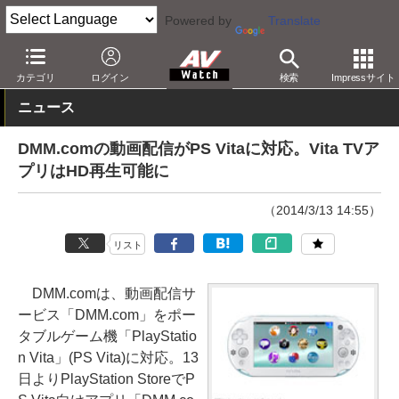
Powered by
Translate
AV Watch
製品
ゲーム機
カテゴリ
ログイン
検索
Impressサイト
ニュース
DMM.comの動画配信がPS Vitaに対応。Vita TVア
プリはHD再生可能に
（2014/3/13 14:55）
リスト
DMM.comは、動画配信サ
ービス「DMM.com」をポー
タブルゲーム機「PlayStatio
n Vita」(PS Vita)に対応。13
日よりPlayStation StoreでP