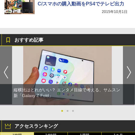
C/スマホの購入動画をPS4でテレビ出力
2015年10月1日
おすすめ記事
縦横比はどれがいい？ エンタメ目線で考える、サムスン
新「Galaxy Z Fold」
●
●
●
アクセスランキング