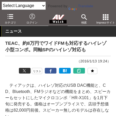
Powered by
Translate
AV Watch
製品
オーディオスピーカー
カテゴリ
ログイン
検索
Impressサイト
ニュース
TEAC、約8万円でワイドFMも対応するハイレゾ
小型コンポ。同軸SPのハイレゾ対応も
（2016/1/13 19:24）
リスト
ティアックは、ハイレゾ対応のUSB DAC機能と、C
D、Bluetooth、FMラジオなどの機能をまとめ、スピーカ
ーもセットにしたマイクロコンポ「HR-X101」を1月下
旬に発売する。価格はオープンプライスで、店頭予想価
格は82,000円前後。スピーカー無しのモデルは存在しな