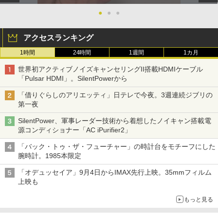
●
●
●
アクセスランキング
1時間
24時間
1週間
1カ月
世界初アクティブノイズキャンセリングII搭載HDMIケーブル
「Pulsar HDMI」。SilentPowerから
「借りぐらしのアリエッティ」日テレで今夜。3週連続ジブリの
第一夜
SilentPower、軍事レーダー技術から着想したノイキャン搭載電
源コンディショナー「AC iPurifier2」
「バック・トゥ・ザ・フューチャー」の時計台をモチーフにした
腕時計。1985本限定
「オデュッセイア」9月4日からIMAX先行上映。35mmフィルム
上映も
もっと見る