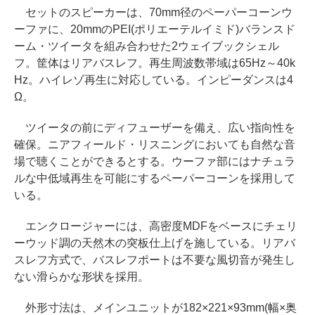
セットのスピーカーは、70mm径のペーパーコーンウ
ーファに、20mmのPEI(ポリエーテルイミド)バランスド
ーム・ツイータを組み合わせた2ウェイブックシェル
フ。筐体はリアバスレフ。再生周波数帯域は65Hz～40k
Hz。ハイレゾ再生に対応している。インピーダンスは4
Ω。
ツイータの前にディフューザーを備え、広い指向性を
確保。ニアフィールド・リスニングにおいても自然な音
場で聴くことができるとする。ウーファ部にはナチュラ
ルな中低域再生を可能にするペーパーコーンを採用して
いる。
エンクロージャーには、高密度MDFをベースにチェリ
ーウッド調の天然木の突板仕上げを施している。リアバ
スレフ方式で、バスレフポートは不要な風切音が発生し
ない滑らかな形状を採用。
外形寸法は、メインユニットが182×221×93mm(幅×奥