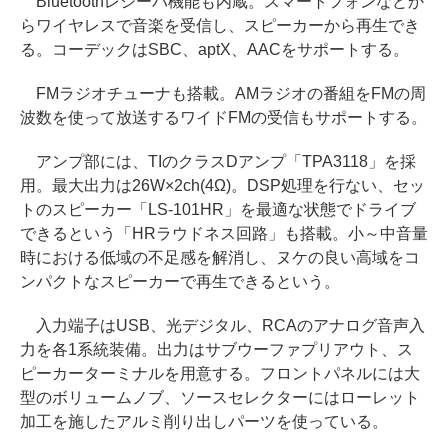
Bluetoothレシーバ機能も内蔵。スマートフォンなどか
らワイヤレスで音楽を受信し、スピーカーから再生でき
る。コーデックはSBC、aptX、AACをサポートする。
FMラジオチューナも搭載。AMラジオの番組をFMの周
波数を使って放送するワイドFMの受信もサポートする。
アンプ部には、TIのクラスDアンプ「TPA3118」を採
用。最大出力は26W×2ch(4Ω)。DSP処理を行ない、セッ
トのスピーカー「LS-101HR」を最適な状態でドライブ
できるという「HRラウドネス回路」も搭載。小～中音量
時における低域の不足感を解消し、ヌケの良い高域をコ
ンパクトなスピーカーで再生できるという。
入力端子はUSB、光デジタル、RCAのアナログ音声入
力を各1系統装備。出力はサブウーファプリアウト、ス
ピーカーターミナルを用意する。フロントパネルには大
型のボリュームノブ、ソースセレクターにはローレット
加工を施したアルミ削り出しパーツを使っている。