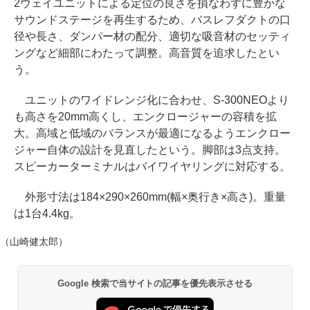
2ウェイユニットによる定位の良さを損なわずに豊かな
サウンドステージを再生するため、バスレフダクトの口
径や長さ、ダンパー材の配分、適切な吸音材のセッティ
ングなど細部にわたって調整。高音質を追求したとい
う。
ユニットのワイドレンジ化に合わせ、S-300NEOより
も高さを20mm高くし、エンクロージャーの容積を拡
大。高域と低域のバランスが最適になるようエンクロー
ジャー自体の設計を見直したという。脚部は3点支持。
スピーカーターミナルはバイワイヤリングに対応する。
外形寸法は184×290×260mm(幅×奥行き×高さ)。重量
は1台4.4kg。
（山崎健太郎）
Google 検索で当サイトの記事を優先表示させる