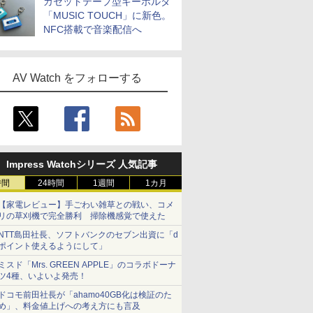
カセットテープ型キーホルダ
「MUSIC TOUCH」に新色。
NFC搭載で音楽配信へ
AV Watch をフォローする
Impress Watchシリーズ 人気記事
時間
24時間
1週間
1カ月
【家電レビュー】手ごわい雑草との戦い、コメ
リの草刈機で完全勝利 掃除機感覚で使えた
NTT島田社長、ソフトバンクのセブン出資に「d
ポイント使えるようにして」
ミスド「Mrs. GREEN APPLE」のコラボドーナ
ツ4種、いよいよ発売！
ドコモ前田社長が「ahamo40GB化は検証のた
め」、料金値上げへの考え方にも言及