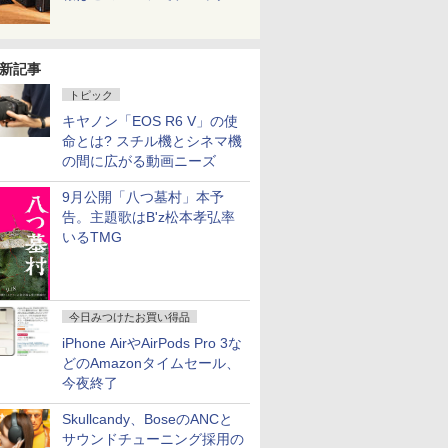
新記事
トピック
キヤノン「EOS R6 V」の使
命とは? スチル機とシネマ機
の間に広がる動画ニーズ
9月公開「八つ墓村」本予
告。主題歌はB'z松本孝弘率
いるTMG
今日みつけたお買い得品
iPhone AirやAirPods Pro 3な
どのAmazonタイムセール、
今夜終了
Skullcandy、BoseのANCと
サウンドチューニング採用の