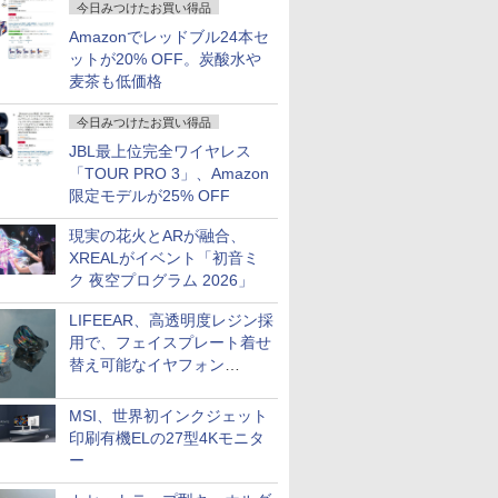
今日みつけたお買い得品
Amazonでレッドブル24本セ
ットが20% OFF。炭酸水や
麦茶も低価格
今日みつけたお買い得品
JBL最上位完全ワイヤレス
「TOUR PRO 3」、Amazon
限定モデルが25% OFF
現実の花火とARが融合、
XREALがイベント「初音ミ
ク 夜空プログラム 2026」
LIFEEAR、高透明度レジン採
用で、フェイスプレート着せ
替え可能なイヤフォン
「Nova Shell」
MSI、世界初インクジェット
印刷有機ELの27型4Kモニタ
ー