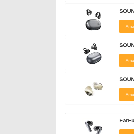
SOU
SOUN
SOUN
EarF