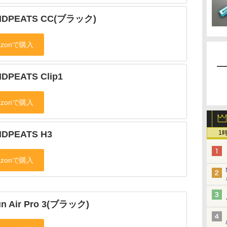
NDPEATS CC(ブラック)
DPEATS Clip1
DPEATS H3
1
un Air Pro 3(ブラック)