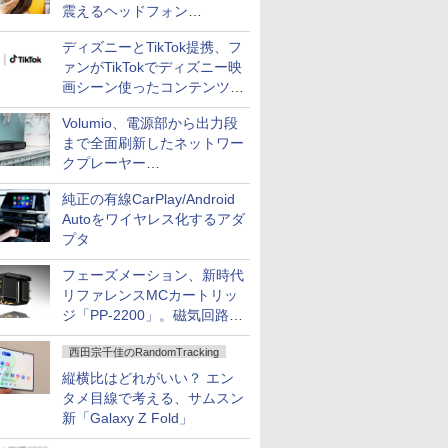
震えるヘッドフォン
「Crusher 1080 ANC」
ディズニーとTikTok提携、フ
ァンがTikTokでディズニー映
画シーン使ったコンテンツ制
作、Disney+にも配信
Volumio、電源部から出力段
まで全面刷新したネットワー
クプレーヤー
「Primo（2026）」
純正の有線CarPlay/Android
Autoをワイヤレス化するアダ
プタ
フェーズメーション、新時代
リファレンスMCカートリッ
ジ「PP-2200」。磁気回路や
ハウジングを根本から見直し
西田宗千佳のRandomTracking
縦横比はどれがいい？ エン
タメ目線で考える、サムスン
新「Galaxy Z Fold」