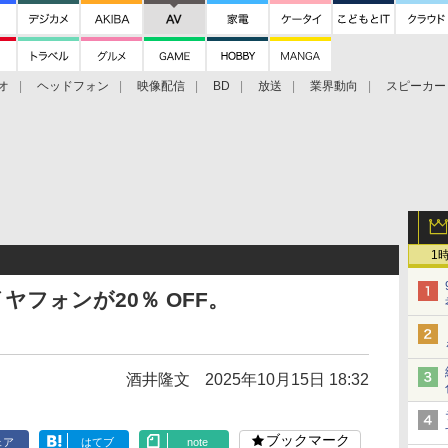
オ
ヘッドフォン
映像配信
BD
放送
業界動向
スピーカー
ェクタ
PS4
BDプレーヤー
映像配信
BD
1
ヤフォンが20％ OFF。
酒井隆文
2025年10月15日 18:32
ブックマーク
ェア
はてブ
note