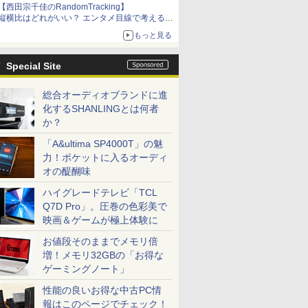
【西田宗千佳のRandomTracking】
縦横比はどれがいい？ エンタメ目線で考える、
サムスン新「Galaxy Z Fold」
もっと見る
Special Site
総合オーディオブランドに進
化するSHANLINGとは何者
か？
「A&ultima SP4000T」の魅
力！ポケットに入るオーディ
オの醍醐味
ハイグレードテレビ「TCL
Q7D Pro」。圧巻の色彩美で
映画＆ゲームが極上体験に
お値段そのままでメモリ倍
増！メモリ32GBの「お得な
ゲーミングノート」
性能の良いお得な中古PC情
報はこのページでチェック！