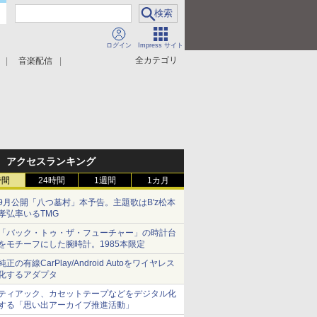
ログイン
Impress サイト
全カテゴリ
音楽配信
アクセスランキング
時間
24時間
1週間
1カ月
9月公開「八つ墓村」本予告。主題歌はB'z松本
孝弘率いるTMG
「バック・トゥ・ザ・フューチャー」の時計台
をモチーフにした腕時計。1985本限定
純正の有線CarPlay/Android Autoをワイヤレス
化するアダプタ
ティアック、カセットテープなどをデジタル化
する「思い出アーカイブ推進活動」