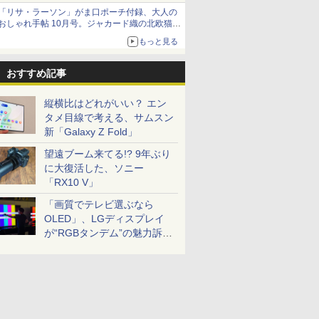
「リサ・ラーソン」がま口ポーチ付録、大人の
おしゃれ手帖 10月号。ジャカード織の北欧猫デ
ザイン
もっと見る
おすすめ記事
縦横比はどれがいい？ エン
タメ目線で考える、サムスン
新「Galaxy Z Fold」
望遠ブーム来てる!? 9年ぶり
に大復活した、ソニー
「RX10 V」
「画質でテレビ選ぶなら
OLED」、LGディスプレイ
が“RGBタンデム”の魅力訴
求。液晶とのガチ比較も