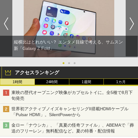
縦横比はどれがいい？ エンタメ目線で考える、サムスン
新「Galaxy Z Fold」
●
●
●
アクセスランキング
1時間
24時間
1週間
1カ月
東映の歴代オープニング映像がカプセルトイに。全5種で8月下
旬発売
世界初アクティブノイズキャンセリングII搭載HDMIケーブル
「Pulsar HDMI」。SilentPowerから
金ロー「ナウシカ」、「真夏の怪奇ファイル」、ABEMAで「葬
送のフリーレン」無料配信など。夏の特番・配信情報