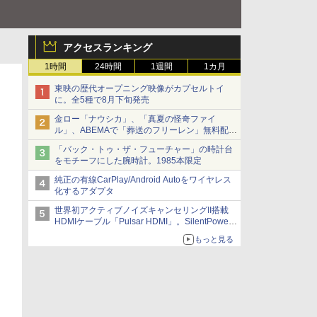
アクセスランキング
1時間
24時間
1週間
1カ月
東映の歴代オープニング映像がカプセルトイ
に。全5種で8月下旬発売
金ロー「ナウシカ」、「真夏の怪奇ファイ
ル」、ABEMAで「葬送のフリーレン」無料配信
など。夏の特番・配信情報
「バック・トゥ・ザ・フューチャー」の時計台
をモチーフにした腕時計。1985本限定
純正の有線CarPlay/Android Autoをワイヤレス
化するアダプタ
世界初アクティブノイズキャンセリングII搭載
HDMIケーブル「Pulsar HDMI」。SilentPower
から
もっと見る