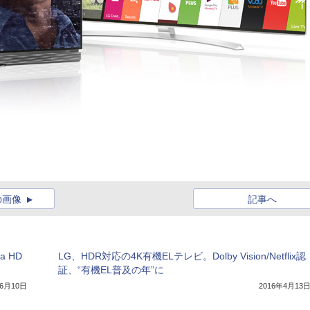
の画像
記事へ
a HD
LG、HDR対応の4K有機ELテレビ。Dolby Vision/Netflix認
証、“有機EL普及の年”に
年6月10日
2016年4月13