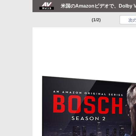
米国のAmazonビデオで、Dolby
(1/2)
次