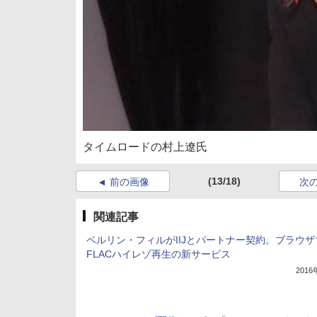
タイムロードの村上遼氏
(13/18)
前の画像
次
関連記事
ベルリン・フィルがIIJとパートナー契約。ブラウザ
FLACハイレゾ再生の新サービス
201