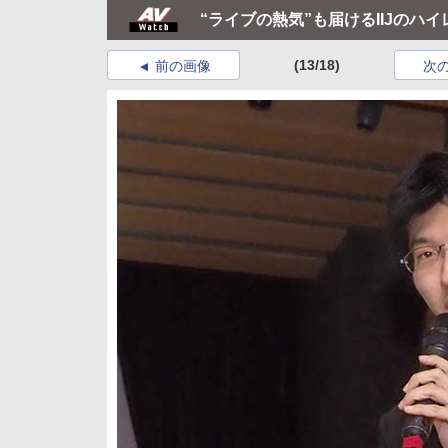
“ライブの熱気”も届けるIIJのハイ
(13/18)
前の画像
次