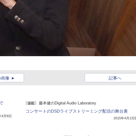
の画像
記事へ
で
藤本健のDigital Audio Laboratory
連載
コンサートのDSDライブストリーミング配信の舞台裏
6年4月8日
2015年4月13