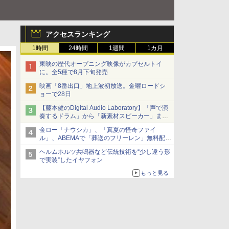
アクセスランキング
1時間
24時間
1週間
1カ月
東映の歴代オープニング映像がカプセルトイ
に。全5種で8月下旬発売
映画「8番出口」地上波初放送。金曜ロードシ
ョーで28日
【藤本健のDigital Audio Laboratory】「声で演
奏するドラム」から「新素材スピーカー」ま
で。ヤマハの最新研究のぞいてきた
金ロー「ナウシカ」、「真夏の怪奇ファイ
ル」、ABEMAで「葬送のフリーレン」無料配信
など。夏の特番・配信情報
ヘルムホルツ共鳴器など伝統技術を“少し違う形
で実装”したイヤフォン
もっと見る