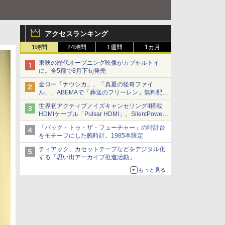
アクセスランキング
1時間
24時間
1週間
1カ月
東映の歴代オープニング映像がカプセルトイ
に。全5種で8月下旬発売
金ロー「ナウシカ」、「真夏の怪奇ファイ
ル」、ABEMAで「葬送のフリーレン」無料配信
など。夏の特番・配信情報
世界初アクティブノイズキャンセリングII搭載
HDMIケーブル「Pulsar HDMI」。SilentPower
から
「バック・トゥ・ザ・フューチャー」の時計台
をモチーフにした腕時計。1985本限定
ティアック、カセットテープなどをデジタル化
する「思い出アーカイブ推進活動」
もっと見る