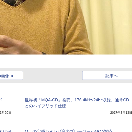
の画像
記事へ
ド
世界初「MQA-CD」発売。176.4kHz/24bit収録、通常CD
とのハイブリッド仕様
年1月20日
2017年3月13
とは何
Macの定番ハイレゾ音楽プレーヤーがMQA対応