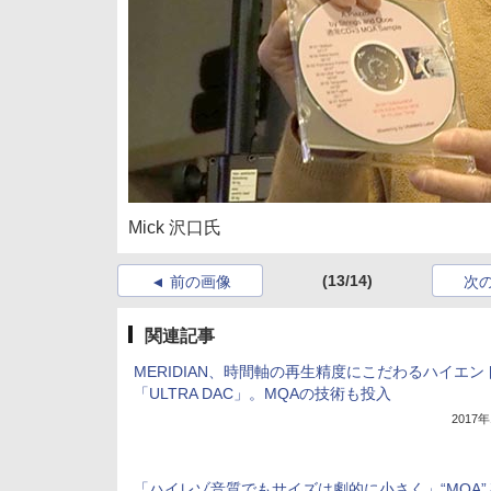
Mick 沢口氏
(13/14)
前の画像
次
関連記事
MERIDIAN、時間軸の再生精度にこだわるハイエン
「ULTRA DAC」。MQAの技術も投入
2017
「ハイレゾ音質でもサイズは劇的に小さく」“MQA”