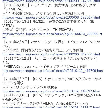
http://av.watch.impress.co.jp/docs/news/20100209_347880.html
【2010年6月8日】パナソニック、実売30万円の42型プラズマ
「3D VIERA」
－2D-3D変換に対応。メガネも付属し、46型は35万円
http://av.watch.impress.co.jp/docs/news/20100608_372807.html
【2010年5月13日】第132回：完熟の2D画質で登場した「3D
VIERA」
プラズマ新時代。パナソニック「TH-P50VT2」
http://av.watch.impress.co.jp/docs/series/dg/20100513_366000.ht
ml
【2010年2月9日】パナソニック、世界初3DプラズマTV「VIERA
VT2」
－54/50型。階調表現など2D画質も向上。メガネ同梱
http://av.watch.impress.co.jp/docs/news/20100209_347880.html
【2011年1月12日】パナソニックの考える「これからのテレビ」
とは
「VIERA Connect」へ、ネイティブアプリゲームも対応
http://av.watch.impress.co.jp/docs/series/rt/20110112_419709.htm
l
【2011年1月7日】【CES】パナソニック、VIERAタブレットやネ
ットTVを訴求
－テレビやビデオカメラの3D強化も
http://av.watch.impress.co.jp/docs/news/20110107_418697.html
【2011年1月6日】【CES】パナソニック、32/37型3D液晶VIERA
や新PDPなど
－クラウドサービス連携「VIERA」Androidタブレットも
http://av.watch.impress.co.jp/docs/news/20110106_418317.html