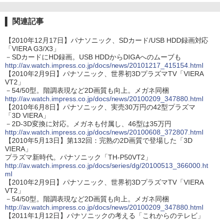
関連記事
【2010年12月17日】パナソニック、SDカード/USB HDD録画対応
「VIERA G3/X3」
－SDカードにHD録画。USB HDDからDIGAへのムーブも
http://av.watch.impress.co.jp/docs/news/20101217_415154.html
【2010年2月9日】パナソニック、世界初3DプラズマTV「VIERA
VT2」
－54/50型。階調表現など2D画質も向上。メガネ同梱
http://av.watch.impress.co.jp/docs/news/20100209_347880.html
【2010年6月8日】パナソニック、実売30万円の42型プラズマ
「3D VIERA」
－2D-3D変換に対応。メガネも付属し、46型は35万円
http://av.watch.impress.co.jp/docs/news/20100608_372807.html
【2010年5月13日】第132回：完熟の2D画質で登場した「3D
VIERA」
プラズマ新時代。パナソニック「TH-P50VT2」
http://av.watch.impress.co.jp/docs/series/dg/20100513_366000.ht
ml
【2010年2月9日】パナソニック、世界初3DプラズマTV「VIERA
VT2」
－54/50型。階調表現など2D画質も向上。メガネ同梱
http://av.watch.impress.co.jp/docs/news/20100209_347880.html
【2011年1月12日】パナソニックの考える「これからのテレビ」