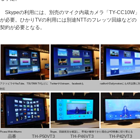
Skypeの利用には、別売のマイク内蔵カメラ「TY-CC10W」
が必要。ひかりTVの利用には別途NTTのフレッツ回線などの
契約が必要となる。
アクトビラやYouTube、TSUTAYA TVなどに
TwitterやUstream、facebookも
radikoやDailymotionにも4月以降に
対応
Picasa Web Albums
Skype。回線状況を確認し、帯域が確保できた場合はHD映像に切り替える
品番
TH-P50VT3
TH-P46VT3
TH-P42VT3