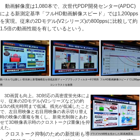
動画解像度は1,080本で、次世代PDP開発センター(APDC)
による新測定基準「フルHD動画解像スピード」では1,200pps
を実現。従来の2Dモデル(V2シリーズ)の800ppsに比較して約
1.5倍の動画性能を有しているという。
新パネルでは新しい蛍光体と新電極構造を採
低反射ディープブラックフィルターIIで明所
フルHD動画解像スピードで1,200p
用
コントラストを改善
3D画質も向上。3D対応の高密度蛍光体によ
り、従来の2Dモデル(V2シリーズなど)の約
1/3の残光時間まで低減。残光が低減したこと
で、左目用映像と右目用映像の表示切り替え
時の映像の重複を無くし、新発光制御とあわ
せて3D映像表示時のクロストーク(2重像)を抑
えた。
クロストーク抑制のための新技術も導
プラズマの特性を生かした3D高画質化