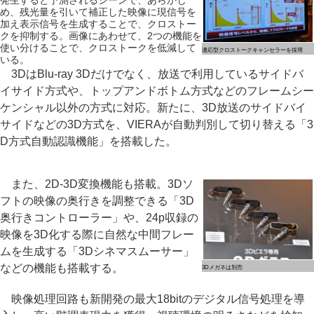
発生すると予測されるシーンで、あらかじ
め、残光量を引いて補正した映像に現信号を
加え表示信号を生成することで、クロストー
クを抑制する。画像にあわせて、2つの機能を
使い分けることで、クロストークを低減して
適応型クロストークキャンセラーを採用
いる。
3DはBlu-ray 3Dだけでなく、放送で利用しているサイドバ
イサイド方式や、トップアンドボトム方式などのフレームシー
ケンシャル以外の方式に対応。新たに、3D放送のサイドバイ
サイドなどの3D方式を、VIERAが自動判別して切り替える「3
D方式自動認識機能」を搭載した。
また、2D-3D変換機能も搭載。3Dソ
フトの映像の奥行きを調整できる「3D
奥行きコントローラー」や、24p収録の
映像を3D化する際に自然な中間フレー
ムを生成する「3Dシネマスムーサー」
などの機能も搭載する。
3Dメガネは別売
映像処理回路も新開発の最大18bitのデジタル信号処理を導