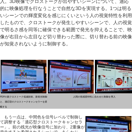
入。3D映像でクロストークが出やすいシーンについて、適応
的に映像処理を行なうことで自然な3Dを実現する。1つは明る
いシーンでの輝度変化を感じにくいという人の視覚特性を利用
したもので、クロストークが発生しやすいシーンで、人の視覚
で明るさ感を同等に確保できる範囲で発光を抑えることで、映
像が右目から左目など切り替わった際に、切り替わる前の映像
が知覚されないように制御する。
PDPの新クロストーク低減技術。新発光制御
人間の視感度特性に合わせた制御を導入
と、適応型のクロストークキャンセラーを搭
載する
もう一点は、中間色を信号レベルで制御し
て調整する「適応型クロストークキャンセラ
ー」。前の残光が映像信号に加わり、2重像が