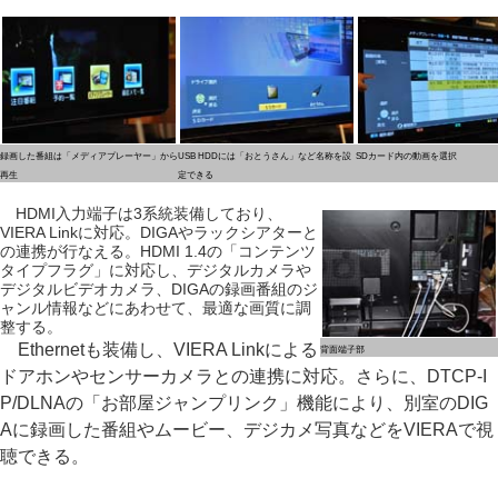
録画した番組は「メディアプレーヤー」から
USB HDDには「おとうさん」など名称を設
SDカード内の動画を選択
再生
定できる
HDMI入力端子は3系統装備しており、
VIERA Linkに対応。DIGAやラックシアターと
の連携が行なえる。HDMI 1.4の「コンテンツ
タイプフラグ」に対応し、デジタルカメラや
デジタルビデオカメラ、DIGAの録画番組のジ
ャンル情報などにあわせて、最適な画質に調
整する。
Ethernetも装備し、VIERA Linkによる
背面端子部
ドアホンやセンサーカメラとの連携に対応。さらに、DTCP-I
P/DLNAの「お部屋ジャンプリンク」機能により、別室のDIG
Aに録画した番組やムービー、デジカメ写真などをVIERAで視
聴できる。