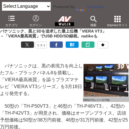
Powered by
Translate
AV Watch
製品
テレビ
パナソニック
カテゴリ
ログイン
検索
Impressサイト
パナソニック、黒と3Dを追求した最上位機「VIERA VT3」
－「VIERA最高画質」でUSB HDD/SD録画。radikoも
リスト
パナソニックは、黒の表現力を向上し
たフル・ブラックパネルIIを搭載し、
「VIERA最高画質」を謳うプラズマテ
レビ「VIERA VT3シリーズ」を3月18日
より発売する。
VIERA VT3シリーズ(下段)
50型の「TH-P50VT3」と46型の「TH-P46VT3」、42型の
「TH-P42VT3」が用意され、価格はオープンプライス。店頭
予想価格は50型が38万円前後、46型が31万円前後、42型が25
万円前後。