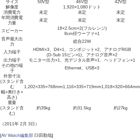
サイズ
50V型
46V型
42V型
解像度
1,920×1,080ドット
消費電力
未定
未定
未定
年間消費電
未定
未定
未定
力量
18×2.5cm×2(フルレンジ)
スピーカー
8cm径ウーファ×1
音声最大出
総合22W
力
HDMI×3、D4×1、コンポジット×2、アナログRGB
入力端子
(D-Sub 15ピン×1)、アナログ音声×2
出力端子
モニター出力×1、光デジタル音声×1、ヘッドフォン×1
その他の端
Ethernet、USB×3
子
外形寸法
(スタンド含
む
1,202×335×768mm
1,116×335×719mm
1,018×320×664mm
幅×奥行き×
高さ)
重量
(スタンド含
約35kg
約31.5kg
約27kg
む)
（2011年 2月 3日）
[
AV Watch編集部
臼田勤哉
]