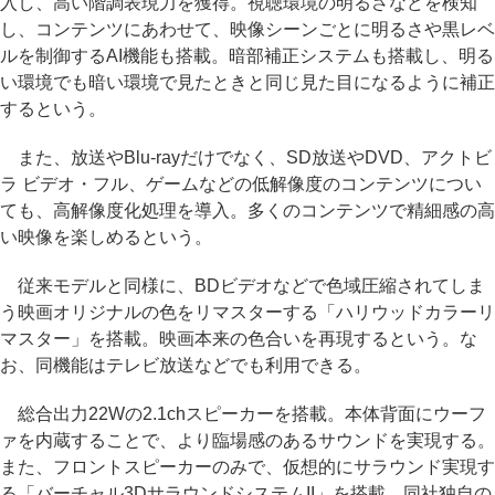
入し、高い階調表現力を獲得。視聴環境の明るさなどを検知
し、コンテンツにあわせて、映像シーンごとに明るさや黒レベ
ルを制御するAI機能も搭載。暗部補正システムも搭載し、明る
い環境でも暗い環境で見たときと同じ見た目になるように補正
するという。
また、放送やBlu-rayだけでなく、SD放送やDVD、アクトビ
ラ ビデオ・フル、ゲームなどの低解像度のコンテンツについ
ても、高解像度化処理を導入。多くのコンテンツで精細感の高
い映像を楽しめるという。
従来モデルと同様に、BDビデオなどで色域圧縮されてしま
う映画オリジナルの色をリマスターする「ハリウッドカラーリ
マスター」を搭載。映画本来の色合いを再現するという。な
お、同機能はテレビ放送などでも利用できる。
総合出力22Wの2.1chスピーカーを搭載。本体背面にウーフ
ァを内蔵することで、より臨場感のあるサウンドを実現する。
また、フロントスピーカーのみで、仮想的にサラウンド実現す
る「バーチャル3DサラウンドシステムII」を搭載。同社独自の