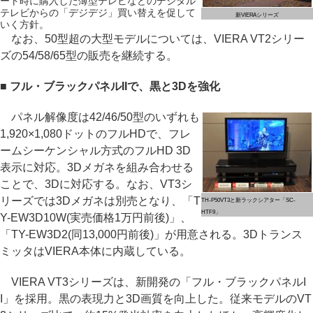
ート時に購入した薄型テレビなどのデジタル
テレビからの「デジデジ」買い替えを促して
新VIERAシリーズ
いく方針。
なお、50型超の大型モデルについては、VIERA VT2シリー
ズの54/58/65型の販売を継続する。
■ フル・ブラックパネルIIで、黒と3Dを強化
パネル解像度は42/46/50型のいずれも
1,920×1,080ドットのフルHDで、フレ
ームシーケンシャル方式のフルHD 3D
表示に対応。3Dメガネを組み合わせる
ことで、3Dに対応する。なお、VT3シ
リーズでは3Dメガネは別売となり、「T
TH-P50VT3と新ラックシアター「SC-
HTF9」
Y-EW3D10W(実売価格1万円前後)」、
「TY-EW3D2(同13,000円前後)」が用意される。3Dトランス
ミッタはVIERA本体に内蔵している。
VIERA VT3シリーズは、新開発の「フル・ブラックパネルI
I」を採用。黒の表現力と3D画質を向上した。従来モデルのVT