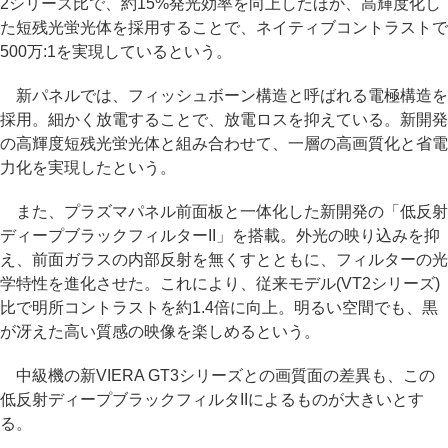
2シリーズ比で、約15%発光効率を向上したほか、高輝度化し
た短残光蛍光体を採用することで、ネイティブコントラストで
500万:1を実現しているという。
新パネルでは、フィッシュボーン構造と呼ばれる電極構造を
採用。細かく放電することで、放電ロスを抑えている。新開発
の高輝度短残光蛍光体と組み合わせて、一層の高画質化と省電
力化を実現したという。
また、プラズマパネル前面板と一体化した新開発の「低反射
ディープブラックフィルターII」を搭載。外光の映り込みを抑
え、前面ガラスの内部反射を無くすとともに、フィルターの光
学特性を進化させた。これにより、従来モデル(VT2シリーズ)
比で明所コントラストを約1.4倍に向上。明るい空間でも、黒
が冴えた高い質感の映像を楽しめるという。
中級機の新VIERA GT3シリーズとの画質面の差異も、この
低反射ディープブラックフィルタIIによるものが大きいとす
る。