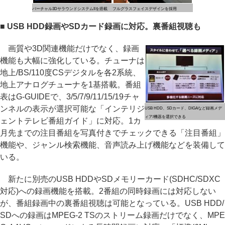
バーチャル3DサラウンドシステムIIを搭載
フルグラスフェイスデザインを採用
■ USB HDD録画やSDカード録画に対応。裏番組視聴も
画質や3D関連機能だけでなく、録画
機能も大幅に強化している。チューナは
地上/BS/110度CSデジタルを各2系統、
地上アナログチューナを1基搭載。番組
表はG-GUIDEで、3/5/7/9/11/15/19チャ
ンネルの表示が選択可能な「インテリジ
USB HDD、SDカード、DIGAなど録画メデ
ィア/機器を選択できる
ェントテレビ番組ガイド」に対応。1カ
月先までの注目番組を写真付きでチェックできる「注目番組」
機能や、ジャンル検索機能、音声読み上げ機能などを装備して
いる。
新たに別売のUSB HDDやSDメモリーカード(SDHC/SDXC
対応)への録画機能を搭載。2番組の同時録画には対応しない
が、番組録画中の裏番組視聴は可能となっている。USB HDD/
SDへの録画はMPEG-2 TSのストリーム録画だけでなく、MPE