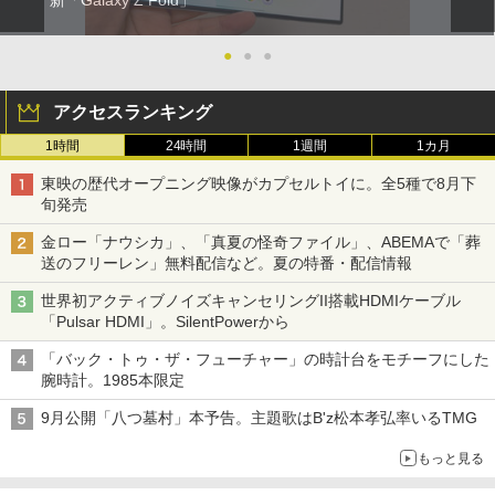
新「Galaxy Z Fold」
●
●
●
アクセスランキング
1時間
24時間
1週間
1カ月
東映の歴代オープニング映像がカプセルトイに。全5種で8月下
旬発売
金ロー「ナウシカ」、「真夏の怪奇ファイル」、ABEMAで「葬
送のフリーレン」無料配信など。夏の特番・配信情報
世界初アクティブノイズキャンセリングII搭載HDMIケーブル
「Pulsar HDMI」。SilentPowerから
「バック・トゥ・ザ・フューチャー」の時計台をモチーフにした
腕時計。1985本限定
9月公開「八つ墓村」本予告。主題歌はB'z松本孝弘率いるTMG
もっと見る