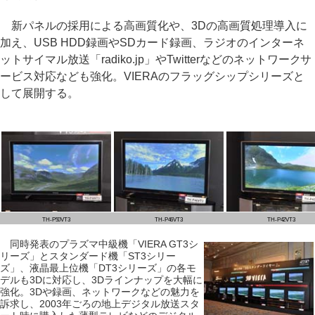
新パネルの採用による高画質化や、3Dの高画質処理導入に
加え、USB HDD録画やSDカード録画、ラジオのインターネ
ットサイマル放送「radiko.jp」やTwitterなどのネットワークサ
ービス対応なども強化。VIERAのフラッグシップシリーズと
して展開する。
TH-P50VT3
TH-P46VT3
TH-P42VT3
同時発表のプラズマ中級機「VIERA GT3シ
リーズ」とスタンダード機「ST3シリー
ズ」、液晶最上位機「DT3シリーズ」の各モ
デルも3Dに対応し、3Dラインナップを大幅に
強化。3Dや録画、ネットワークなどの魅力を
訴求し、2003年ごろの地上デジタル放送スタ