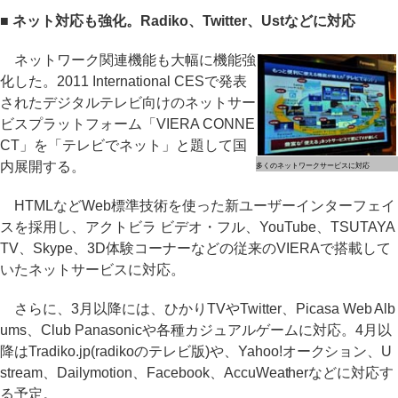
■ ネット対応も強化。Radiko、Twitter、Ustなどに対応
ネットワーク関連機能も大幅に機能強
化した。2011 International CESで発表
されたデジタルテレビ向けのネットサー
ビスプラットフォーム「VIERA CONNE
CT」を「テレビでネット」と題して国
内展開する。
多くのネットワークサービスに対応
HTMLなどWeb標準技術を使った新ユーザーインターフェイ
スを採用し、アクトビラ ビデオ・フル、YouTube、TSUTAYA
TV、Skype、3D体験コーナーなどの従来のVIERAで搭載して
いたネットサービスに対応。
さらに、3月以降には、ひかりTVやTwitter、Picasa Web Alb
ums、Club Panasonicや各種カジュアルゲームに対応。4月以
降はTradiko.jp(radikoのテレビ版)や、Yahoo!オークション、U
stream、Dailymotion、Facebook、AccuWeatherなどに対応す
る予定。