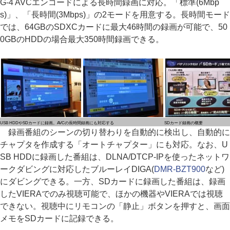
G-4 AVCエンコードによる長時間録画に対応。「標準(6Mbp
s)」、「長時間(3Mbps)」の2モードを用意する。長時間モード
では、64GBのSDXCカードに最大46時間の録画が可能で、50
0GBのHDDの場合最大350時間録画できる。
USB HDDやSDカードに録画。AVCの長時間録画にも対応する
SDカード録画の概要
録画番組のシーンの切り替わりを自動的に検出し、自動的に
チャプタを作成する「オートチャプター」にも対応。なお、U
SB HDDに録画した番組は、DLNA/DTCP-IPを使ったネットワ
ークダビングに対応したブルーレイDIGA(
DMR-BZT900
など)
にダビングできる。一方、SDカードに録画した番組は、録画
したVIERAでのみ視聴可能で、ほかの機器やVIERAでは視聴
できない。視聴中にリモコンの「静止」ボタンを押すと、画面
メモをSDカードに記録できる。