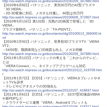
http://av.watch.impress.co.jp/docs/news/20100209_347880.html
【2010年6月8日】パナソニック、実売30万円の42型プラズマ
「3D VIERA」
－2D-3D変換に対応。メガネも付属し、46型は35万円
http://av.watch.impress.co.jp/docs/news/20100608_372807.html
【2010年5月13日】第132回：完熟の2D画質で登場した「3D
VIERA」
プラズマ新時代。パナソニック「TH-P50VT2」
http://av.watch.impress.co.jp/docs/series/dg/20100513_366000.ht
ml
【2010年2月9日】パナソニック、世界初3DプラズマTV「VIERA
VT2」
－54/50型。階調表現など2D画質も向上。メガネ同梱
http://av.watch.impress.co.jp/docs/news/20100209_347880.html
【2011年1月12日】パナソニックの考える「これからのテレビ」
とは
「VIERA Connect」へ、ネイティブアプリゲームも対応
http://av.watch.impress.co.jp/docs/series/rt/20110112_419709.htm
l
【2011年1月7日】【CES】パナソニック、VIERAタブレットやネ
ットTVを訴求
－テレビやビデオカメラの3D強化も
http://av.watch.impress.co.jp/docs/news/20110107_418697.html
【2011年1月6日】【CES】パナソニック、32/37型3D液晶VIERA
や新PDPなど
－クラウドサービス連携「VIERA」Androidタブレットも
http://av.watch.impress.co.jp/docs/news/20110106_418317.html