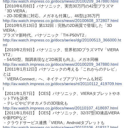
http://av.watch.impress.co.jp/docs/news/20100209_347880.html
【2010年6月8日】パナソニック、実売30万円の42型プラズマ
「3D VIERA」
－2D-3D変換に対応。メガネも付属し、46型は35万円
http://av.watch.impress.co.jp/docs/news/20100608_372807.html
【2010年5月13日】第132回：完熟の2D画質で登場した「3D
VIERA」
プラズマ新時代。パナソニック「TH-P50VT2」
http://av.watch.impress.co.jp/docs/series/dg/20100513_366000.ht
ml
【2010年2月9日】パナソニック、世界初3DプラズマTV「VIERA
VT2」
－54/50型。階調表現など2D画質も向上。メガネ同梱
http://av.watch.impress.co.jp/docs/news/20100209_347880.html
【2011年1月12日】パナソニックの考える「これからのテレビ」
とは
「VIERA Connect」へ、ネイティブアプリゲームも対応
http://av.watch.impress.co.jp/docs/series/rt/20110112_419709.htm
l
【2011年1月7日】【CES】パナソニック、VIERAタブレットやネ
ットTVを訴求
－テレビやビデオカメラの3D強化も
http://av.watch.impress.co.jp/docs/news/20110107_418697.html
【2011年1月6日】【CES】パナソニック、32/37型3D液晶VIERA
や新PDPなど
－クラウドサービス連携「VIERA」Androidタブレットも
http://av.watch.impress.co.jp/docs/news/20110106_418317.html